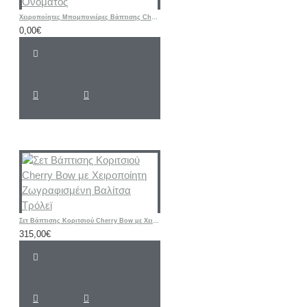
Χειροποίητες Μπομπονιέρες Βάπτισης Cherry – Υφασμάτινα Πορτοφολάκια με Αρχικό Ονόματος
0,00€
Σετ Βάπτισης Κοριτσιού Cherry Bow με Χειροποίητη Ζωγραφισμένη Βαλίτσα Τρόλεϊ
315,00€