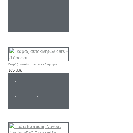
Γκαράζ αυτοκίνητων cars - 3 όροφοι
185,00€