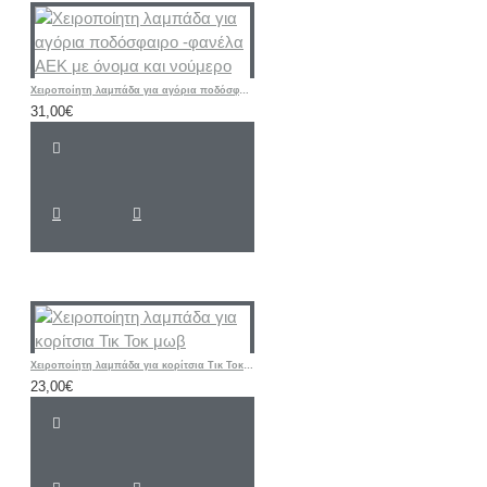
Χειροποίητη λαμπάδα για αγόρια ποδόσφαιρο -φανέλα ΑΕΚ με όνομα και νούμερο
31,00€
Χειροποίητη λαμπάδα για κορίτσια Τικ Τοκ μωβ
23,00€