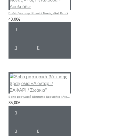
Ποδιά βάπτισης Νονού / Νονάς «Ροζ Πεταλούδα - Λουλούδι»
40,00€
Boho μαρτυρικά βάπτισης βραχιόλια «Λιοντάρι / ΣΑΦΑΡΙ / Ζωάκια”
35,00€