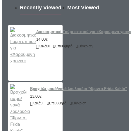
Recently Viewed
Most Viewed
Διακοσμητικό Γούρι σπιτιού για «Χαρούμενη χρονι
14,00€
Καλάθι
Επιθυμητό
Σύγκριση
Βραχιόλι μαμά/νονά λουλουδια "Φριντα-Frida Kahlo"
13,00€
Καλάθι
Επιθυμητό
Σύγκριση