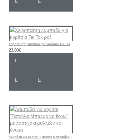
Χειροποίητη λαμπάδα για κορίτσια Τικ Τοκ ροζ
23,00€
Λαμπάδα για κορίτσι "Γατούλα Μπαλαρίνα floral " με λαστιχάκι μαλλιών και όνομα