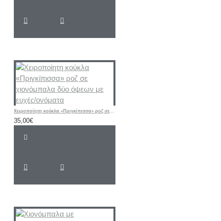
Χειροποίητη κούκλα «Πριγκίπισσα» ροζ σε χιονόμπαλα δύο όψεων με ευχές/ονόματα
35,00€