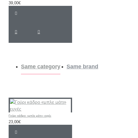
39,00€
Same category
Same brand
Γούρι κάδρο «μπλε μάτι» ευχές
23,00€