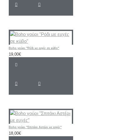
Boho γούρι "Ρόδι με ευχές σε κύβο"
19,00€
Boho γούρι "Σπιτάκι Αστέρι με ευχές"
18,00€