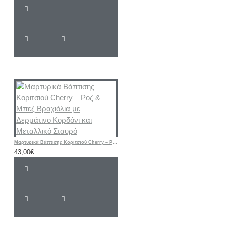
Μαρτυρικά Βάπτισης Κοριτσιού Cherry – Ροζ & Μπεζ Βραχιόλια με Δερμάτινο Κορδόνι και Μεταλλικό Σταυρό
43,00€