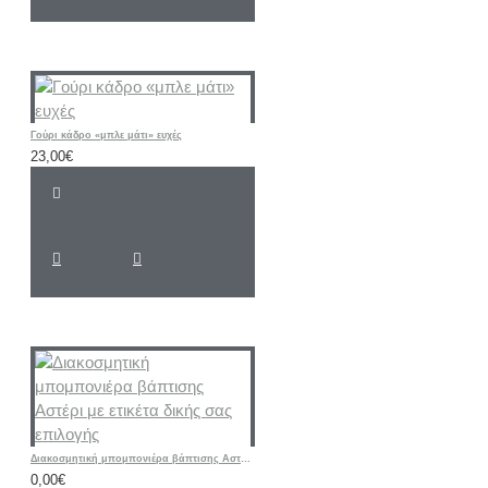
Γούρι κάδρο «μπλε μάτι» ευχές
23,00€
Διακοσμητική μπομπονιέρα βάπτισης Αστέρι με ετικέτα δικής σας επιλογής
0,00€