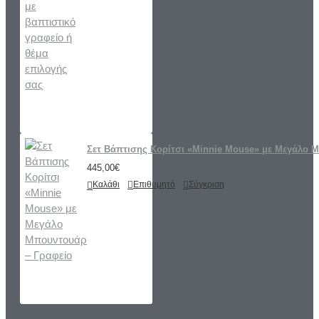
Σετ Βάπτισης Κορίτσι «Minnie Mouse» με Μεγάλο 
445,00€
Καλάθι
Επιθυμητό
Σύγκριση