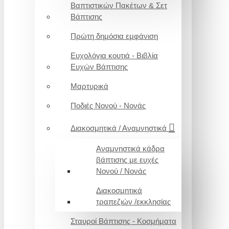
Βαπτιστικών Πακέτων & Σετ
Βάπτισης
Πρώτη δημόσια εμφάνιση
Ευχολόγια κουτιά - Βιβλία
Ευχών Βάπτισης
Μαρτυρικά
Ποδιές Νονού - Νονάς
Διακοσμητικά / Αναμνηστικά
Αναμνηστικά κάδρα
βάπτισης με ευχές
Νονού / Νονάς
Διακοσμητικά
τραπεζιών /εκκλησίας
Σταυροί Βάπτισης - Κοσμήματα