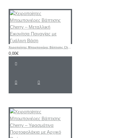
Χειροποίητες Μπομπονιέρες Βάπτισης Cherry – Μεταλλική Εικονίτσα Παναγίας με Γυάλινη Βάση
0,00€