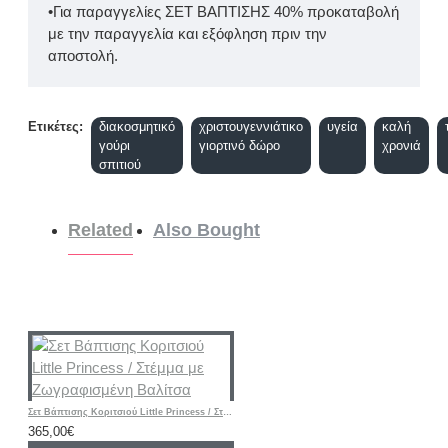
•Για παραγγελίες ΣΕΤ ΒΑΠΤΙΣΗΣ 40% προκαταβολή
με την παραγγελία και εξόφληση πριν την
αποστολή.
Ετικέτες:
διακοσμητικό
χριστουγεννιάτικο
υγεία
καλή
γούρι
γιορτινό δώρο
χρονιά
σπιτιού
Related
Also Bought
Σετ Βάπτισης Κοριτσιού Little Princess / Στέμμα με Ζωγραφισμένη Βαλίτσα
365,00€