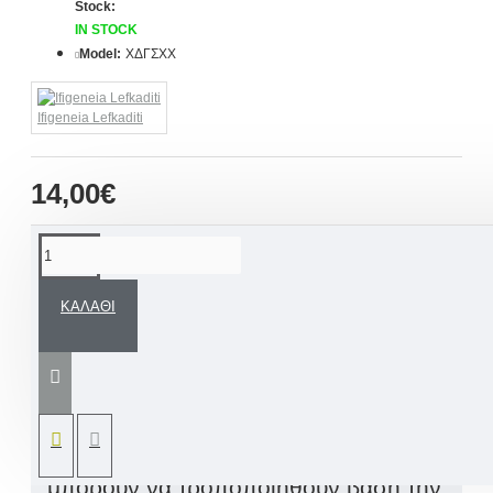
Stock:
IN STOCK
Model:
ΧΔΓΣΧΧ
Ifigeneia Lefkaditi
14,00€
ΠΕΡΙΓΡΑΦΉ
ΚΑΛΆΘΙ
Χειροποίητο διακοσμητικό Γούρι με τις
προσωπικές σας ευχές. Διάσταση
κρεμαστού διακοσμητικού με κορδέλες
13ύψος-12εκ.
Οι ευχές, τα χρώματα δημιουργίας
μπορούν να τροποποιηθούν βάση την