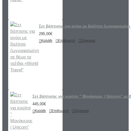
Σετ βάπτισης για αγόρι με βαλίτσα ζωγραφισμένη 
295,00€
Καλάθι
Επιθυμητό
Σύγκριση
Σετ βάπτισης για κορίτσι " Μονόκερος / Unicorn" με 
445,00€
Καλάθι
Επιθυμητό
Σύγκριση