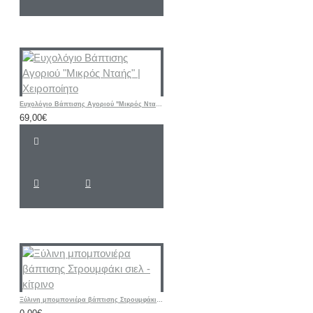
Ευχολόγιο Βάπτισης Αγοριού "Μικρός Νταής" | Χειροποίητο
69,00€
Ξύλινη μπομπονιέρα βάπτισης Στρουμφάκι σιελ - κίτρινο