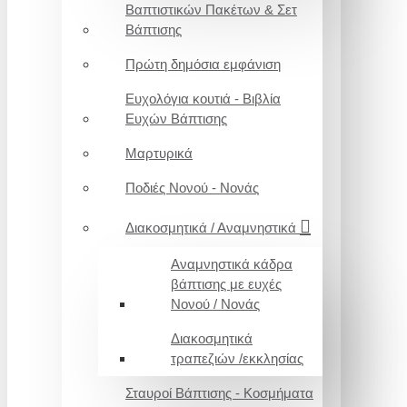
Βαπτιστικών Πακέτων & Σετ
Βάπτισης
Πρώτη δημόσια εμφάνιση
Ευχολόγια κουτιά - Βιβλία
Ευχών Βάπτισης
Μαρτυρικά
Ποδιές Νονού - Νονάς
Διακοσμητικά / Αναμνηστικά
Αναμνηστικά κάδρα
βάπτισης με ευχές
Νονού / Νονάς
Διακοσμητικά
τραπεζιών /εκκλησίας
Σταυροί Βάπτισης - Κοσμήματα