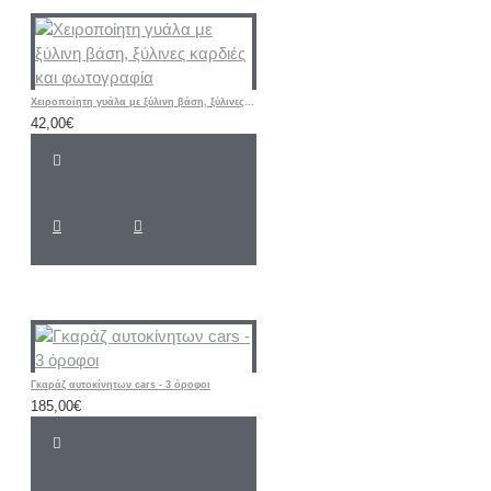
Χειροποίητη γυάλα με ξύλινη βάση, ξύλινες καρδιές και φωτογραφία
42,00€
Γκαράζ αυτοκίνητων cars - 3 όροφοι
185,00€