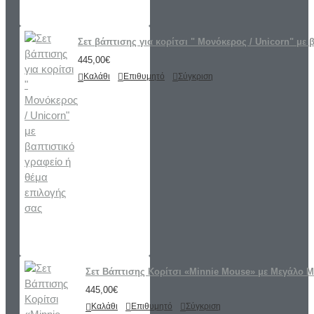
Σετ βάπτισης για κορίτσι " Μονόκερος / Unicorn" με 
445,00€
Καλάθι
Επιθυμητό
Σύγκριση
Σετ Βάπτισης Κορίτσι «Minnie Mouse» με Μεγάλο 
445,00€
Καλάθι
Επιθυμητό
Σύγκριση