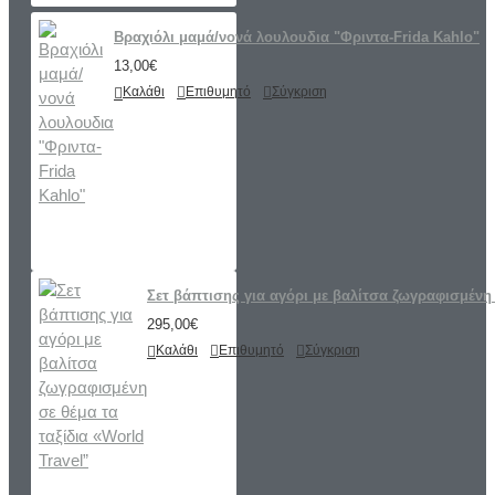
Βραχιόλι μαμά/νονά λουλουδια "Φριντα-Frida Kahlo"
13,00€
Καλάθι
Επιθυμητό
Σύγκριση
Σετ βάπτισης για αγόρι με βαλίτσα ζωγραφισμένη 
295,00€
Καλάθι
Επιθυμητό
Σύγκριση