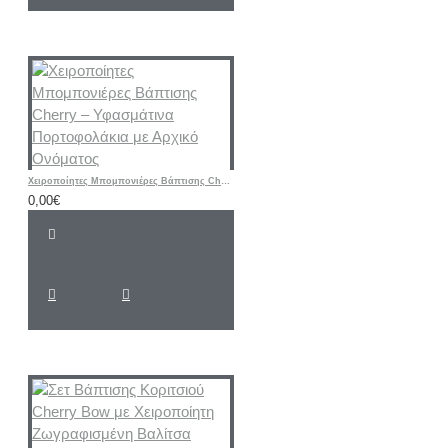
Χειροποίητες Μπομπονιέρες Βάπτισης Cherry – Υφασμάτινα Πορτοφολάκια με Αρχικό Ονόματος
0,00€