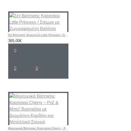
Σετ Βάπτισης Κοριτσιού Little Princess / Στέμμα με Ζωγραφισμένη Βαλίτσα
365,00€
Μαρτυρικά Βάπτισης Κοριτσιού Cherry – Ροζ & Μπεζ Βραχιόλια με Δερμάτινο Κορδόνι και Μεταλλικό Σταυρό