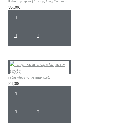
Boho μαρτυρικά βάπτισης βραχιόλια «Λιοντάρι / ΣΑΦΑΡΙ / Ζωάκια”
35,00€
Γούρι κάδρο «μπλε μάτι» ευχές
23,00€