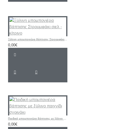
Ξύλινη μπομπονιέρα βάπτισης Στρουμφάκι σιελ - κίτρινο
0,00€
Παιδική μπομπονιέρα βάπτισης με ξύλινο παιχνίδι σχοινάκι
0,00€