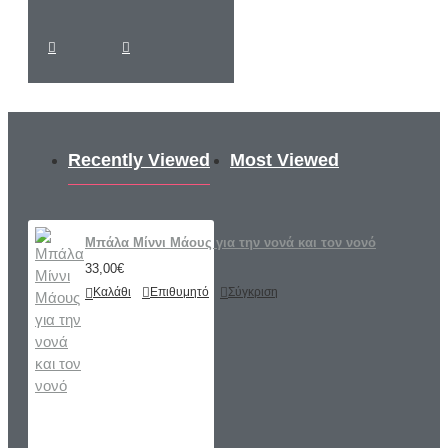
Recently Viewed
Most Viewed
Μπάλα Μίννι Μάους για την νονά και τον νονό
33,00€
Καλάθι
Επιθυμητό
Σύγκριση