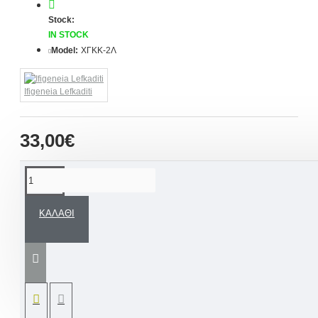
Stock:
IN STOCK
Model:
ΧΓΚΚ-2Λ
Ifigeneia Lefkaditi
33,00€
ΠΕΡΙΓΡΑΦΉ
ΚΑΛΆΘΙ
Χειροποίητη διακοσμητική μπάλα
Μίννι Μάους
με τις προσωπικές σας ευχές για την νονά αλλά
και τον νονό
, σχεδιασμένη εξ ολοκλήρου στο
χέρι από εμάς και τις πιο εντυπωσιακές
χειροποίητες πινελιές.