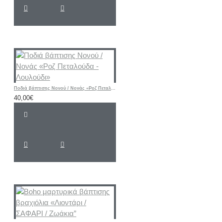
Ποδιά βάπτισης Νονού / Νονάς «Ροζ Πεταλούδα - Λουλούδι»
40,00€