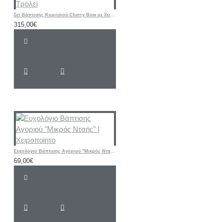
Σετ Βάπτισης Κοριτσιού Cherry Bow με Χειροποίητη Ζωγραφισμένη Βαλίτσα Τρόλεϊ
315,00€
Ευχολόγιο Βάπτισης Αγοριού "Μικρός Νταής" | Χειροποίητο
69,00€