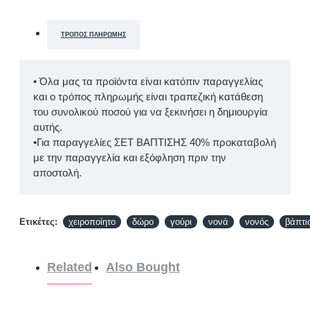
ΤΡΌΠΟΣ ΠΛΗΡΩΜΉΣ
• Όλα μας τα προϊόντα είναι κατόπιν παραγγελίας
και ο τρόπος πληρωμής είναι τραπεζική κατάθεση
του συνολικού ποσού για να ξεκινήσει η δημιουργία
αυτής.
•Για παραγγελίες ΣΕΤ ΒΑΠΤΙΣΗΣ 40% προκαταβολή
με την παραγγελία και εξόφληση πριν την
αποστολή.
Ετικέτες:
χειροποίητο
δώρο
γούρι
νονά
νονός
βάπτι
Related
Also Bought