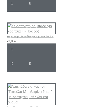
Χειροποίητη λαμπάδα για κορίτσια Τικ Τοκ ροζ
23,00€