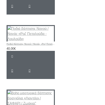
Ποδιά βάπτισης Νονού / Νονάς «Ροζ Πεταλούδα - Λουλούδι»
40,00€