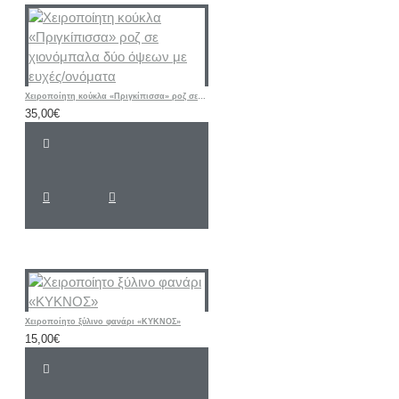
Χειροποίητη κούκλα «Πριγκίπισσα» ροζ σε χιονόμπαλα δύο όψεων με ευχές/ονόματα
35,00€
Χειροποίητο ξύλινο φανάρι «ΚΥΚΝΟΣ»
15,00€