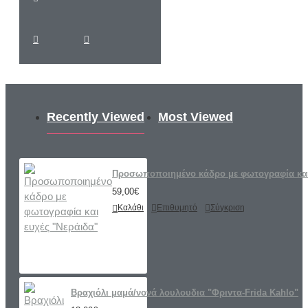
Recently Viewed
Most Viewed
Προσωποποιημένο κάδρο με φωτογραφία και
59,00€
Καλάθι
Επιθυμητό
Σύγκριση
Βραχιόλι μαμά/νονά λουλουδια "Φριντα-Frida Kahlo"