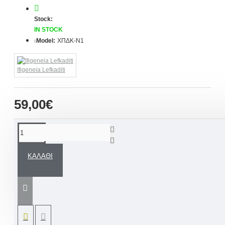
Stock:
IN STOCK
Model:
ΧΠΔΚ-Ν1
Ifigeneia Lefkaditi
59,00€
ΠΕΡΙΓΡΑΦΉ
ΚΑΛΆΘΙ
Χειροποίητο ξύλινο κάδρο ευχών βάπτισης
νονάς / νονού με προσωπική φωτογραφία σε
αδιάβροχο ύφασμα για να μείνουν για πάντα
αναλλοίωτες στον χρόνο η ομορφότερη