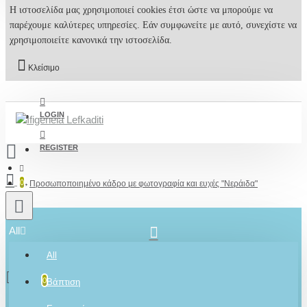
Η ιστοσελίδα μας χρησιμοποιεί cookies έτσι ώστε να μπορούμε να
παρέχουμε καλύτερες υπηρεσίες. Εάν συμφωνείτε με αυτό, συνεχίστε να
χρησιμοποιείτε κανονικά την ιστοσελίδα.
Κλείσιμο
LOGIN
REGISTER
0
Προσωποποιημένο κάδρο με φωτογραφία και ευχές "Νεράιδα"
All
2610001348
All
0 προϊόν(τα) - 0,00€
0
Βάπτιση
Ρωτήστε μας