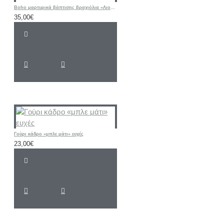
Boho μαρτυρικά βάπτισης βραχιόλια «Λιοντάρι / ΣΑΦΑΡΙ / Ζωάκια”
35,00€
Γούρι κάδρο «μπλε μάτι» ευχές
23,00€