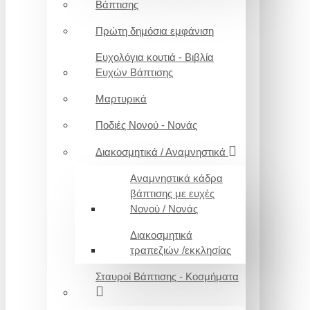
Βάπτισης
Πρώτη δημόσια εμφάνιση
Ευχολόγια κουτιά - Βιβλία
Ευχών Βάπτισης
Μαρτυρικά
Ποδιές Νονού - Νονάς
Διακοσμητικά / Αναμνηστικά
Αναμνηστικά κάδρα
βάπτισης με ευχές
Νονού / Νονάς
Διακοσμητικά
τραπεζιών /εκκλησίας
Σταυροί Βάπτισης - Κοσμήματα