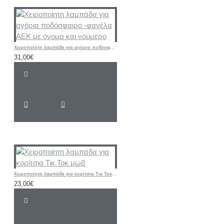
Χειροποίητη λαμπάδα για αγόρια ποδόσφαιρο -φανέλα ΑΕΚ με όνομα και νούμερο
31,00€
Χειροποίητη λαμπάδα για κορίτσια Τικ Τοκ μωβ
23,00€