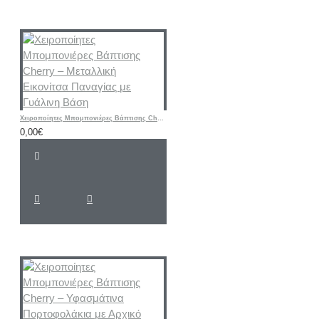
Χειροποίητες Μπομπονιέρες Βάπτισης Cherry – Μεταλλική Εικονίτσα Παναγίας με Γυάλινη Βάση
0,00€