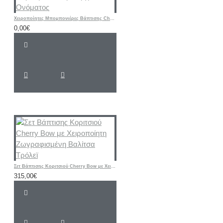
Χειροποίητες Μπομπονιέρες Βάπτισης Cherry – Υφασμάτινα Πορτοφολάκια με Αρχικό Ονόματος
0,00€
Σετ Βάπτισης Κοριτσιού Cherry Bow με Χειροποίητη Ζωγραφισμένη Βαλίτσα Τρόλεϊ
315,00€