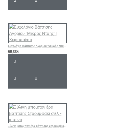
Ευχολόγιο Βάπτισης Αγοριού "Μικρός Νταής" | Χειροποίητο
69,00€
Ξύλινη μπομπονιέρα βάπτισης Στρουμφάκι σιελ - κίτρινο