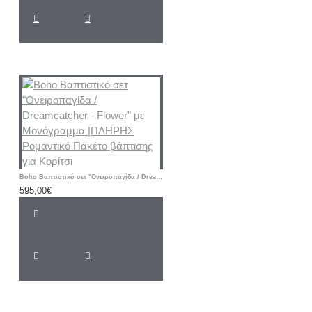
Boho Βαπτιστικό σετ "Ονειροπαγίδα / Dreamcatcher - Flower" με Μονόγραμμα |ΠΛΗΡΗΣ Ρομαντικό Πακέτο βάπτισης για Κορίτσι
595,00€