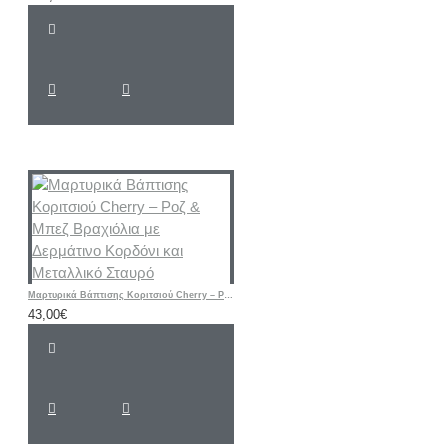
Μαρτυρικά Βάπτισης Κοριτσιού Cherry – Ροζ & Μπεζ Βραχιόλια με Δερμάτινο Κορδόνι και Μεταλλικό Σταυρό
43,00€