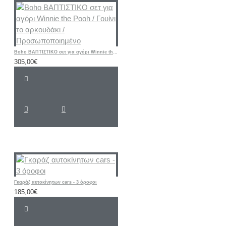
Boho ΒΑΠΤΙΣΤΙΚΟ σετ για αγόρι Winnie the Pooh / Γουίνι το αρκουδάκι / Προσωποποιημένο
305,00€
Γκαράζ αυτοκίνητων cars - 3 όροφοι
185,00€