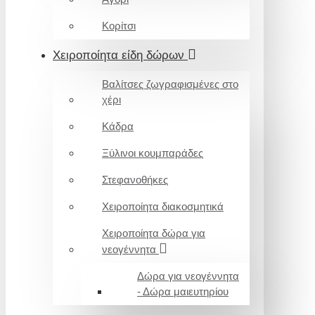
Κορίτσι
Χειροποίητα είδη δώρων
Βαλίτσες ζωγραφισμένες στο
χέρι
Κάδρα
Ξύλινοι κουμπαράδες
Στεφανοθήκες
Χειροποίητα διακοσμητικά
Χειροποίητα δώρα για
νεογέννητα
Δώρα για νεογέννητα
- Δώρα μαιευτηρίου