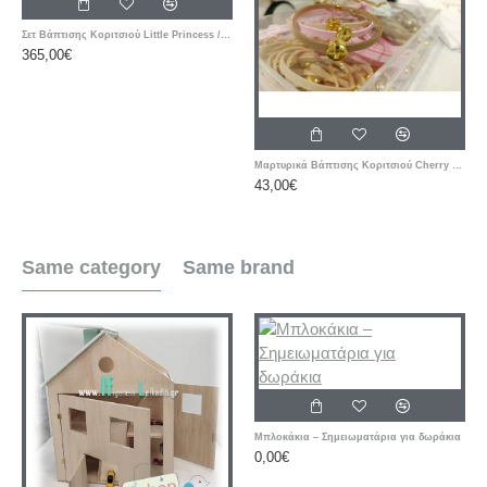
Σετ Βάπτισης Κοριτσιού Little Princess / Στέμμα με Ζωγραφισμένη Βαλίτσα
365,00€
Μαρτυρικά Βάπτισης Κοριτσιού Cherry – Ροζ & Μπεζ Βραχιόλια με Δερμάτινο Κορδόνι και Μεταλλικό Σταυρό
43,00€
Same category
Same brand
Μπλοκάκια – Σημειωματάρια για δωράκια
0,00€