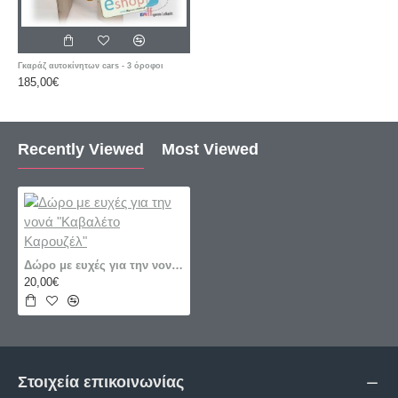
Γκαράζ αυτοκίνητων cars - 3 όροφοι
185,00€
Recently Viewed
Most Viewed
Δώρο με ευχές για την νονά "Καβαλέτο Καρουζέλ"
20,00€
Στοιχεία επικοινωνίας