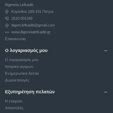
Ifigeneia Lefkaditi
Κορίνθου 189-191 Πάτρα
2610 001348
ifigeni.lefkaditi@gmail.com
www.ifigeneialefkaditi.gr
Επικοινωνία
Ο λογαριασμός μου
Ο λογαριασμός μου
Ιστορικό αγορών
Ενημερωτικά δελτία
Δωροεπιταγές
Εξυπηρέτηση πελατών
Η εταιρεία
Αποστολές