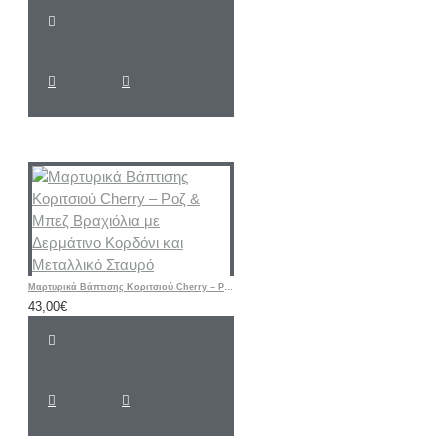
Μαρτυρικά Βάπτισης Κοριτσιού Cherry – Ροζ & Μπεζ Βραχιόλια με Δερμάτινο Κορδόνι και Μεταλλικό Σταυρό
43,00€