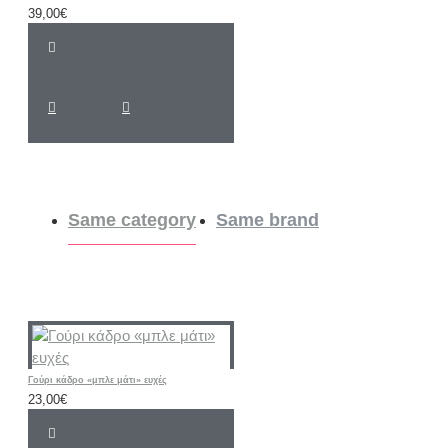
39,00€
Same category
Same brand
Γούρι κάδρο «μπλε μάτι» ευχές
23,00€