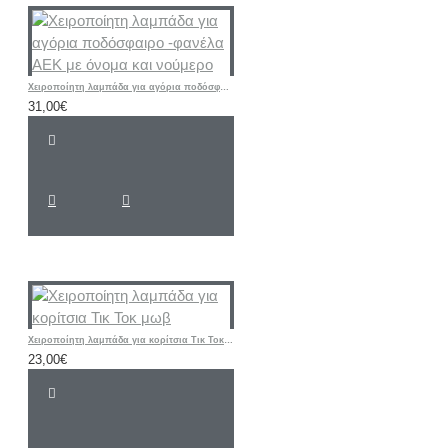
Χειροποίητη λαμπάδα για αγόρια ποδόσφαιρο -φανέλα ΑΕΚ με όνομα και νούμερο
31,00€
Χειροποίητη λαμπάδα για κορίτσια Τικ Τοκ μωβ
23,00€