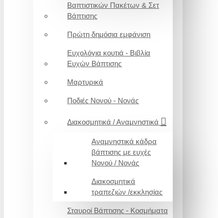
Βαπτιστικών Πακέτων & Σετ
Βάπτισης
Πρώτη δημόσια εμφάνιση
Ευχολόγια κουτιά - Βιβλία
Ευχών Βάπτισης
Μαρτυρικά
Ποδιές Νονού - Νονάς
Διακοσμητικά / Αναμνηστικά
Αναμνηστικά κάδρα
βάπτισης με ευχές
Νονού / Νονάς
Διακοσμητικά
τραπεζιών /εκκλησίας
Σταυροί Βάπτισης - Κοσμήματα