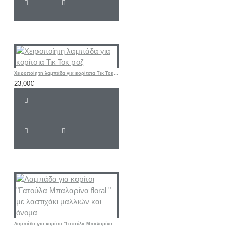
Χειροποίητη λαμπάδα για κορίτσια Τικ Τοκ ροζ
23,00€
Λαμπάδα για κορίτσι "Γατούλα Μπαλαρίνα floral " με λαστιχάκι μαλλιών και όνομα