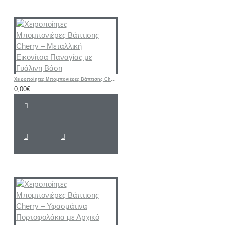
Χειροποίητες Μπομπονιέρες Βάπτισης Cherry – Μεταλλική Εικονίτσα Παναγίας με Γυάλινη Βάση
0,00€