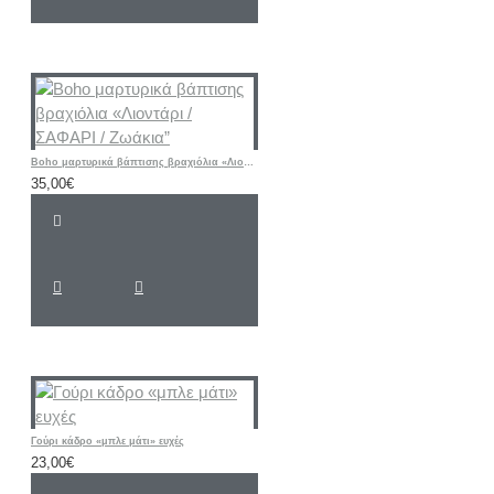
Boho μαρτυρικά βάπτισης βραχιόλια «Λιοντάρι / ΣΑΦΑΡΙ / Ζωάκια”
35,00€
Γούρι κάδρο «μπλε μάτι» ευχές
23,00€