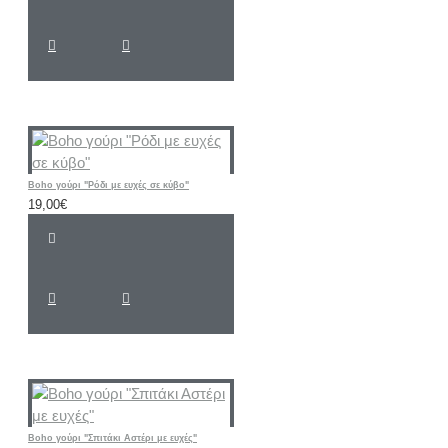
Boho γούρι "Ρόδι με ευχές σε κύβο"
19,00€
Boho γούρι "Σπιτάκι Αστέρι με ευχές"