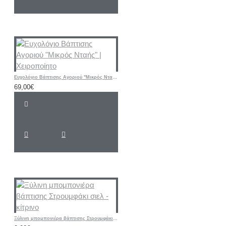
Ευχολόγιο Βάπτισης Αγοριού "Μικρός Νταής" | Χειροποίητο
69,00€
Ξύλινη μπομπονιέρα βάπτισης Στρουμφάκι σιελ - κίτρινο