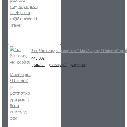
Σετ βάπτισης για κορίτσι " Μονόκερος / Unicorn" με 
445,00€
Καλάθι
Επιθυμητό
Σύγκριση