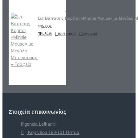
Σετ Βάπτισης Κορίτσι «Minnie Mouse» με Μεγάλο 
445,00€
Καλάθι
Επιθυμητό
Σύγκριση
Στοιχεία επικοινωνίας
Ifigeneia Lefkaditi
Κορίνθου 189-191 Πάτρα