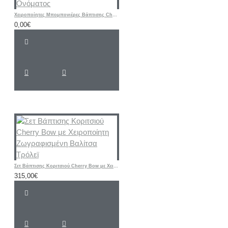
Χειροποίητες Μπομπονιέρες Βάπτισης Cherry – Υφασμάτινα Πορτοφολάκια με Αρχικό Ονόματος
0,00€
Σετ Βάπτισης Κοριτσιού Cherry Bow με Χειροποίητη Ζωγραφισμένη Βαλίτσα Τρόλεϊ
315,00€