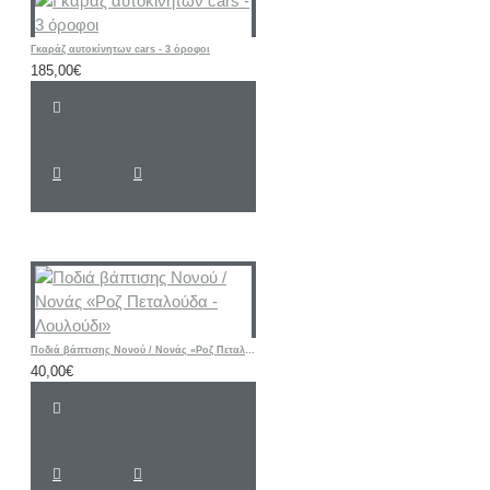
Γκαράζ αυτοκίνητων cars - 3 όροφοι
185,00€
Ποδιά βάπτισης Νονού / Νονάς «Ροζ Πεταλούδα - Λουλούδι»
40,00€