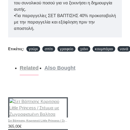
του συνολικού ποσού για να ξεκινήσει η δημιουργία
αυτής.
•Για παραγγελίες ΣΕΤ ΒΑΠΤΙΣΗΣ 40% προκαταβολή
με την παραγγελία και εξόφληση πριν την
αποστολή.
Ετικέτες:
γούρι
σπίτι
γραφείο
χιόνι
κουμπάροι
νονά
Related
Also Bought
Σετ Βάπτισης Κοριτσιού Little Princess / Στέμμα με Ζωγραφισμένη Βαλίτσα
365,00€