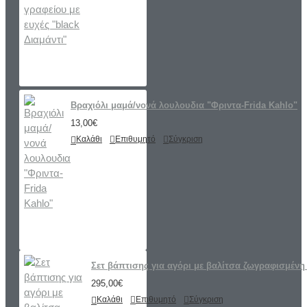
Βραχιόλι μαμά/νονά λουλουδια "Φριντα-Frida Kahlo"
13,00€
Καλάθι
Επιθυμητό
Σύγκριση
Σετ βάπτισης για αγόρι με βαλίτσα ζωγραφισμένη 
295,00€
Καλάθι
Επιθυμητό
Σύγκριση