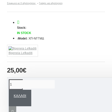
Σύμφωνα με 0 αξιολογήσεις.
-
Γράψτε μια αξιολόγηση
Stock:
IN STOCK
Model:
ΧΠ-ΝΓΓΜΔ
Ifigeneia Lefkaditi
25,00€
ΠΕΡΙΓΡΑΦΉ
ΚΑΛΆΘΙ
Ένα άκρως εντυπωσιακό
διακοσμητικό Γούρι σπιτιού / γραφείου