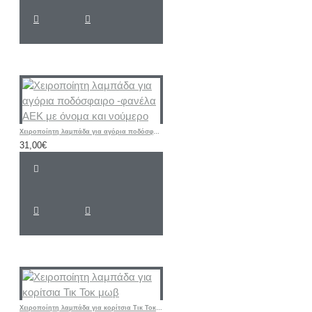
Χειροποίητη λαμπάδα για αγόρια ποδόσφαιρο -φανέλα ΑΕΚ με όνομα και νούμερο
31,00€
Χειροποίητη λαμπάδα για κορίτσια Τικ Τοκ μωβ