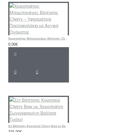
Χειροποίητες Μπομπονιέρες Βάπτισης Cherry – Υφασμάτινα Πορτοφολάκια με Αρχικό Ονόματος
0,00€
Σετ Βάπτισης Κοριτσιού Cherry Bow με Χειροποίητη Ζωγραφισμένη Βαλίτσα Τρόλεϊ
315,00€