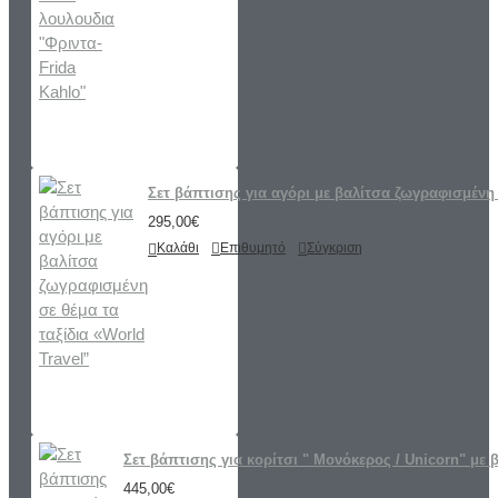
Σετ βάπτισης για αγόρι με βαλίτσα ζωγραφισμένη 
295,00€
Καλάθι
Επιθυμητό
Σύγκριση
Σετ βάπτισης για κορίτσι " Μονόκερος / Unicorn" με 
445,00€