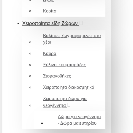
Κορίτσι
Χειροποίητα είδη δώρων
Βαλίτσες ζωγραφισμένες στο
χέρι
Κάδρα
Ξύλινοι κουμπαράδες
Στεφανοθήκες
Χειροποίητα διακοσμητικά
Χειροποίητα δώρα για
νεογέννητα
Δώρα για νεογέννητα
- Δώρα μαιευτηρίου