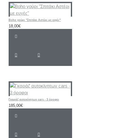
Boho γούρι "Σπιτάκι Αστέρι με ευχές"
18,00€
Γκαράζ αυτοκίνητων cars - 3 όροφοι
185,00€