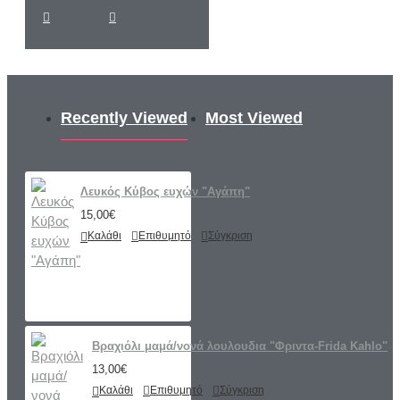
Recently Viewed
Most Viewed
Λευκός Κύβος ευχών "Αγάπη"
15,00€
Καλάθι
Επιθυμητό
Σύγκριση
Βραχιόλι μαμά/νονά λουλουδια "Φριντα-Frida Kahlo"
13,00€
Καλάθι
Επιθυμητό
Σύγκριση