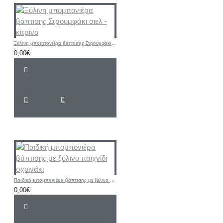
Ξύλινη μπομπονιέρα βάπτισης Στρουμφάκι σιελ - κίτρινο
0,00€
Παιδική μπομπονιέρα βάπτισης με ξύλινο παιχνίδι σχοινάκι
0,00€