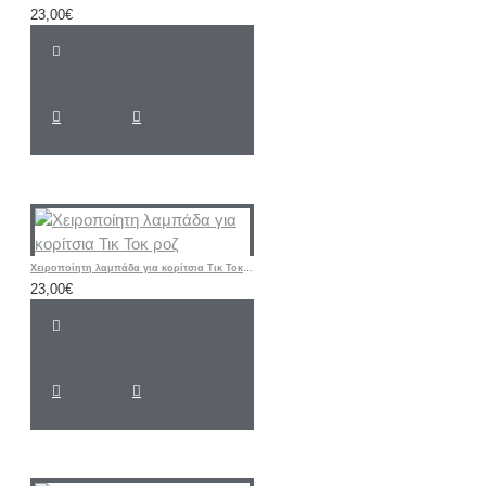
23,00€
Χειροποίητη λαμπάδα για κορίτσια Τικ Τοκ ροζ
23,00€