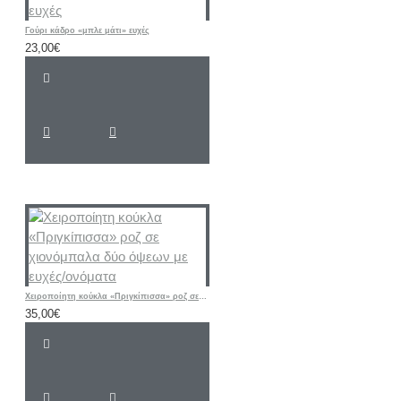
Γούρι κάδρο «μπλε μάτι» ευχές
23,00€
Χειροποίητη κούκλα «Πριγκίπισσα» ροζ σε χιονόμπαλα δύο όψεων με ευχές/ονόματα
35,00€