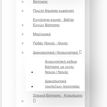
Βάπτισης
Πρώτη δημόσια εμφάνιση
Ευχολόγια κουτιά - Βιβλία
Ευχών Βάπτισης
Μαρτυρικά
Ποδιές Νονού - Νονάς
Διακοσμητικά / Αναμνηστικά
Αναμνηστικά κάδρα
βάπτισης με ευχές
Νονού / Νονάς
Διακοσμητικά
τραπεζιών /εκκλησίας
Σταυροί Βάπτισης - Κοσμήματα