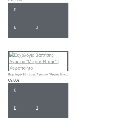
Ευχολόγιο Βάπτισης Αγοριού "Μικρός Νταής" | Χειροποίητο
69,00€