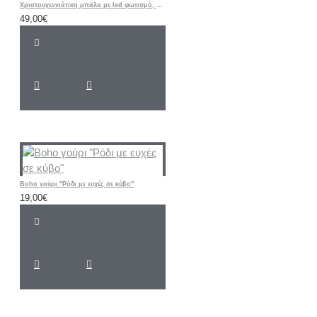
Χριστουγεννιάτικη μπάλα με led φωτισμό, προσωπική φωτογραφία και ευχές!
49,00€
Boho γούρι "Ρόδι με ευχές σε κύβο"
19,00€