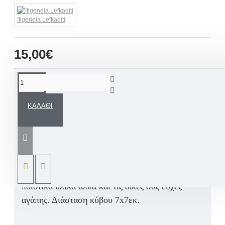
Ifigeneia Lefkaditi
15,00€
ΠΕΡΙΓΡΑΦΉ
ΚΑΛΆΘΙ
Χειροποίητος ξύλινος διακοσμητικός κύβος
ευχών. Ένα υπέροχο διακοσμητικό γούρι με
ευχές, αλλά και ονόματα δικής σας επιλογής.
Ο
παραλήπτης θα λατρέψει τον πρωτότυπο
χειροποίητο σχεδιασμό, την ζωγραφική, τα
ποιοτικά υλικά αλλά και τις δικές σας ευχές
αγάπης. Διάσταση κύβου 7
x7
εκ.