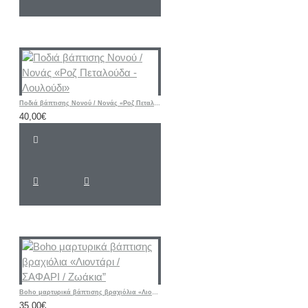
Ποδιά βάπτισης Νονού / Νονάς «Ροζ Πεταλούδα - Λουλούδι»
40,00€
Boho μαρτυρικά βάπτισης βραχιόλια «Λιοντάρι / ΣΑΦΑΡΙ / Ζωάκια”
35,00€