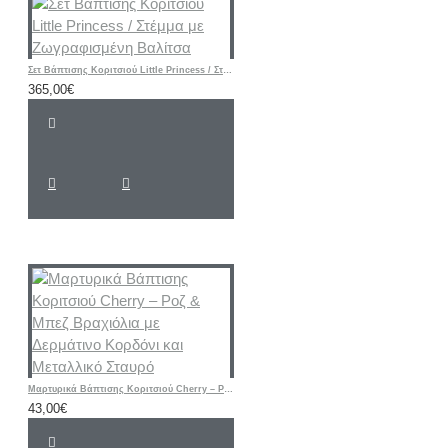
Σετ Βάπτισης Κοριτσιού Little Princess / Στέμμα με Ζωγραφισμένη Βαλίτσα
365,00€
Μαρτυρικά Βάπτισης Κοριτσιού Cherry – Ροζ & Μπεζ Βραχιόλια με Δερμάτινο Κορδόνι και Μεταλλικό Σταυρό
43,00€