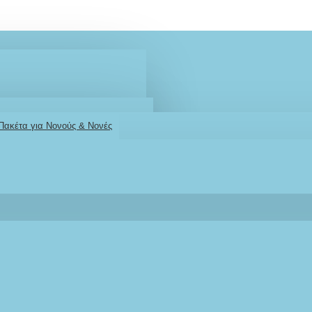
 Πακέτα για Νονούς & Νονές
2610001348