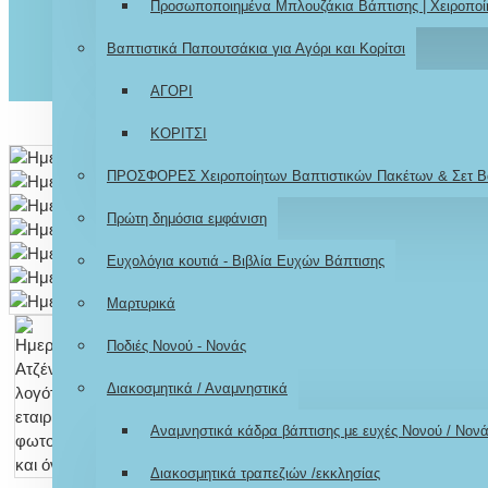
Προσωποποιημένα Μπλουζάκια Βάπτισης | Χειροποί
Βαπτιστικά Παπουτσάκια για Αγόρι και Κορίτσι
ΑΓΟΡΙ
ΚΟΡΙΤΣΙ
ΠΡΟΣΦΟΡΕΣ Χειροποίητων Βαπτιστικών Πακέτων & Σετ Β
Πρώτη δημόσια εμφάνιση
Ευχολόγια κουτιά - Βιβλία Ευχών Βάπτισης
Μαρτυρικά
Ποδιές Νονού - Νονάς
Διακοσμητικά / Αναμνηστικά
Αναμνηστικά κάδρα βάπτισης με ευχές Νονού / Νον
Διακοσμητικά τραπεζιών /εκκλησίας