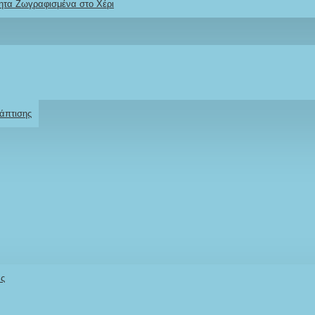
ητα Ζωγραφισμένα στο Χέρι
Ρωτήστε μας
Για το προϊόν
άπτισης
άς