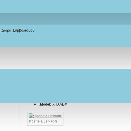
κά Δώρα Συμβολισμού
εταιρείας,
Stock:
IN STOCK
Model:
ΧΗΑΛΕΦ
Ifigeneia Lefkaditi