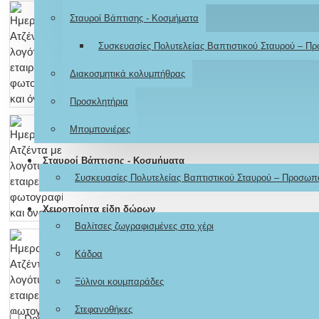
Σταυροί Βάπτισης - Κοσμήματα
Συσκευασίες Πολυτελείας Βαπτιστικού Σταυρού – Π
Διακοσμητικά κολυμπήθρας
Προσκλητήρια
Μπομπονιέρες
Σταυροί Βάπτισης - Κοσμήματα
Συσκευασίες Πολυτελείας Βαπτιστικού Σταυρού – Προσωπ
Χειροποίητα είδη δώρων
Βαλίτσες ζωγραφισμένες στο χέρι
Κάδρα
Ξύλινοι κουμπαράδες
Στεφανοθήκες
Don't show again.