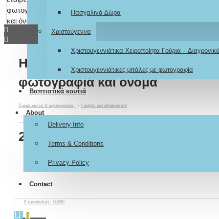
Πασχαλινά Δώρα
Χριστούγεννα
Χριστουγεννιάτικα Χειροποίητα Γούρια – Διαχρονι
Ημερολόγιο Ατζέντα με λογότυπο 
Χριστουγεννιάτικες μπάλες με φωτογραφία
φωτογραφία και όνομα
Βαπτιστικά κουτιά
Σύμφωνα με 0 αξιολογήσεις.
-
Γράψτε μια αξιολόγηση
About
Delivery Info
25,00€
Terms & Conditions
Privacy Policy
Contact
0 προϊόν(τα) - 0,00€
0