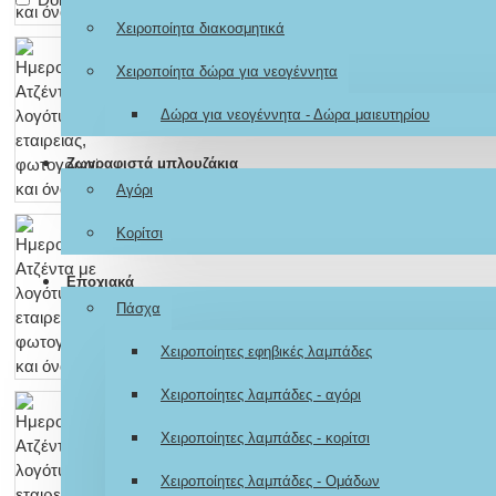
Χειροποίητα διακοσμητικά
Χειροποίητα δώρα για νεογέννητα
Δώρα για νεογέννητα - Δώρα μαιευτηρίου
Ζωγραφιστά μπλουζάκια
Αγόρι
Κορίτσι
Εποχιακά
Πάσχα
Χειροποίητες εφηβικές λαμπάδες
Χειροποίητες λαμπάδες - αγόρι
Χειροποίητες λαμπάδες - κορίτσι
Χειροποίητες λαμπάδες - Ομάδων