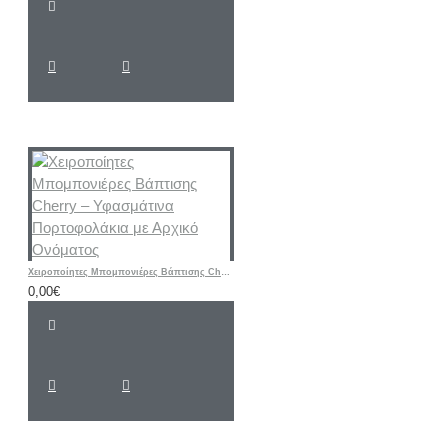
Χειροποίητες Μπομπονιέρες Βάπτισης Cherry – Υφασμάτινα Πορτοφολάκια με Αρχικό Ονόματος
0,00€