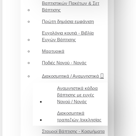
Βαπτιστικών Πακέτων & Σετ
Βάπτισης
Πρώτη δημόσια εμφάνιση
Ευχολόγια κουτιά - Βιβλία
Ευχών Βάπτισης
Μαρτυρικά
Ποδιές Νονού - Νονάς
Διακοσμητικά / Αναμνηστικά
Αναμνηστικά κάδρα
βάπτισης με ευχές
Νονού / Νονάς
Διακοσμητικά
τραπεζιών /εκκλησίας
Σταυροί Βάπτισης - Κοσμήματα