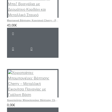
Μαρτυρικά Βάπτισης Κοριτσιού Cherry – Ροζ & Μπεζ Βραχιόλια με Δερμάτινο Κορδόνι και Μεταλλικό Σταυρό
43,00€
Χειροποίητες Μπομπονιέρες Βάπτισης Cherry – Μεταλλική Εικονίτσα Παναγίας με Γυάλινη Βάση
0,00€