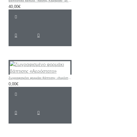
Βαπτιστικό καπέλο “Ναύτης Καραβάκι" με όνομα παιδιού
40,00€
Ζωγραφισμένο φορμάκι βάπτισης «Αερόστατο»
0,00€