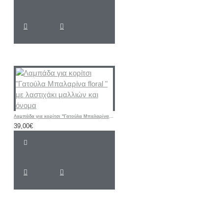
Λαμπάδα για κορίτσι "Γατούλα Μπαλαρίνα floral " με λαστιχάκι μαλλιών και όνομα
39,00€