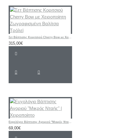
Σετ Βάπτισης Κοριτσιού Cherry Bow με Χειροποίητη Ζωγραφισμένη Βαλίτσα Τρόλεϊ
315,00€
Ευχολόγιο Βάπτισης Αγοριού "Μικρός Νταής" | Χειροποίητο
69,00€