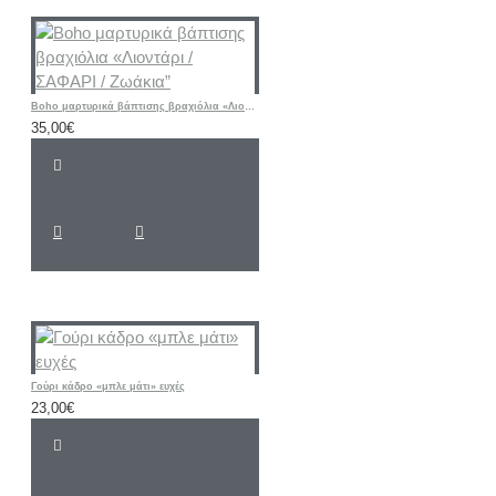
Boho μαρτυρικά βάπτισης βραχιόλια «Λιοντάρι / ΣΑΦΑΡΙ / Ζωάκια”
35,00€
Γούρι κάδρο «μπλε μάτι» ευχές
23,00€