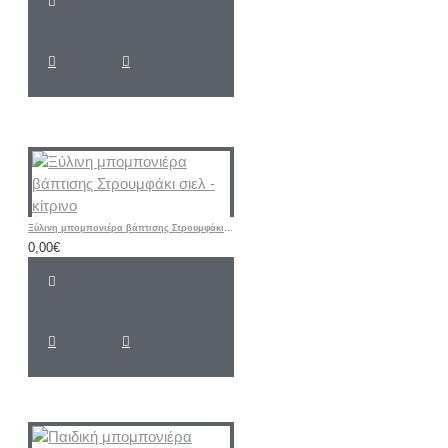
Ξύλινη μπομπονιέρα βάπτισης Στρουμφάκι σιελ - κίτρινο
0,00€