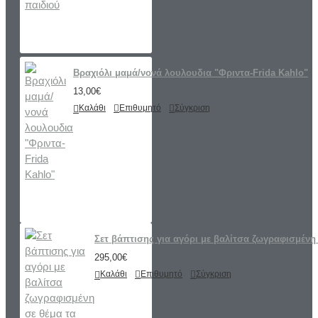
Βραχιόλι μαμά/νονά λουλουδια "Φριντα-Frida Kahlo"
13,00€
Καλάθι
Επιθυμητό
Σύγκριση
Σετ βάπτισης για αγόρι με βαλίτσα ζωγραφισμένη 
295,00€
Καλάθι
Επιθυμητό
Σύγκριση