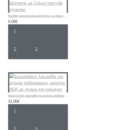
Παιδική μπομπονιέρα βάπτισης με ξύλινο παιχνίδι σχοινάκι
0,00€
Χειροποίητη λαμπάδα για αγόρια ποδόσφαιρο -φανέλα ΑΕΚ με όνομα και νούμερο
31,00€