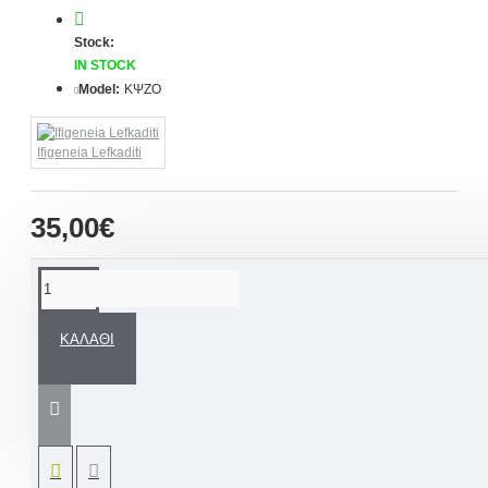
Stock:
IN STOCK
Model:
ΚΨΖΟ
Ifigeneia Lefkaditi
35,00€
ΠΕΡΙΓΡΑΦΉ
ΚΑΛΆΘΙ
Χειροποίητο Καπελάκι Βάπτισης με Όνομα
παιδιού
.
Ένα μοναδικό ψάθινο παιδικό καπέλο,
ζωγραφισμένο στο χέρι για να κάνει τη στιγμή
της βάπτισης ακόμα πιο ξεχωριστή! Μια ιδανική
επιλογή βαπτιστικού καπέλου για την πρώτη του