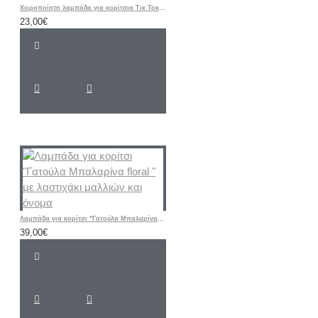
Χειροποίητη λαμπάδα για κορίτσια Τικ Τοκ ροζ
23,00€
Λαμπάδα για κορίτσι "Γατούλα Μπαλαρίνα floral " με λαστιχάκι μαλλιών και όνομα
39,00€