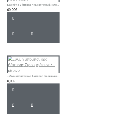
Ευχολόγιο Βάπτισης Αγοριού "Μικρός Νταής" | Χειροποίητο
69,00€
Ξύλινη μπομπονιέρα βάπτισης Στρουμφάκι σιελ - κίτρινο
0,00€