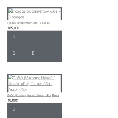
Γκαράζ αυτοκίνητων cars - 3 όροφοι
185,00€
Ποδιά βάπτισης Νονού / Νονάς «Ροζ Πεταλούδα - Λουλούδι»
40,00€