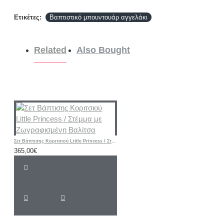
Ετικέτες:
Βαπτιστικό μπουντουάρ αγγελάκι
Related
Also Bought
Σετ Βάπτισης Κοριτσιού Little Princess / Στέμμα με Ζωγραφισμένη Βαλίτσα
365,00€