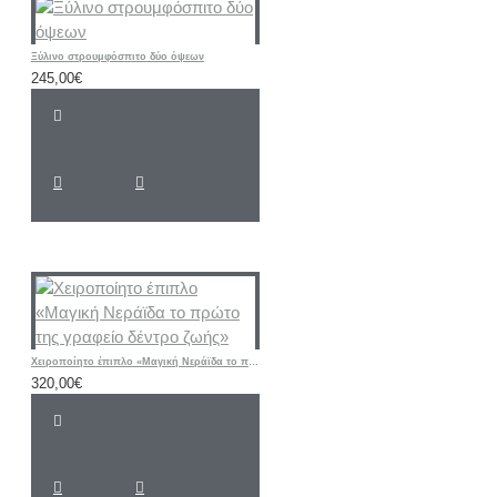
Ξύλινο στρουμφόσπιτο δύο όψεων
245,00€
Χειροποίητο έπιπλο «Μαγική Νεράϊδα το πρώτο της γραφείο δέντρο ζωής»
320,00€