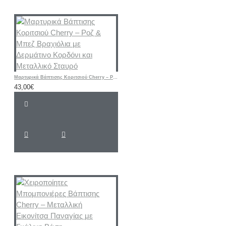
Μαρτυρικά Βάπτισης Κοριτσιού Cherry – Ροζ & Μπεζ Βραχιόλια με Δερμάτινο Κορδόνι και Μεταλλικό Σταυρό
43,00€