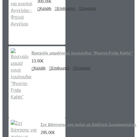
300,00€
Καλάθι
Επιθυμητό
Σύγκριση
Βραχιόλι μαμά/νονά λουλουδια "Φριντα-Frida Kahlo"
13,00€
Καλάθι
Επιθυμητό
Σύγκριση
Σετ βάπτισης για αγόρι με βαλίτσα ζωγραφισμένη 
295,00€