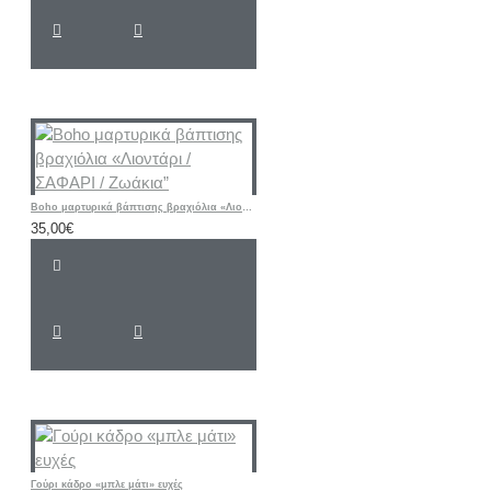
Boho μαρτυρικά βάπτισης βραχιόλια «Λιοντάρι / ΣΑΦΑΡΙ / Ζωάκια”
35,00€
Γούρι κάδρο «μπλε μάτι» ευχές