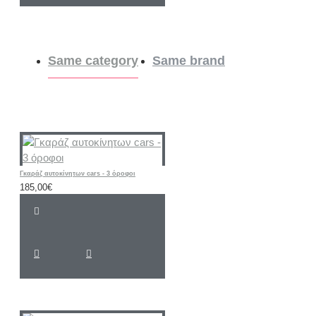
Same category
Same brand
Γκαράζ αυτοκίνητων cars - 3 όροφοι
185,00€