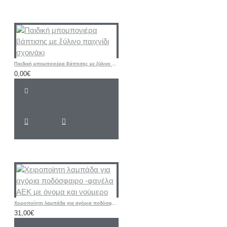
Παιδική μπομπονιέρα βάπτισης με ξύλινο παιχνίδι σχοινάκι
0,00€
Χειροποίητη λαμπάδα για αγόρια ποδόσφαιρο -φανέλα ΑΕΚ με όνομα και νούμερο
31,00€