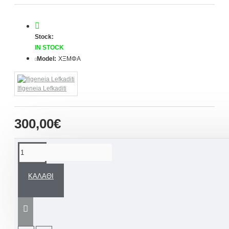
Stock:
IN STOCK
Model:
ΧΞΜΦΑ
Ifigeneia Lefkaditi
300,00€
ΠΕΡΙΓΡΑΦΉ
ΚΑΛΆΘΙ
Ένα όμορφο Ξύλινο βαπτιστικό κουτί για κορίτσι
μπουντουάρ ΦΤΕΡΑ ΑΓΓΕΛΛΟΥ - LITTLE
ANGEL σε
μοναδικό μας σχεδιασμό
με
αποθηκευτικό χώρο, καθρέφτη με 3D ξύλινες