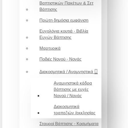
Βαπτιστικών Πακέτων & Σετ
Βάπτισης
Πρώτη δημόσια εμφάνιση
Ευχολόγια κουτιά - Βιβλία
Ευχών Βάπτισης
Μαρτυρικά
Ποδιές Νονού - Νονάς
Διακοσμητικά / Αναμνηστικά
Αναμνηστικά κάδρα
βάπτισης με ευχές
Νονού / Νονάς
Διακοσμητικά
τραπεζιών /εκκλησίας
Σταυροί Βάπτισης - Κοσμήματα