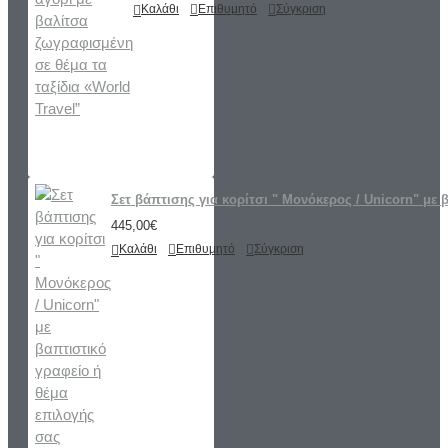
Καλάθι
Επιθυμητό
Σύγκριση
Σετ βάπτισης για κορίτσι " Μονόκερος / Unicorn" με 
445,00€
Καλάθι
Επιθυμητό
Σύγκριση