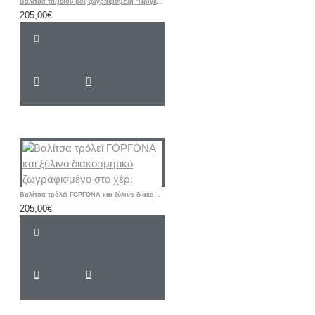
Βαλίτσα ταξιδιού ροζ ζωγραφισμένη "Πριγκίπισσα Τζασμίν – Aladdin" ή θέμα επιλογής σας
205,00€
Βαλίτσα τρόλεϊ ΓΟΡΓΟΝΑ και ξύλινο διακοσμητικό ζωγραφισμένο στο χέρι
205,00€