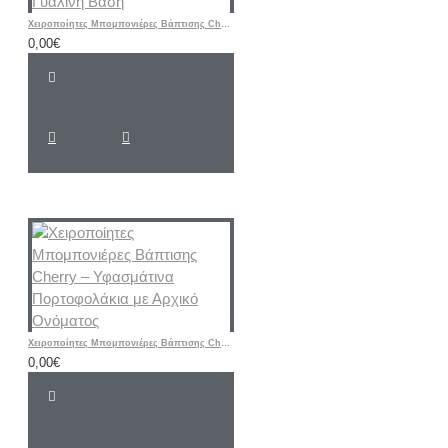
Χειροποίητες Μπομπονιέρες Βάπτισης Cherry – Μεταλλική Εικονίτσα Παναγίας με Γυάλινη Βάση
0,00€
Χειροποίητες Μπομπονιέρες Βάπτισης Cherry – Υφασμάτινα Πορτοφολάκια με Αρχικό Ονόματος
0,00€