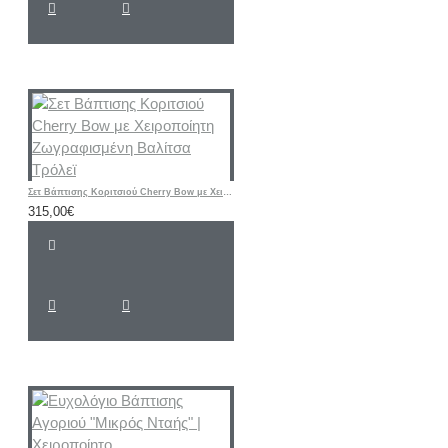
Σετ Βάπτισης Κοριτσιού Cherry Bow με Χειροποίητη Ζωγραφισμένη Βαλίτσα Τρόλεϊ
315,00€