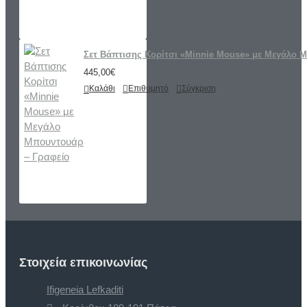
Σετ Βάπτισης Κορίτσι «Minnie Mouse» με Μεγάλο 
445,00€
Καλάθι
Επιθυμητό
Σύγκριση
Στοιχεία επικοινωνίας
Ifigeneia Lefkaditi