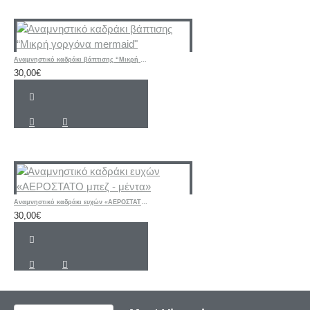
Αναμνηστικό καδράκι βάπτισης “Μικρή γοργόνα mermaid"
30,00€
Αναμνηστικό καδράκι ευχών «ΑΕΡΟΣΤΑΤΟ μπεζ - μέντα»
30,00€