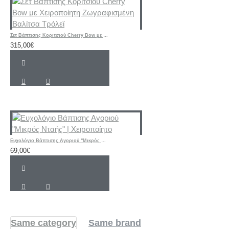
Σετ Βάπτισης Κοριτσιού Cherry Bow με Χειροποίητη Ζωγραφισμένη Βαλίτσα Τρόλεϊ
315,00€
Ευχολόγιο Βάπτισης Αγοριού "Μικρός Νταής" | Χειροποίητο
69,00€
Same category
Same brand