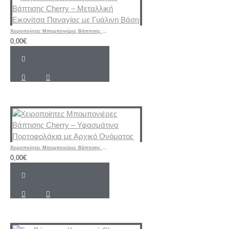
Χειροποίητες Μπομπονιέρες Βάπτισης Cherry – Μεταλλική Εικονίτσα Παναγίας με Γυάλινη Βάση
0,00€
Χειροποίητες Μπομπονιέρες Βάπτισης Cherry – Υφασμάτινα Πορτοφολάκια με Αρχικό Ονόματος
0,00€