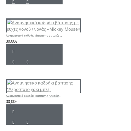
Αναμνηστικό καδράκι βάπτισης με ευχές νονού / νονάς «Mickey Mouse»
30,00€
Αναμνηστικό καδράκι βάπτισης “Αερόστατο χακί μπεζ"
30,00€