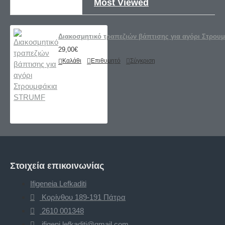
Recently Viewed
Most Viewed
Διακοσμητικό τραπεζιών βάπτισης για αγόρι Στρο
29,00€
Καλάθι
Επιθυμητό
Σύγκριση
Στοιχεία επικοινωνίας
Ifigeneia Lefkaditi
Κορίνθου 189-191 Πάτρα
2610 001348
ifigeni.lefkaditi@gmail.com