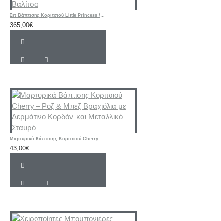
Σετ Βάπτισης Κοριτσιού Little Princess / Στέμμα με Ζωγραφισμένη Βαλίτσα
365,00€
Μαρτυρικά Βάπτισης Κοριτσιού Cherry – Ροζ & Μπεζ Βραχιόλια με Δερμάτινο Κορδόνι και Μεταλλικό Σταυρό
43,00€