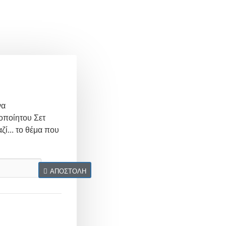
να
οποίητου Σετ
ζί... το θέμα που
ΑΠΟΣΤΟΛΉ