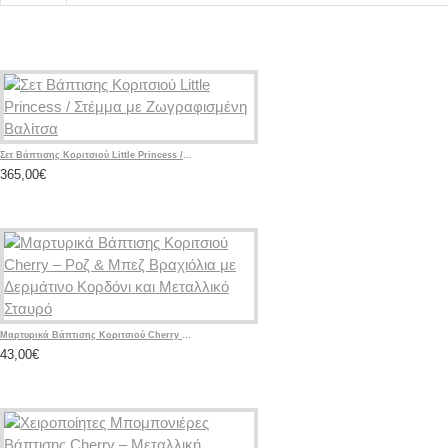
Σετ Βάπτισης Κοριτσιού Little Princess / Στέμμα με Ζωγραφισμένη Βαλίτσα
365,00€
Μαρτυρικά Βάπτισης Κοριτσιού Cherry – Ροζ & Μπεζ Βραχιόλια με Δερμάτινο Κορδόνι και Μεταλλικό Σταυρό
43,00€