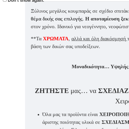
Don't show again.
Ξύλινος μεγάλος κουμπαρά
ς σε σχέδιο σπιτάκ
θέμα δικής σας επιλογής.
Η αποταμίευση ξεκι
στον χρόνο. Ιδα
νικό για νεογέννητο, νεοφώτιστ
**Τα
ΧΡΩΜΑΤΑ
,
αλλά και όλη διακόσμησή
βάση των δικών σας υποδείξεων.
Μοναδικότητα… Υψηλής π
ΖΗΤΗΣΤΕ
μας… να
ΣΧΕΔΙΑ
Χειρ
Όλα μας τα προϊόντα είναι
ΧΕΙΡΟΠΟΙ
άριστης ποιότητας υλικά σε
ΣΧΕΔΙΑΣΜ