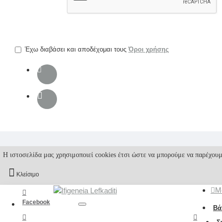
την
επαλήθευση
captcha
Έχω διαβάσει και αποδέχομαι τους
Όροι χρήσης
Η ιστοσελίδα μας χρησιμοποιεί cookies έτσι ώστε να μπορούμε να παρέχουμ
Κλείσιμο
M
Facebook
Βά