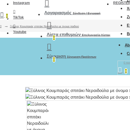
Σ
Instagram
REGISTE
Χ
Λογαριασμός
Σύνδεση / Εγγραφή
0
Ζ
TikTok
Ε
Ξύλινος Κουμπαράς σπιτάκι Νεραιδούλα με όνομα παιδιού
Youtube
Β
Λίστα επιθυμιών
Επεξεργασία Λίστας
0
Ab
C
Σύγκριση
Σύγκριση Προϊόντων
0
0 προ
0