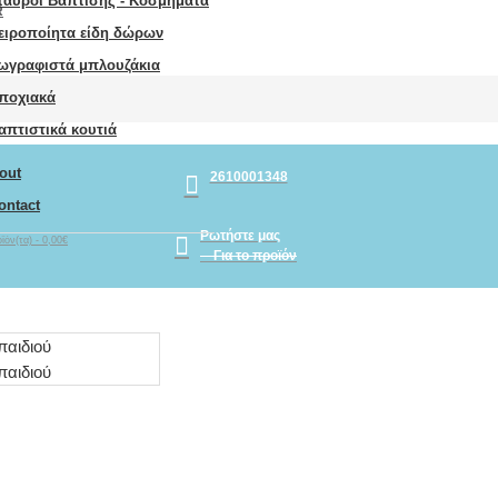
ταυροί Βάπτισης - Κοσμήματα
R
ειροποίητα είδη δώρων
ωγραφιστά μπλουζάκια
ποχιακά
απτιστικά κουτιά
out
2610001348
ontact
Ρωτήστε μας
ϊόν(τα) - 0,00€
Για το προϊόν