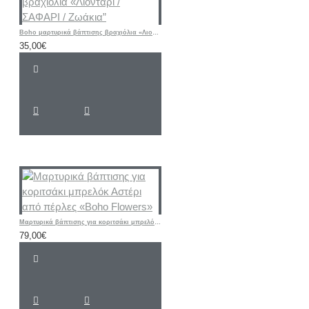
Boho μαρτυρικά βάπτισης βραχιόλια «Λιοντάρι / ΣΑΦΑΡΙ / Ζωάκια”
35,00€
Μαρτυρικά βάπτισης για κοριτσάκι μπρελόκ Αστέρι από πέρλες «Boho Flowers»
79,00€