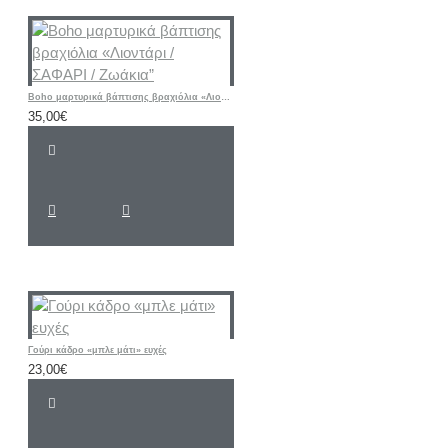
Boho μαρτυρικά βάπτισης βραχιόλια «Λιοντάρι / ΣΑΦΑΡΙ / Ζωάκια”
35,00€
Γούρι κάδρο «μπλε μάτι» ευχές
23,00€