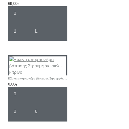
69,00€
Ξύλινη μπομπονιέρα βάπτισης Στρουμφάκι σιελ - κίτρινο
0,00€