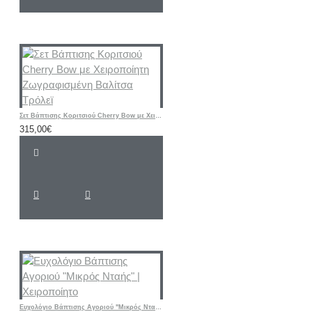
Σετ Βάπτισης Κοριτσιού Cherry Bow με Χειροποίητη Ζωγραφισμένη Βαλίτσα Τρόλεϊ
315,00€
Ευχολόγιο Βάπτισης Αγοριού "Μικρός Νταής" | Χειροποίητο