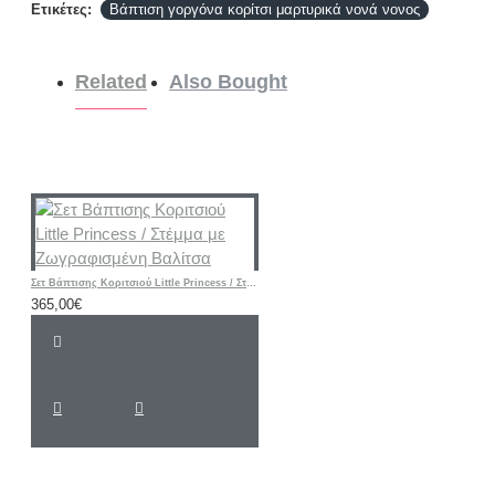
Ετικέτες:
Βάπτιση γοργόνα κορίτσι μαρτυρικά νονά νονος
Related
Also Bought
Σετ Βάπτισης Κοριτσιού Little Princess / Στέμμα με Ζωγραφισμένη Βαλίτσα
365,00€