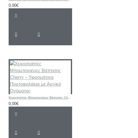
0,00€
Χειροποίητες Μπομπονιέρες Βάπτισης Cherry – Υφασμάτινα Πορτοφολάκια με Αρχικό Ονόματος
0,00€