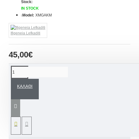
Stock:
IN STOCK
Model:
XMGAKM
Ifigeneia Lefkaditi
45,00€
ΠΕΡΙΓΡΑΦΉ
ΚΑΛΆΘΙ
Ένα εντυπωσιακό ξύλινο κουτί
μπιζουτιερα με εσωτερικό καθρέφτη,
διακοσμημένη και ζωγραφισμένη στο χέρι
σε θέμα την Χρυσή γοργόνα.