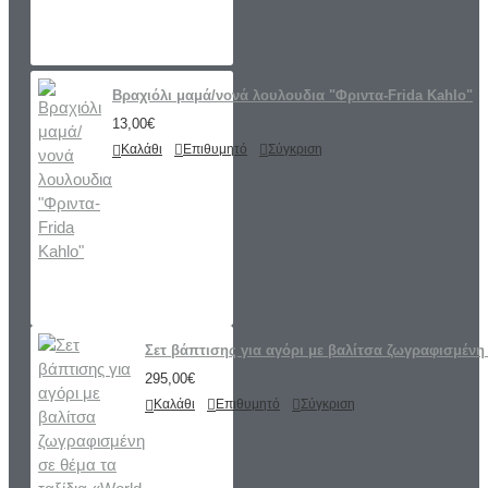
Βραχιόλι μαμά/νονά λουλουδια "Φριντα-Frida Kahlo"
13,00€
Καλάθι
Επιθυμητό
Σύγκριση
Σετ βάπτισης για αγόρι με βαλίτσα ζωγραφισμένη 
295,00€
Καλάθι
Επιθυμητό
Σύγκριση