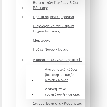
Βαπτιστικών Πακέτων & Σετ
Βάπτισης
Πρώτη δημόσια εμφάνιση
Ευχολόγια κουτιά - Βιβλία
Ευχών Βάπτισης
Μαρτυρικά
Ποδιές Νονού - Νονάς
Διακοσμητικά / Αναμνηστικά
Αναμνηστικά κάδρα
βάπτισης με ευχές
Νονού / Νονάς
Διακοσμητικά
τραπεζιών /εκκλησίας
Σταυροί Βάπτισης - Κοσμήματα