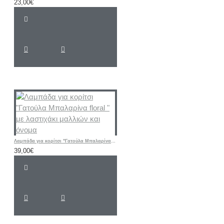
23,00€
Λαμπάδα για κορίτσι "Γατούλα Μπαλαρίνα floral " με λαστιχάκι μαλλιών και όνομα
39,00€