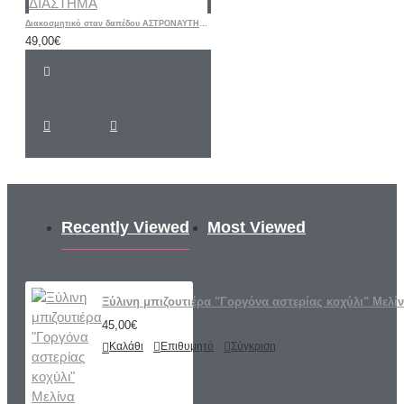
Διακοσμητικό σταν δαπέδου ΑΣΤΡΟΝΑΥΤΗΣ ΔΙΑΣΤΗΜΑ
49,00€
Recently Viewed
Most Viewed
Ξύλινη μπιζουτιέρα "Γοργόνα αστερίας κοχύλι" Μελί
45,00€
Καλάθι
Επιθυμητό
Σύγκριση