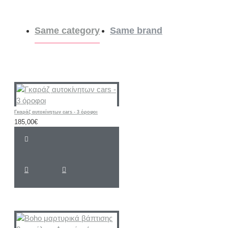
Same category
Same brand
Γκαράζ αυτοκίνητων cars - 3 όροφοι
185,00€