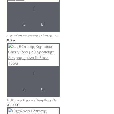
Χειροποίητες Μπομπονιέρες Βάπτισης Cherry – Υφασμάτινα Πορτοφολάκια με Αρχικό Ονόματος
0,00€
Σετ Βάπτισης Κοριτσιού Cherry Bow με Χειροποίητη Ζωγραφισμένη Βαλίτσα Τρόλεϊ
315,00€