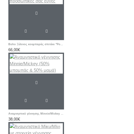
Boho Ξύλινος κουμπαράς σπιτάκι "Ροζ flower XXL" με προσωπικές σας ευχές
66,00€
Αναμνηστικό γέννησης Minnie/Mickey (50% μπαμπάς & 50% μαμά)
38,00€