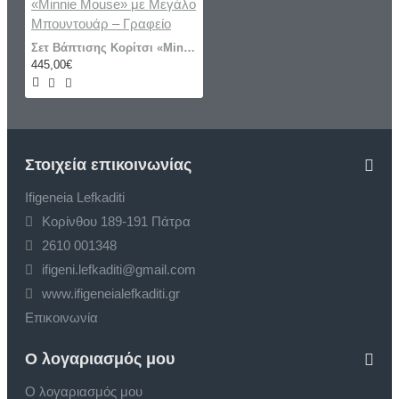
Σετ Βάπτισης Κορίτσι «Minnie Mouse» με Μεγάλο Μπουντουάρ – Γραφείο
445,00€
Στοιχεία επικοινωνίας
Ifigeneia Lefkaditi
Κορίνθου 189-191 Πάτρα
2610 001348
ifigeni.lefkaditi@gmail.com
www.ifigeneialefkaditi.gr
Επικοινωνία
Ο λογαριασμός μου
Ο λογαριασμός μου