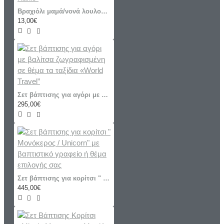
Βραχιόλι μαμά/νονά λουλουδια "Φριντα-Frida Kahlo"
13,00€
Σετ βάπτισης για αγόρι με βαλίτσα ζωγραφισμένη σε θέμα τα ταξίδια «World Travel”
295,00€
Σετ βάπτισης για κορίτσι " Μονόκερος / Unicorn" με βαπτιστικό γραφείο ή θέμα επιλογής σας
445,00€