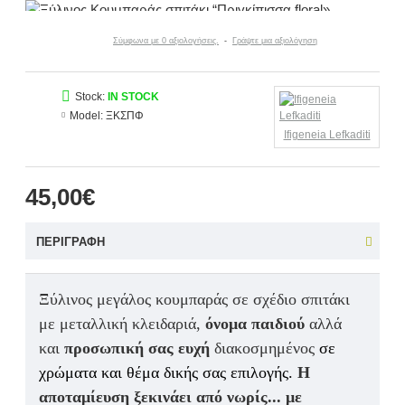
Σύμφωνα με 0 αξιολογήσεις.
-
Γράψτε μια αξιολόγηση
Stock:
IN STOCK
Model:
ΞΚΣΠΦ
Ifigeneia Lefkaditi
45,00€
ΠΕΡΙΓΡΑΦΉ
Ξύλινος μεγάλος κουμπαρά
ς σε σχέδιο σπιτάκι
με μεταλλική κλειδαριά,
όνομα παιδιού
αλλά
και
προσωπική σας ευχή
διακοσμημένος
σε
χρώματα και θέμα δικής σας επιλογής.
Η
αποταμίευση ξεκινάει από νωρίς... με