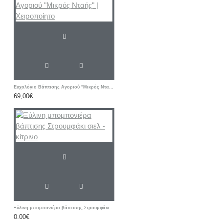
Ευχολόγιο Βάπτισης Αγοριού "Μικρός Νταής" | Χειροποίητο
69,00€
Ξύλινη μπομπονιέρα βάπτισης Στρουμφάκι σιελ - κίτρινο
0,00€