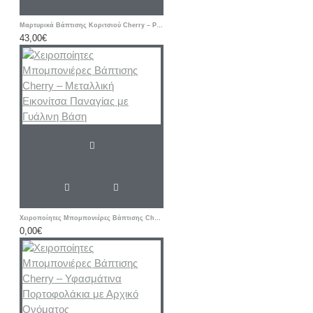
Μαρτυρικά Βάπτισης Κοριτσιού Cherry – Ροζ & Μπεζ Βραχιόλια με Δερμάτινο Κορδόνι και Μεταλλικό Σταυρό
43,00€
Χειροποίητες Μπομπονιέρες Βάπτισης Cherry – Μεταλλική Εικονίτσα Παναγίας με Γυάλινη Βάση
0,00€