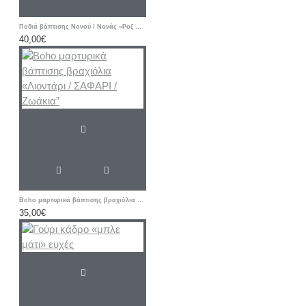
Ποδιά βάπτισης Νονού / Νονάς «Ροζ Πεταλούδα - Λουλούδι»
40,00€
Boho μαρτυρικά βάπτισης βραχιόλια «Λιοντάρι / ΣΑΦΑΡΙ / Ζωάκια”
35,00€