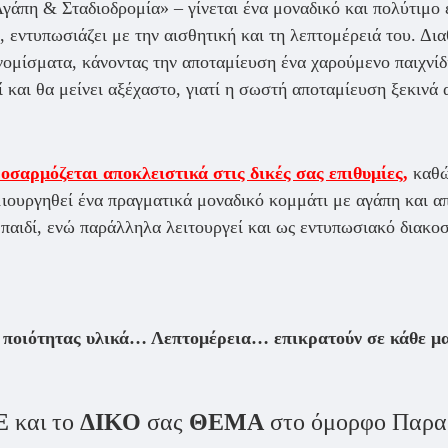
Αγάπη & Σταδιοδρομία» – γίνεται ένα μοναδικό και πολύτιμο 
εντυπωσιάζει με την αισθητική και τη λεπτομέρειά του. Διαθ
νομίσματα, κάνοντας την αποταμίευση ένα χαρούμενο παιχνίδ
 και θα μείνει αξέχαστο, γιατί η σωστή αποταμίευση ξεκινά 
οσαρμόζεται αποκλειστικά στις δικές σας επιθυμίες,
καθώς
ιουργηθεί ένα πραγματικά μοναδικό κομμάτι με αγάπη και απ
ς παιδί, ενώ παράλληλα λειτουργεί και ως εντυπωσιακό διακοσ
οιότητας υλικά… Λεπτομέρεια… επικρατούν σε κάθε μας 
Ε
και το
ΔΙΚΟ
σας
ΘΕΜΑ
στο όμορφο Παραμ