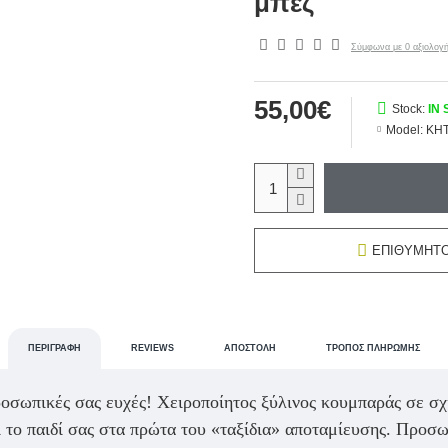
μπεζ
Σύμφωνα με 0 αξιολογή
55,00€
Stock:
IN
Model:
KH
ΕΠΙΘΥΜΗΤ
ΠΕΡΙΓΡΑΦΉ
REVIEWS
ΑΠΟΣΤΟΛΉ
ΤΡΌΠΟΣ ΠΛΗΡΩΜΉΣ
οσωπικές σας ευχές! Χειροποίητος ξύλινος κουμπαράς σε σχ
ι το παιδί σας στα πρώτα του «ταξίδια» αποταμίευσης. Προσω