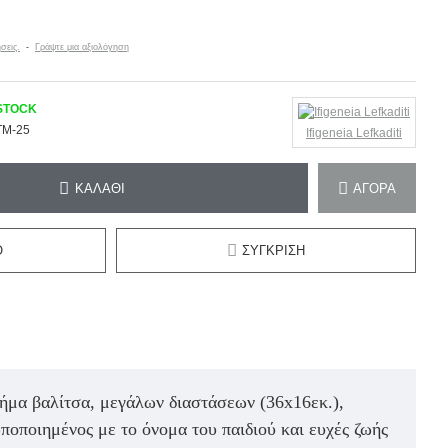
σεις.
-
Γράψτε μια αξιολόγηση
 STOCK
TM-25
Ifigeneia Lefkaditi
ΚΑΛΆΘΙ
ΑΓΟΡΆ
Ό
ΣΎΓΚΡΙΣΗ
ήμα βαλίτσα, μεγάλων διαστάσεων (36x16εκ.),
ποποιημένος με το όνομα του παιδιού και ευχές ζωής