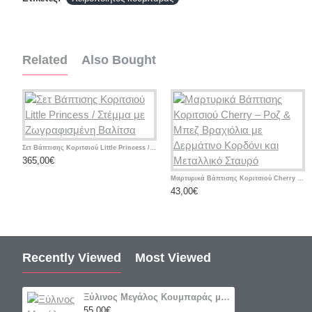
Related
Also Bought
Σετ Βάπτισης Κοριτσιού Little Princess / Στέμμα με Ζωγραφισμένη Βαλίτσα
365,00€
Μαρτυρικά Βάπτισης Κοριτσιού Cherry – Ροζ & Μπεζ Βραχιόλια με Δερμάτινο Κορδόνι και Μεταλλικό Σταυρό
43,00€
Recently Viewed
Most Viewed
Ξύλινος Μεγάλος Κουμπαράς με Ευχές & Όνομα Παιδιού – «Βαλίτσα Ταξίδια Happy Travel World» μπεζ
55,00€