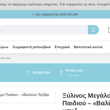
ρούμε να παρέχουμε καλύτερες υπηρεσίες. Εάν συμφωνείτε με αυτό, συνεχίστε
τηλ. παραγγελίες 2610 001348
δώρων
Ζωγραφιστά μπλουζάκια
Εποχιακά
Βαπτιστικά κουτιά
orld» μπεζ
Ρωτήστε μας
2610001348
Για το προϊόν
Ξύλινος Μεγάλ
Παιδιού – «Βαλ