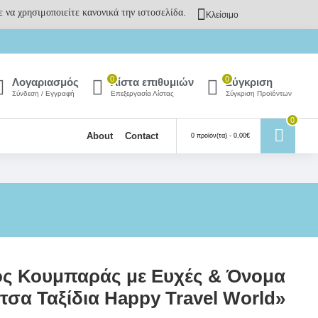
 να χρησιμοποιείτε κανονικά την ιστοσελίδα.
Κλείσιμο
0
0
Λογαριασμός
Λίστα επιθυμιών
Σύγκριση
Σύνδεση / Εγγραφή
Επεξεργασία Λίστας
Σύγκριση Προϊόντων
0
About
Contact
0 προϊόν(τα) - 0,00€
ος Κουμπαράς με Ευχές & Όνομα
ίτσα Ταξίδια Happy Travel World»