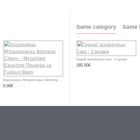
Same category
Same 
Γκαράζ αυτοκίνητων cars - 3 όροφοι
185,00€
3
Χειροποίητες Μπομπονιέρες Βάπτισης Cherry – Μεταλλική Εικονίτσα Παναγίας με Γυάλινη Βάση
Χειροποίητες Μπομπονιέρες Βάπτισης Cherry – Υφασμάτινα Πορτοφολάκια με Αρχικό Ονόματος
0,00€
0,00€