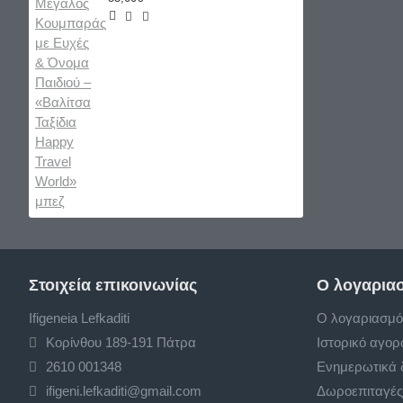
Στοιχεία επικοινωνίας
Ο λογαρια
Ifigeneia Lefkaditi
Ο λογαριασμό
Κορίνθου 189-191 Πάτρα
Ιστορικό αγο
2610 001348
Ενημερωτικά 
ifigeni.lefkaditi@gmail.com
Δωροεπιταγές