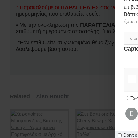
* Παρακαλούμε οι
ΠΑΡΑΓΓΕΛΙΕΣ
σας να δίνοντα
επιβεβ
ημερομηνίας που επιθυμείτε εσείς.
Βάπτισ
έχετε 
•
Με την ολοκλήρωση της
ΠΑΡΑΓΓΕΛΙΑΣ
σας,
μα
επιθυμητή ημερομηνία αποστολής. (Για λεπτομέρε
*Εάν επιθυμείτε συγκεκριμένο θέμα ζωγραφικής μπ
Capt
δουλέψουμε βάση αυτού.
Συμπλ
Related
Also Bought
Έχω
Ζωγραφιστή μπλούζα «ΈΛΣΑ ΦΡΟΖΕΝ»
0,00€
Don't s
Ζωγραφιστή μπλούζα LOL Surprise με όνομα παιδιού