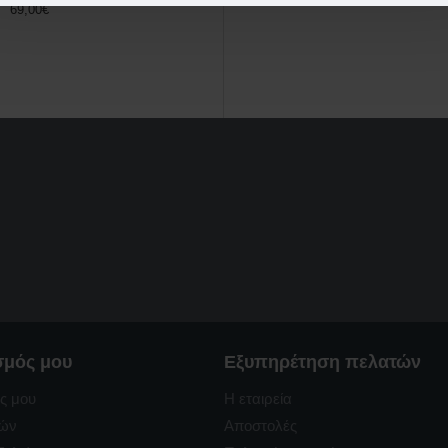
69,00€
σμός μου
Εξυπηρέτηση πελατών
ς μου
Η εταιρεία
ρών
Αποστολές