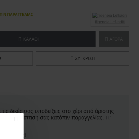
ΠΙΝ ΠΑΡΑΓΓΕΛΊΑΣ
Ifigeneia Lefkaditi
ΚΑΛΆΘΙ
ΑΓΟΡΆ
Ό
ΣΎΓΚΡΙΣΗ
 τις δικές σας υποδείξεις στο χέρι από άριστης
 πακέτο βάπτιση σας κατόπιν παραγγελίας. Γι’
ασίας μας!