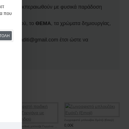
ετ
θώριο να διεκπεραιωθούν με φυσικά παράδοση
μα που
ομα παιδιού, το
ΘΕΜΑ
, τα χρώματα δημιουργίας,
ΤΟΛΉ
geni.Lefkaditi@gmail.com έτσι ώστε να
brand
Ζωγραφιστό μπλουζάκι Εμότζι (Emoji)
0,00€
Ζωγραφιστή παιδική μπλούζα Γοργόνα με όνομα παιδιού