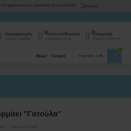
 να χρησιμοποιείτε κανονικά την ιστοσελίδα.
Κλείσιμο
0
0
Λογαριασμός
Λίστα επιθυμιών
Σύγκριση
Σύνδεση / Εγγραφή
Επεξεργασία Λίστας
Σύγκριση Προϊόντων
0
About
Contact
0 προϊόν(τα) - 0,00€
ρμάκι "Γατούλα"
σεις.
-
Γράψτε μια αξιολόγηση