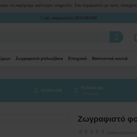
ρούμε να παρέχουμε καλύτερες υπηρεσίες. Εάν συμφωνείτε με αυτό, συνεχίστε
τηλ. παραγγελίες 2610 001348
δώρων
Ζωγραφιστά μπλουζάκια
Εποχιακά
Βαπτιστικά κουτιά
Ρωτήστε μας
2610001348
Για το προϊόν
Ζωγραφιστό φο
Σύμφωνα με 0 αξιολογή