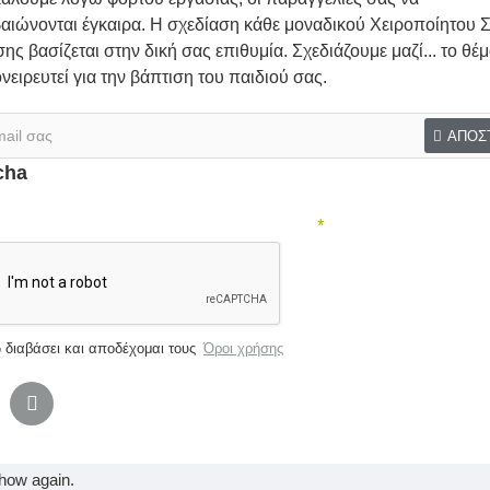
ι
αιώνονται έγκαιρα. Η σχεδίαση κάθε μοναδικού Χειροποίητου Σ
ΕΓΚΑΙΡΑ
για να υπάρχει το απαραίτητο χρονικό περι
ης βασίζεται στην δική σας επιθυμία. Σχεδιάζουμε μαζί... το θέ
ονειρευτεί για την βάπτιση του παιδιού σας.
ς γράφετε σε
ΣΧΟΛΙΟ
εάν επιθυμείτε να ζωγραφιστεί όν
ιες σχεδίασης θα επικοινωνήσουμε μαζί σας).
ΑΠΟΣ
ορείτε να μας το στείλετε φωτογραφία στο email μας ifi
cha
ήρωσε παρακάτω την επαλήθευση captcha
Same category
Same 
 διαβάσει και αποδέχομαι τους
Όροι χρήσης
Ζωγραφιστή μπλούζα «ΠΕΠΠΑ»
Ζωγραφιστή μπλούζα Μονόκερος-Γοργόνα
0,00€
0,00€
how again.
Ευχολόγιο Βάπτισης Αγοριού "Μικρός Νταής" | Χειροποίητο