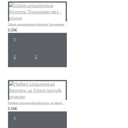
Ξύλινη μπομπονιέρα βάπτισης Στρουμφάκι σιελ - κίτρινο
0,00€
Παιδική μπομπονιέρα βάπτισης με ξύλινο παιχνίδι σχοινάκι
0,00€