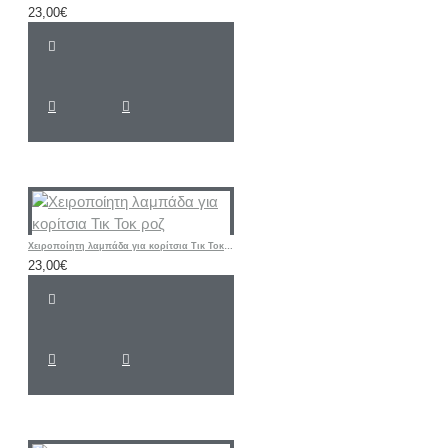
23,00€
Χειροποίητη λαμπάδα για κορίτσια Τικ Τοκ ροζ
23,00€