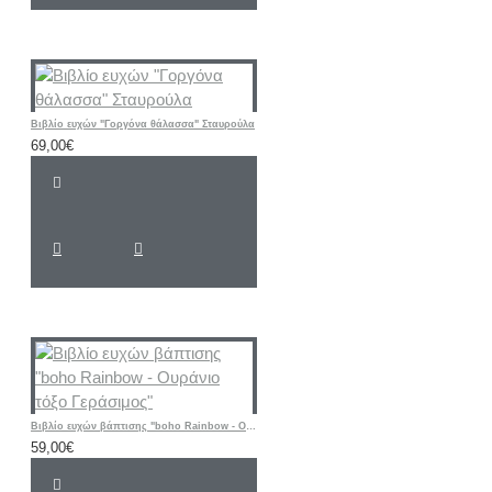
Βιβλίο ευχών "Γοργόνα θάλασσα" Σταυρούλα
69,00€
Βιβλίο ευχών βάπτισης "boho Rainbow - Ουράνιο τόξο Γεράσιμος"
59,00€