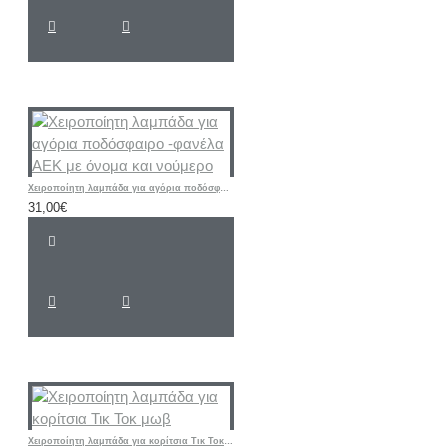
Χειροποίητη λαμπάδα για αγόρια ποδόσφαιρο -φανέλα ΑΕΚ με όνομα και νούμερο
31,00€
Χειροποίητη λαμπάδα για κορίτσια Τικ Τοκ μωβ