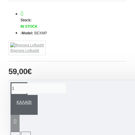
Stock:
IN STOCK
Model:
BEXMP
Ifigeneia Lefkaditi
59,00€
ΠΕΡΙΓΡΑΦΉ
ΚΑΛΆΘΙ
Ευχολόγιο βάπτισης σε θέμα του χειροποίητου
βαπτιστικού μας πακέτου. Συνοδεύεται με ξύλινο
στυλό διακοσμημένο με τις πιο χαρούμενες
πινελιές, για να μείνουν οι ευχές των