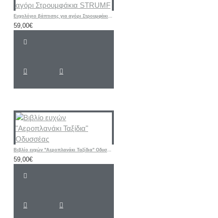
Ευχολόγιο βάπτισης για αγόρι Στρουμφάκια STRUMF
59,00€
Βιβλίο ευχών "Αεροπλανάκι Ταξίδια" Οδυσσέας
59,00€