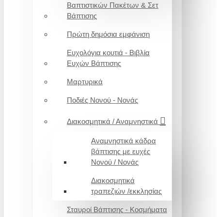
Βαπτιστικών Πακέτων & Σετ
Βάπτισης
Πρώτη δημόσια εμφάνιση
Ευχολόγια κουτιά - Βιβλία
Ευχών Βάπτισης
Μαρτυρικά
Ποδιές Νονού - Νονάς
Διακοσμητικά / Αναμνηστικά
Αναμνηστικά κάδρα
βάπτισης με ευχές
Νονού / Νονάς
Διακοσμητικά
τραπεζιών /εκκλησίας
Σταυροί Βάπτισης - Κοσμήματα