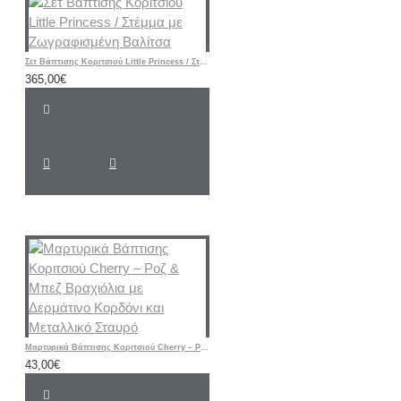
Σετ Βάπτισης Κοριτσιού Little Princess / Στέμμα με Ζωγραφισμένη Βαλίτσα
365,00€
Μαρτυρικά Βάπτισης Κοριτσιού Cherry – Ροζ & Μπεζ Βραχιόλια με Δερμάτινο Κορδόνι και Μεταλλικό Σταυρό
43,00€