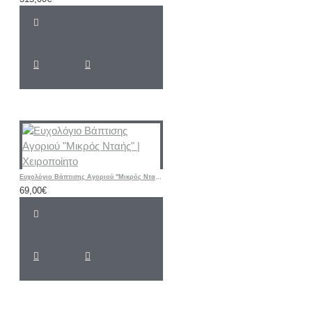
Ευχολόγιο Βάπτισης Αγοριού "Μικρός Νταής" | Χειροποίητο
69,00€