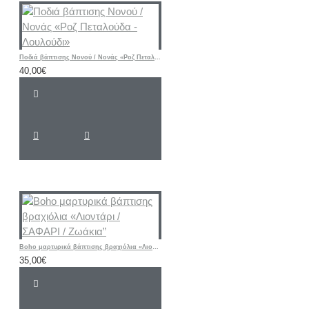
Ποδιά βάπτισης Νονού / Νονάς «Ροζ Πεταλούδα - Λουλούδι»
40,00€
Boho μαρτυρικά βάπτισης βραχιόλια «Λιοντάρι / ΣΑΦΑΡΙ / Ζωάκια”
35,00€