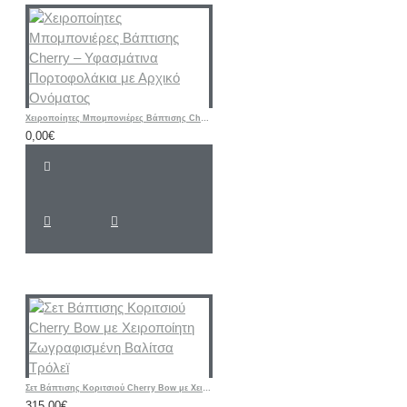
Χειροποίητες Μπομπονιέρες Βάπτισης Cherry – Υφασμάτινα Πορτοφολάκια με Αρχικό Ονόματος
0,00€
Σετ Βάπτισης Κοριτσιού Cherry Bow με Χειροποίητη Ζωγραφισμένη Βαλίτσα Τρόλεϊ
315,00€