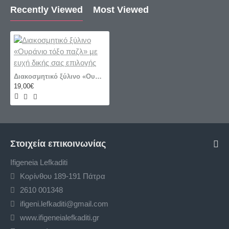
Recently Viewed
Most Viewed
Διακοσμητικό ξύλινο «Ουράνιο τόξο παζλ» με ευχή δικής σας επιλογής
19,00€
Στοιχεία επικοινωνίας
Ifigeneia Lefkaditi
Κορίνθου 189-191 Πάτρα
2610 001348
ifigeni.lefkaditi@gmail.com
www.ifigeneialefkaditi.gr