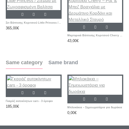
Σετ Βάπτισης Κοριτσιού Little Princess / Στέμμα με Ζωγραφισμένη Βαλίτσα
365,00€
Μαρτυρικά Βάπτισης Κοριτσιού Cherry – Ροζ & Μπεζ Βραχιόλια με Δερμάτινο Κορδόνι και Μεταλλικό Σταυρό
43,00€
Same category
Same brand
Γκαράζ αυτοκίνητων cars - 3 όροφοι
185,00€
Μπλοκάκια – Σημειωματάρια για δωράκια
0,00€