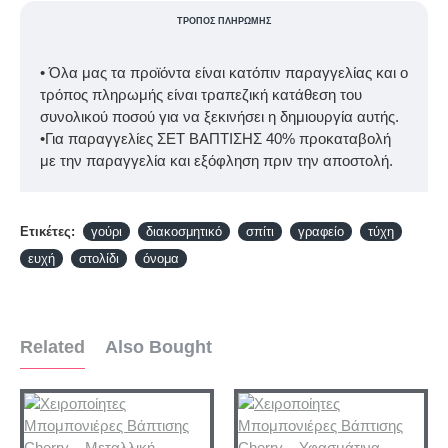
ΤΡΌΠΟΣ ΠΛΗΡΩΜΉΣ
• Όλα μας τα προϊόντα είναι κατόπιν παραγγελίας και ο
τρόπος πληρωμής είναι τραπεζική κατάθεση του
συνολικού ποσού για να ξεκινήσει η δημιουργία αυτής.
•Για παραγγελίες ΣΕΤ ΒΑΠΤΙΣΗΣ 40% προκαταβολή
με την παραγγελία και εξόφληση πριν την αποστολή.
Ετικέτες:
γούρι
διακοσμητικό
σπίτι
γραφείο
τύχη
ευχή
στολίδι
όνομα
Related
Also Bought