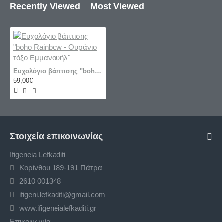
Recently Viewed
Most Viewed
Ευχολόγιο βάπτισης "boho Rainbow - Ουράνιο τόξο Εμμανουήλ"
59,00€
Στοιχεία επικοινωνίας
Ifigeneia Lefkaditi
Κορίνθου 189-191 Πάτρα
2610 001348
ifigeni.lefkaditi@gmail.com
www.ifigeneialefkaditi.gr
Επικοινωνία