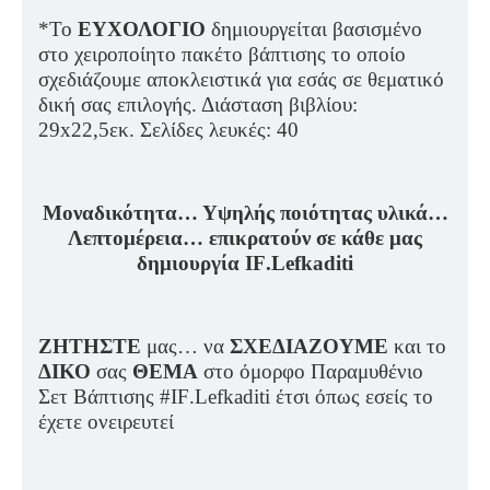
*Το
ΕΥΧΟΛΟΓΙΟ
δημιουργείται βασισμένο
στο χειροποίητο πακέτο βάπτισης το οποίο
σχεδιάζουμε αποκλειστικά για εσάς σε θεματικό
δική σας επιλογής. Διάσταση βιβλίου:
29
x
22,5εκ. Σελίδες λευκές: 40
Μοναδικότητα… Υψηλής ποιότητας υλικά…
Λεπτομέρεια… επικρατούν σε κάθε μας
δημιουργία
IF
.
Lefkaditi
ΖΗΤΗΣΤΕ
μας… να
ΣΧΕΔΙΑΖΟΥΜΕ
και το
ΔΙΚΟ
σας
ΘΕΜΑ
στο όμορφο Παραμυθένιο
Σετ Βάπτισης #
IF
.
Lefkaditi
έτσι όπως εσείς το
έχετε ονειρευτεί