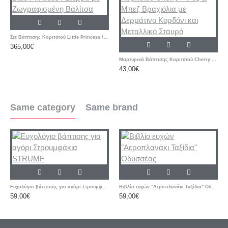
Σετ Βάπτισης Κοριτσιού Little Princess / Στέμμα με Ζωγραφισμένη Βαλίτσα
365,00€
Μαρτυρικά Βάπτισης Κοριτσιού Cherry – Ροζ & Μπεζ Βραχιόλια με Δερμάτινο Κορδόνι και Μεταλλικό Σταυρό
43,00€
Same category
Same brand
Ευχολόγιο βάπτισης για αγόρι Στρουμφάκια STRUMF
Βιβλίο ευχών "Αεροπλανάκι Ταξίδια" Οδυσσέας
59,00€
59,00€