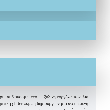
ι και διακοσμημένο με ξύλινη γοργόνα, κοχύλια,
ιτική glitter λάμψη δημιουργούν μια ονειρεμένη
 λεπτομέρεια, αποτελεί το ιδανικό βιβλίο ευχών