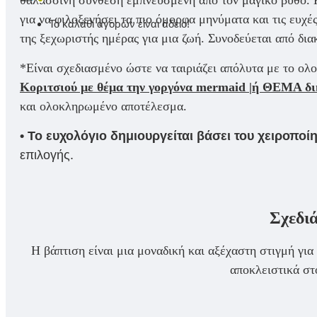
για να φιλοξενήσει τα πιο όμορφα μηνύματα και τις ευχ
Το καλάθι αγορών είναι άδειο!
της ξεχωριστής ημέρας για μια ζωή. Συνοδεύεται από δι
*Είναι σχεδιασμένο ώστε να ταιριάζει απόλυτα με το ο
Κοριτσιού με θέμα την γοργόνα mermaid |ή ΘΕΜΑ δι
και ολοκληρωμένο αποτέλεσμα.
• Το ευχολόγιο δημιουργείται βάσει του χειροπ
επιλογής.
Σχεδιά
Η βάπτιση είναι μια μοναδική και αξέχαστη στιγμή γ
αποκλειστικά σ