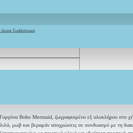
κά Δώρα Συμβολισμού
ΠΕΡΙΓΡΑΦΉ
REVIEWS
ΑΠΟΣΤΟΛΉ
ΤΡΌΠΟΣ ΠΛΗΡΩΜΉΣ
α Γοργόνα Boho Mermaid, ζωγραφισμένο εξ ολοκλήρου στο χέρ
λιλά, μωβ και βεραμάν αποχρώσεις σε συνδυασμό με τη διακρ
τασκευασμένο με ποιοτικά υλικά και ιδιαίτερη προσοχή στη