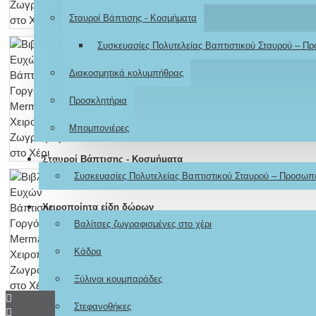
Σταυροί Βάπτισης - Κοσμήματα
Συσκευασίες Πολυτελείας Βαπτιστικού Σταυρού – Π
Διακοσμητικά κολυμπήθρας
Προσκλητήρια
Μπομπονιέρες
Σταυροί Βάπτισης - Κοσμήματα
Συσκευασίες Πολυτελείας Βαπτιστικού Σταυρού – Προσωπ
Χειροποίητα είδη δώρων
Βαλίτσες ζωγραφισμένες στο χέρι
Κάδρα
Ξύλινοι κουμπαράδες
Στεφανοθήκες
Don't show again.