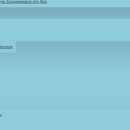
ητα Ζωγραφισμένα στο Χέρι
2610001348
Ρωτήστε μας
Για το προϊόν
άπτισης
άς