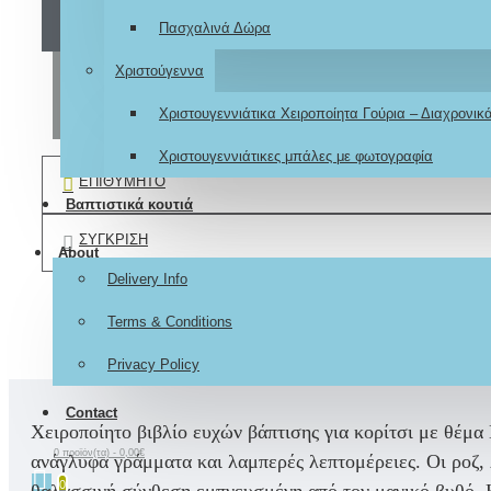
Πασχαλινά Δώρα
Χριστούγεννα
ΑΓΟΡΆ
Χριστουγεννιάτικα Χειροποίητα Γούρια – Διαχρονι
Χριστουγεννιάτικες μπάλες με φωτογραφία
ΕΠΙΘΥΜΗΤΌ
Βαπτιστικά κουτιά
ΣΎΓΚΡΙΣΗ
About
Delivery Info
Terms & Conditions
Privacy Policy
Contact
Χειροποίητο βιβλίο ευχών βάπτισης για κορίτσι με θέμ
0 προϊόν(τα) - 0,00€
ανάγλυφα γράμματα και λαμπερές λεπτομέρειες. Οι ροζ, 
0
θαλασσινή σύνθεση εμπνευσμένη από τον μαγικό βυθό. Κα