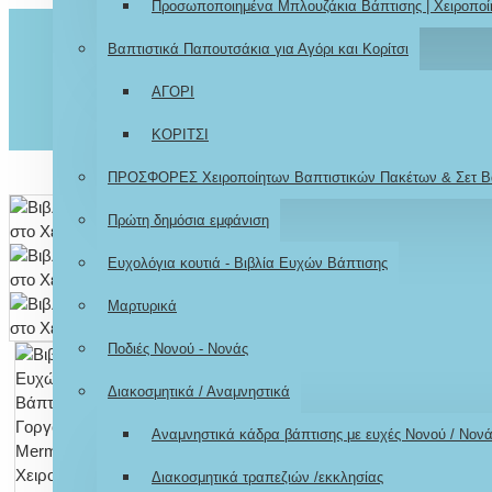
Προσωποποιημένα Μπλουζάκια Βάπτισης | Χειροποί
Βαπτιστικά Παπουτσάκια για Αγόρι και Κορίτσι
ΑΓΟΡΙ
ΚΟΡΙΤΣΙ
ΠΡΟΣΦΟΡΕΣ Χειροποίητων Βαπτιστικών Πακέτων & Σετ Β
Πρώτη δημόσια εμφάνιση
Ευχολόγια κουτιά - Βιβλία Ευχών Βάπτισης
Μαρτυρικά
Ποδιές Νονού - Νονάς
Διακοσμητικά / Αναμνηστικά
Αναμνηστικά κάδρα βάπτισης με ευχές Νονού / Νον
Διακοσμητικά τραπεζιών /εκκλησίας