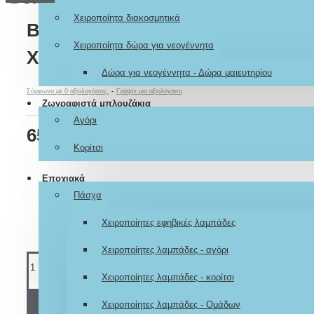
Χειροποίητα διακοσμητικά
Βιβλίο Ευχών Βάπτισης Γοργόνα
Χειροποίητα δώρα για νεογέννητα
Χειροποίητο & Ζωγραφισμένο στ
Δώρα για νεογέννητα - Δώρα μαιευτηρίου
Σύμφωνα με 0 αξιολογήσεις.
-
Γράψτε μια αξιολόγηση
Ζωγραφιστά μπλουζάκια
Αγόρι
65,00€
Κορίτσι
Εποχιακά
Πάσχα
Χειροποίητες εφηβικές λαμπάδες
Χειροποίητες λαμπάδες - αγόρι
Χειροποίητες λαμπάδες - κορίτσι
Χειροποίητες λαμπάδες - Ομάδων
ΚΑΛΆΘΙ