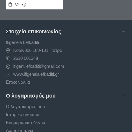
Στοιχεία επικοινωνίας
Ifigeneia Lefkaditi
Κορίνθου 189-191 Πάτρα
2610 001348
ifigeni.lefkaditi@gmail.com
www.ifigeneialefkaditi.gr
Επικοινωνία
Ο λογαριασμός μου
Ο λογαριασμός μου
Ιστορικό αγορών
Ενημερωτικά δελτία
Δωροεπιταγές