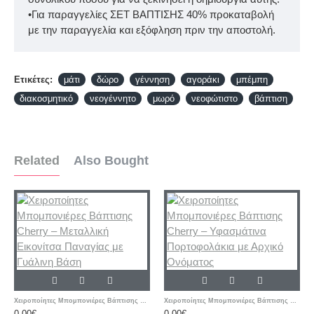
•Για παραγγελίες ΣΕΤ ΒΑΠΤΙΣΗΣ 40% προκαταβολή
με την παραγγελία και εξόφληση πριν την αποστολή.
Ετικέτες:
μάτι
δώρο
γέννηση
αγοράκι
μπέμπη
διακοσμητικό
νεογέννητο
μωρό
νεοφώτιστο
βάπτιση
Related
Also Bought
Χειροποίητες Μπομπονιέρες Βάπτισης Cherry – Μεταλλική Εικονίτσα Παναγίας με Γυάλινη Βάση
Χειροποίητες Μπομπονιέρες Βάπτισης Cherry – Υφασμάτινα Πορτοφολάκια με Αρχικό Ονόματος
0,00€
0,00€