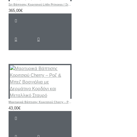
Σετ Βάπτισης Κοριτσιού Little Princess / Στέμμα με Ζωγραφισμένη Βαλίτσα
365,00€
Μαρτυρικά Βάπτισης Κοριτσιού Cherry – Ροζ & Μπεζ Βραχιόλια με Δερμάτινο Κορδόνι και Μεταλλικό Σταυρό
43,00€