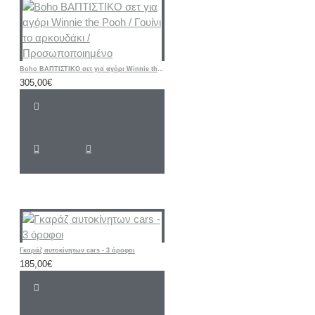
Boho ΒΑΠΤΙΣΤΙΚΟ σετ για αγόρι Winnie the Pooh / Γουίνι το αρκουδάκι / Προσωποποιημένο
305,00€
Γκαράζ αυτοκίνητων cars - 3 όροφοι
185,00€