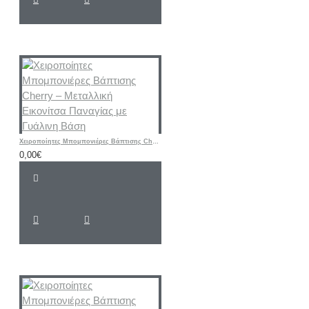
Χειροποίητες Μπομπονιέρες Βάπτισης Cherry – Μεταλλική Εικονίτσα Παναγίας με Γυάλινη Βάση
0,00€