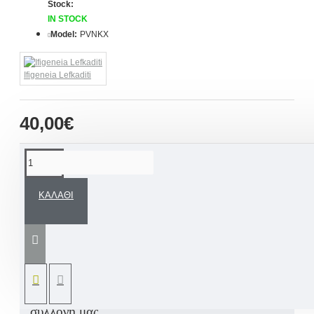
Stock:
IN STOCK
Model:
PVNKX
Ifigeneia Lefkaditi
40,00€
ΠΕΡΙΓΡΑΦΉ
ΚΑΛΆΘΙ
Ποδιά βάπτισης για νονά / θεία με πλούσια
λάμψη από χειροποίητη ζωγραφική
σχεδιασμένη σε ανάλογο ύφος και στυλ του
ΣΕΤ ΒΑΠΤΙΣΗΣ
αποκλειστικής μας
σχεδίασης για κορίτσι «Κύκνος»
ΔΕΙΤΕ
την
συλλογή μας.