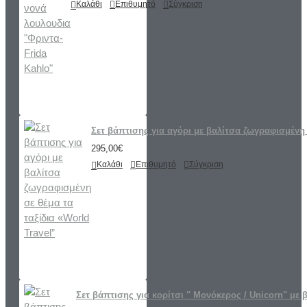
Καλάθι
Επιθυμητό
Σύγκριση
Σετ βάπτισης για αγόρι με βαλίτσα ζωγραφισμένη 
295,00€
Καλάθι
Επιθυμητό
Σύγκριση
Σετ βάπτισης για κορίτσι " Μονόκερος / Unicorn" με 