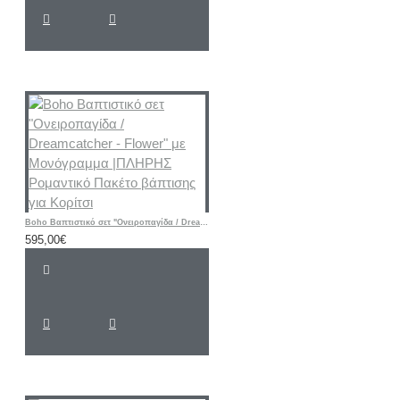
Boho Βαπτιστικό σετ "Ονειροπαγίδα / Dreamcatcher - Flower" με Μονόγραμμα |ΠΛΗΡΗΣ Ρομαντικό Πακέτο βάπτισης για Κορίτσι
595,00€