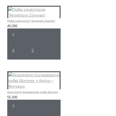
Ποδιά νονάς/νονού "Αερόστατο Σύννεφο"
40,00€
Χειροποίητη ζωγραφισμένη ποδιά βάπτισης « Αστέρι – Φεγγάρι»
55,00€