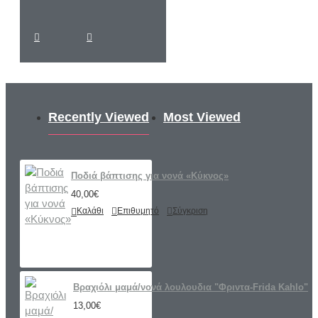
Recently Viewed
Most Viewed
Ποδιά βάπτισης για νονά «Κύκνος»
40,00€
Καλάθι
Επιθυμητό
Σύγκριση
Βραχιόλι μαμά/νονά λουλουδια "Φριντα-Frida Kahlo"
13,00€