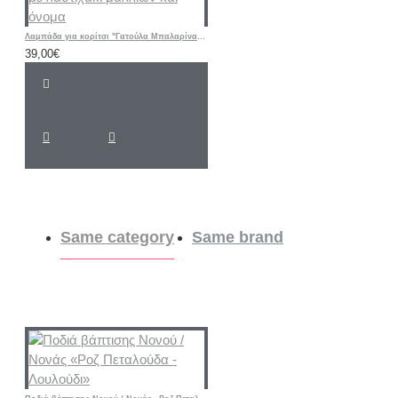
Λαμπάδα για κορίτσι "Γατούλα Μπαλαρίνα floral " με λαστιχάκι μαλλιών και όνομα
39,00€
Same category
Same brand