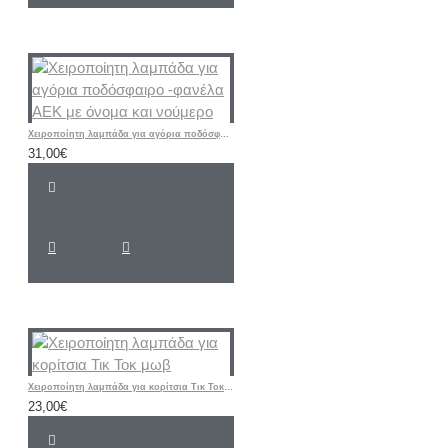
Χειροποίητη λαμπάδα για αγόρια ποδόσφαιρο -φανέλα ΑΕΚ με όνομα και νούμερο
31,00€
Χειροποίητη λαμπάδα για κορίτσια Τικ Τοκ μωβ
23,00€