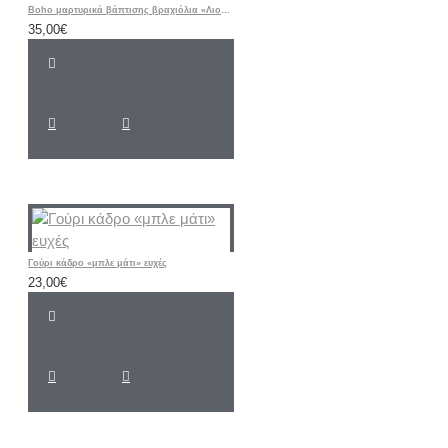
Boho μαρτυρικά βάπτισης βραχιόλια «Λιοντάρι / ΣΑΦΑΡΙ / Ζωάκια”
35,00€
Γούρι κάδρο «μπλε μάτι» ευχές
23,00€