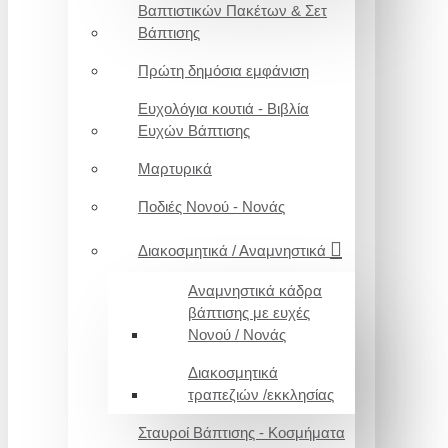
Βαπτιστικών Πακέτων & Σετ
Βάπτισης
Πρώτη δημόσια εμφάνιση
Ευχολόγια κουτιά - Βιβλία
Ευχών Βάπτισης
Μαρτυρικά
Ποδιές Νονού - Νονάς
Διακοσμητικά / Αναμνηστικά
Αναμνηστικά κάδρα
βάπτισης με ευχές
Νονού / Νονάς
Διακοσμητικά
τραπεζιών /εκκλησίας
Σταυροί Βάπτισης - Κοσμήματα