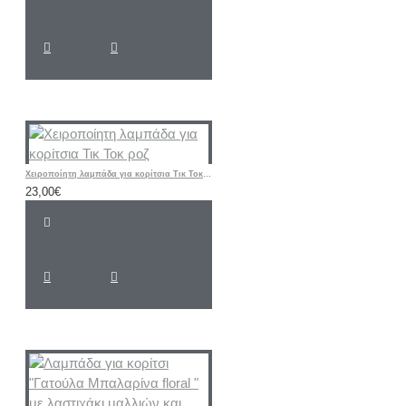
Χειροποίητη λαμπάδα για κορίτσια Τικ Τοκ ροζ
23,00€