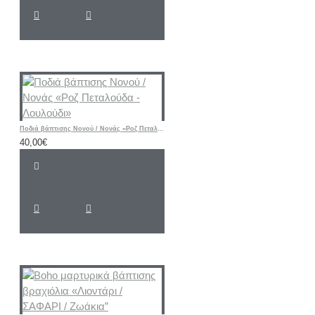
Ποδιά βάπτισης Νονού / Νονάς «Ροζ Πεταλούδα - Λουλούδι»
40,00€