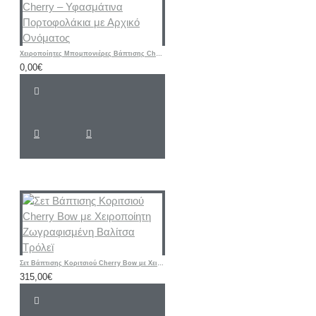
Χειροποίητες Μπομπονιέρες Βάπτισης Cherry – Υφασμάτινα Πορτοφολάκια με Αρχικό Ονόματος
0,00€
Σετ Βάπτισης Κοριτσιού Cherry Bow με Χειροποίητη Ζωγραφισμένη Βαλίτσα Τρόλεϊ
315,00€