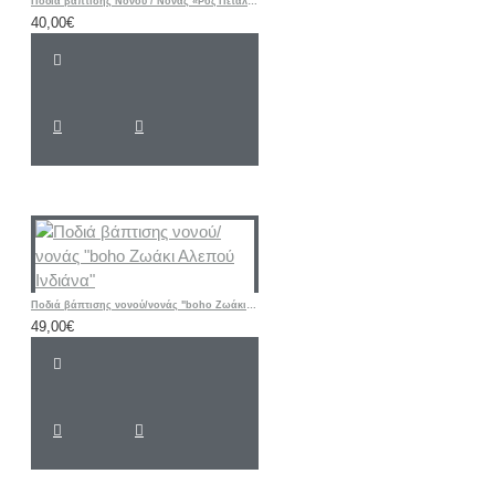
Ποδιά βάπτισης Νονού / Νονάς «Ροζ Πεταλούδα - Λουλούδι»
40,00€
Ποδιά βάπτισης νονού/νονάς "boho Ζωάκι Αλεπού Ινδιάνα"
49,00€