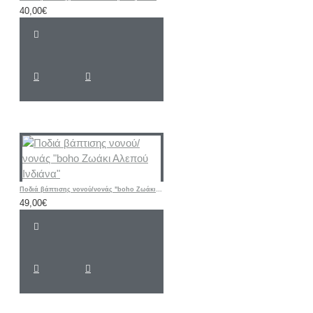
40,00€
Ποδιά βάπτισης νονού/νονάς "boho Ζωάκι Αλεπού Ινδιάνα"
49,00€