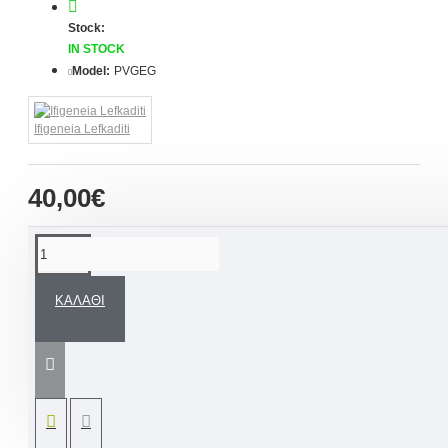
Stock:
IN STOCK
Model:
PVGEG
Ifigeneia Lefkaditi
40,00€
ΠΕΡΙΓΡΑΦΉ
ΚΑΛΆΘΙ
Χειροποίητη Ποδιά βάπτισης ζωγραφισμένη
στο χέρι βασισμένη σε ανάλογο
Σετ Βάπτισης
δικής μας σχεδίασης
«Γαλάζιο Ελεφαντάκι»
μπορείτε να το δείτε στην συλλογή μας.