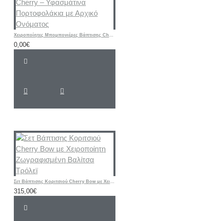
Χειροποίητες Μπομπονιέρες Βάπτισης Cherry – Υφασμάτινα Πορτοφολάκια με Αρχικό Ονόματος
0,00€
Σετ Βάπτισης Κοριτσιού Cherry Bow με Χειροποίητη Ζωγραφισμένη Βαλίτσα Τρόλεϊ
315,00€