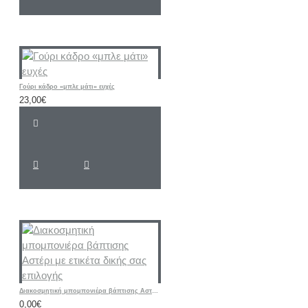
Γούρι κάδρο «μπλε μάτι» ευχές
23,00€
Διακοσμητική μπομπονιέρα βάπτισης Αστέρι με ετικέτα δικής σας επιλογής
0,00€