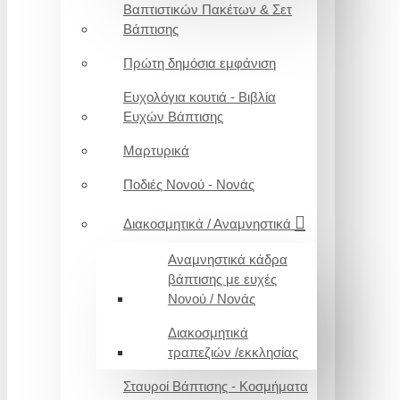
Βαπτιστικών Πακέτων & Σετ
Βάπτισης
Πρώτη δημόσια εμφάνιση
Ευχολόγια κουτιά - Βιβλία
Ευχών Βάπτισης
Μαρτυρικά
Ποδιές Νονού - Νονάς
Διακοσμητικά / Αναμνηστικά
Αναμνηστικά κάδρα
βάπτισης με ευχές
Νονού / Νονάς
Διακοσμητικά
τραπεζιών /εκκλησίας
Σταυροί Βάπτισης - Κοσμήματα