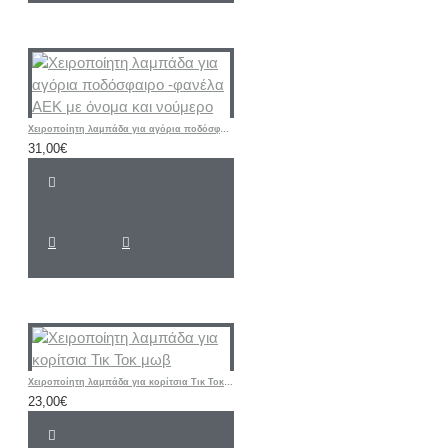
Χειροποίητη λαμπάδα για αγόρια ποδόσφαιρο -φανέλα ΑΕΚ με όνομα και νούμερο
31,00€
Χειροποίητη λαμπάδα για κορίτσια Τικ Τοκ μωβ
23,00€