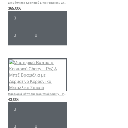
Σετ Βάπτισης Κοριτσιού Little Princess / Στέμμα με Ζωγραφισμένη Βαλίτσα
365,00€
Μαρτυρικά Βάπτισης Κοριτσιού Cherry – Ροζ & Μπεζ Βραχιόλια με Δερμάτινο Κορδόνι και Μεταλλικό Σταυρό
43,00€