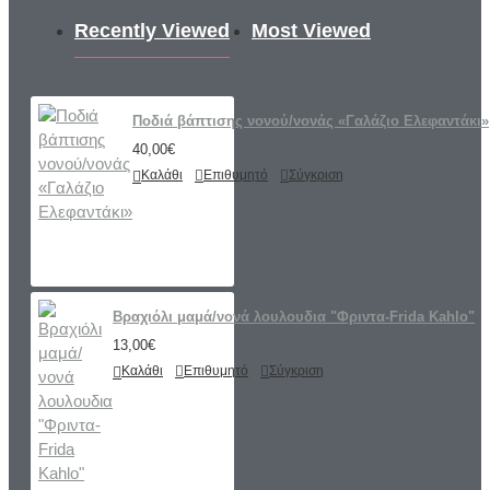
Recently Viewed
Most Viewed
Ποδιά βάπτισης νονού/νονάς «Γαλάζιο Ελεφαντάκι»
40,00€
Καλάθι
Επιθυμητό
Σύγκριση
Βραχιόλι μαμά/νονά λουλουδια "Φριντα-Frida Kahlo"
13,00€
Καλάθι
Επιθυμητό
Σύγκριση