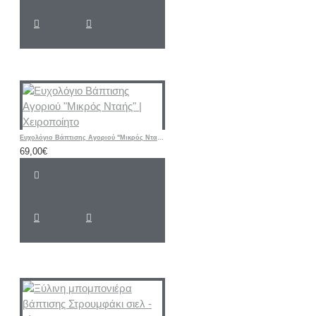
Ευχολόγιο Βάπτισης Αγοριού "Μικρός Νταής" | Χειροποίητο
69,00€