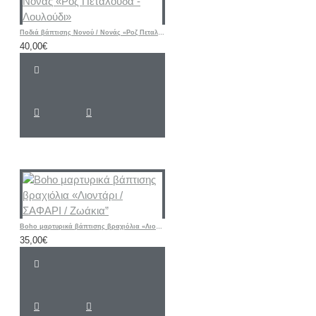
Ποδιά βάπτισης Νονού / Νονάς «Ροζ Πεταλούδα - Λουλούδι»
40,00€
Boho μαρτυρικά βάπτισης βραχιόλια «Λιοντάρι / ΣΑΦΑΡΙ / Ζωάκια”
35,00€