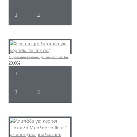
Χειροποίητη λαμπάδα για κορίτσια Τικ Τοκ ροζ
23,00€