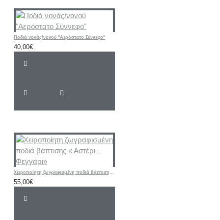
Ποδιά νονάς/νονού "Αερόστατο Σύννεφο"
40,00€
Χειροποίητη ζωγραφισμένη ποδιά βάπτισης « Αστέρι – Φεγγάρι»
55,00€