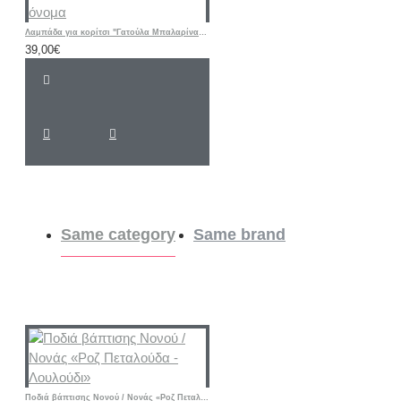
Λαμπάδα για κορίτσι "Γατούλα Μπαλαρίνα floral " με λαστιχάκι μαλλιών και όνομα
39,00€
Same category
Same brand
Ποδιά βάπτισης Νονού / Νονάς «Ροζ Πεταλούδα - Λουλούδι»