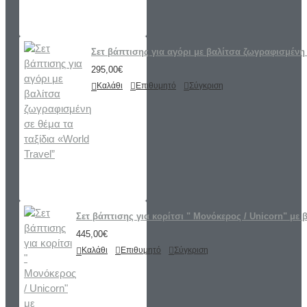
Σετ βάπτισης για αγόρι με βαλίτσα ζωγραφισμένη 
295,00€
Καλάθι
Επιθυμητό
Σύγκριση
Σετ βάπτισης για κορίτσι " Μονόκερος / Unicorn" με 
445,00€
Καλάθι
Επιθυμητό
Σύγκριση