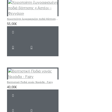
Χειροποίητη ζωγραφισμένη ποδιά βάπτισης « Αστέρι – Φεγγάρι»
55,00€
Βαπτιστική Ποδιά νονάς Νεράιδα - Fairy
40,00€