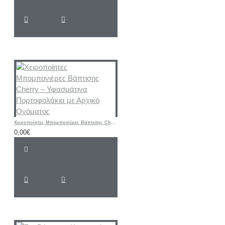
Χειροποίητες Μπομπονιέρες Βάπτισης Cherry – Υφασμάτινα Πορτοφολάκια με Αρχικό Ονόματος
0,00€