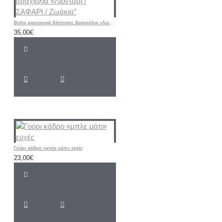
Boho μαρτυρικά βάπτισης βραχιόλια «Λιοντάρι / ΣΑΦΑΡΙ / Ζωάκια”
35,00€
Γούρι κάδρο «μπλε μάτι» ευχές
23,00€