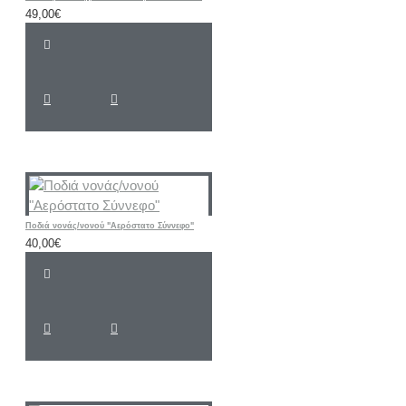
49,00€
Ποδιά νονάς/νονού "Αερόστατο Σύννεφο"
40,00€