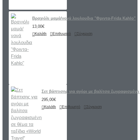
Βραχιόλι μαμά/νονά λουλουδια "Φριντα-Frida Kahlo"
13,00€
Καλάθι
Επιθυμητό
Σύγκριση
Σετ βάπτισης για αγόρι με βαλίτσα ζωγραφισμένη 
295,00€
Καλάθι
Επιθυμητό
Σύγκριση