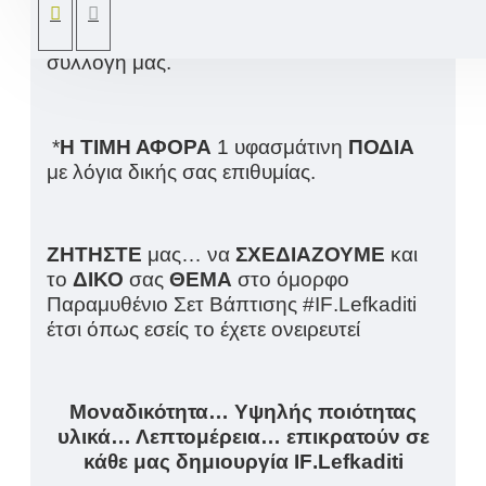
σχεδίασης «Παραμύθι - Μικρός
Πρίγκιπας» μπορείτε να το δείτε στην
συλλογή μας.
*
Η ΤΙΜΗ ΑΦΟΡΑ
1 υφασμάτινη
ΠΟΔΙΑ
με λόγια δικής σας επιθυμίας.
ΖΗΤΗΣΤΕ
μας… να
ΣΧΕΔΙΑΖΟΥΜΕ
και
το
ΔΙΚΟ
σας
ΘΕΜΑ
στο όμορφο
Παραμυθένιο Σετ Βάπτισης #
IF
.
Lefkaditi
έτσι όπως εσείς το έχετε ονειρευτεί
Μοναδικότητα… Υψηλής ποιότητας
υλικά… Λεπτομέρεια… επικρατούν σε
κάθε μας δημιουργία
IF
.
Lefkaditi