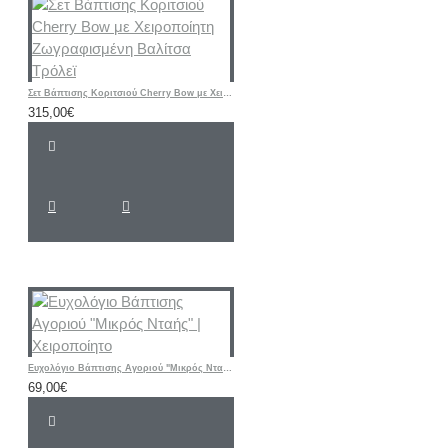
Σετ Βάπτισης Κοριτσιού Cherry Bow με Χειροποίητη Ζωγραφισμένη Βαλίτσα Τρόλεϊ
315,00€
Ευχολόγιο Βάπτισης Αγοριού "Μικρός Νταής" | Χειροποίητο
69,00€