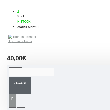
Stock:
IN STOCK
Model:
XPVMPP
Ifigeneia Lefkaditi
40,00€
ΠΕΡΙΓΡΑΦΉ
ΚΑΛΆΘΙ
Χειροποίητη Ποδιά βάπτισης
ζωγραφισμένη στο χέρι βασισμένη σε
ανάλογο Σετ Βάπτισης δικής μας