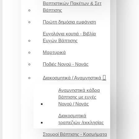
Βαπτιστικών Πακέτων & Σετ
Βάπτισης
Πρώτη δημόσια εμφάνιση
Ευχολόγια κουτιά - Βιβλία
Ευχών Βάπτισης
Μαρτυρικά
Ποδιές Νονού - Νονάς
Διακοσμητικά / Αναμνηστικά
Αναμνηστικά κάδρα
βάπτισης με ευχές
Νονού / Νονάς
Διακοσμητικά
τραπεζιών /εκκλησίας
Σταυροί Βάπτισης - Κοσμήματα