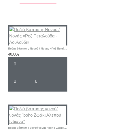
Ποδιά βάπτισης Νονού / Νονάς «Ροζ Πεταλούδα - Λουλούδι»
40,00€
Ποδιά βάπτισης νονού/νονάς "boho Ζωάκι Αλεπού Ινδιάνα"