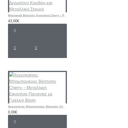
Μαρτυρικά Βάπτισης Κοριτσιού Cherry – Ροζ & Μπεζ Βραχιόλια με Δερμάτινο Κορδόνι και Μεταλλικό Σταυρό
43,00€
Χειροποίητες Μπομπονιέρες Βάπτισης Cherry – Μεταλλική Εικονίτσα Παναγίας με Γυάλινη Βάση
0,00€