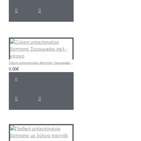
Ξύλινη μπομπονιέρα βάπτισης Στρουμφάκι σιελ - κίτρινο
0,00€