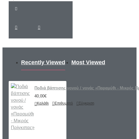
Recently Viewed
Most Viewed
Ποδιά βάπτισης νονού / νονάς «Παραμύθι - Μικρός Π
40,00€
Καλάθι
Επιθυμητό
Σύγκριση