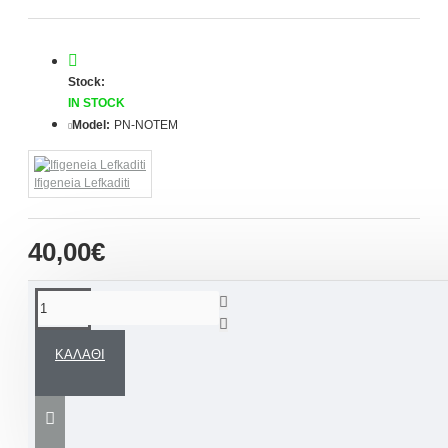
Stock:
IN STOCK
Model:
PN-NOTEM
Ifigeneia Lefkaditi
40,00€
ΠΕΡΙΓΡΑΦΉ
ΚΑΛΆΘΙ
Μια άκρως εντυπωσιακή χειροποίητη
Ποδιά βάπτισης για τον νονό ή την νονά