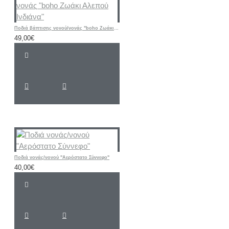
Ποδιά βάπτισης νονού/νονάς "boho Ζωάκι Αλεπού Ινδιάνα"
49,00€
Ποδιά νονάς/νονού "Αερόστατο Σύννεφο"
40,00€