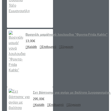
Βραχιόλι μαμά/νονά λουλουδια "Φριντα-Frida Kahlo"
13,00€
Καλάθι
Επιθυμητό
Σύγκριση
Σετ βάπτισης για αγόρι με βαλίτσα ζωγραφισμένη 
295,00€
Καλάθι
Επιθυμητό
Σύγκριση