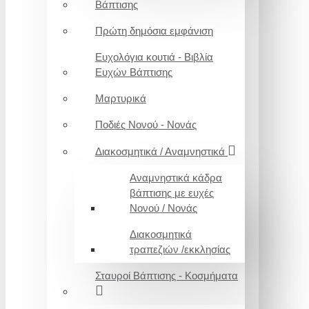
Βάπτισης
Πρώτη δημόσια εμφάνιση
Ευχολόγια κουτιά - Βιβλία
Ευχών Βάπτισης
Μαρτυρικά
Ποδιές Νονού - Νονάς
Διακοσμητικά / Αναμνηστικά
Αναμνηστικά κάδρα
βάπτισης με ευχές
Νονού / Νονάς
Διακοσμητικά
τραπεζιών /εκκλησίας
Σταυροί Βάπτισης - Κοσμήματα