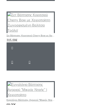
Σετ Βάπτισης Κοριτσιού Cherry Bow με Χειροποίητη Ζωγραφισμένη Βαλίτσα Τρόλεϊ
315,00€
Ευχολόγιο Βάπτισης Αγοριού "Μικρός Νταής" | Χειροποίητο
69,00€