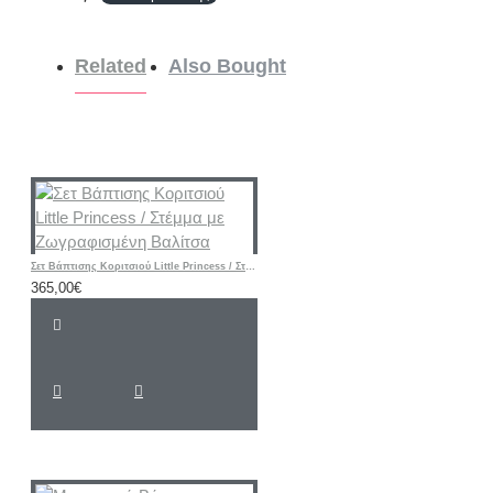
Related
Also Bought
Σετ Βάπτισης Κοριτσιού Little Princess / Στέμμα με Ζωγραφισμένη Βαλίτσα
365,00€