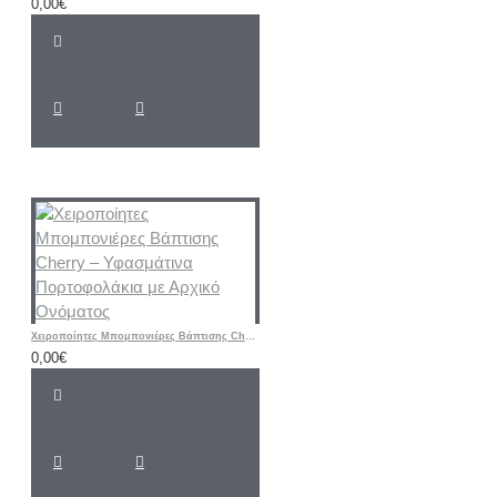
0,00€
Χειροποίητες Μπομπονιέρες Βάπτισης Cherry – Υφασμάτινα Πορτοφολάκια με Αρχικό Ονόματος
0,00€