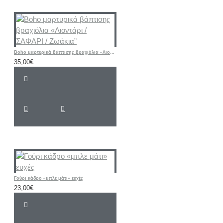
Boho μαρτυρικά βάπτισης βραχιόλια «Λιοντάρι / ΣΑΦΑΡΙ / Ζωάκια”
35,00€
Γούρι κάδρο «μπλε μάτι» ευχές
23,00€