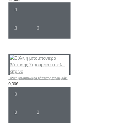
Ξύλινη μπομπονιέρα βάπτισης Στρουμφάκι σιελ - κίτρινο
0,00€