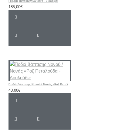
Γκαράζ αυτοκίνητων cars - 3 όροφοι
185,00€
Ποδιά βάπτισης Νονού / Νονάς «Ροζ Πεταλούδα - Λουλούδι»
40,00€