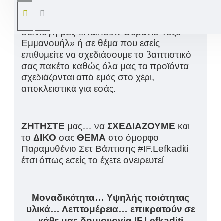
ζωγραφισμένη στο χέρι βασισμένη στο
θέμα του ανάλογου Σετ Βάπτισης από την
συλλογή μας «Rainbow Ουράνιο Τοξο
Εμμανουήλ» ή σε θέμα που εσείς
επιθυμείτε να σχεδιάσουμε το βαπτιστικό
σας πακέτο καθώς όλα μας τα προϊόντα
σχεδιάζονται από εμάς στο χέρι,
αποκλειστικά για εσάς.
ΖΗΤΗΣΤΕ
μας… να
ΣΧΕΔΙΑΖΟΥΜΕ
και
το
ΔΙΚΟ
σας
ΘΕΜΑ
στο όμορφο
Παραμυθένιο Σετ Βάπτισης #IF.Lefkaditi
έτσι όπως εσείς το έχετε ονειρευτεί
Μοναδικότητα… Υψηλής ποιότητας
υλικά… Λεπτομέρεια… επικρατούν σε
κάθε μας δημιουργία IF.Lefkaditi