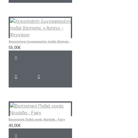
Χειροποίητη ζωγραφισμένη ποδιά βάπτισης « Αστέρι – Φεγγάρι»
55,00€
Βαπτιστική Ποδιά νονάς Νεράιδα - Fairy
40,00€