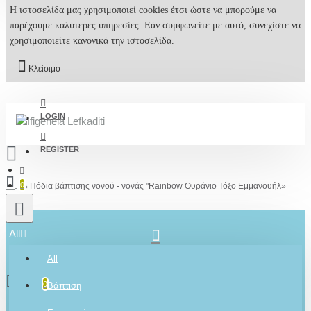
Η ιστοσελίδα μας χρησιμοποιεί cookies έτσι ώστε να μπορούμε να
παρέχουμε καλύτερες υπηρεσίες. Εάν συμφωνείτε με αυτό, συνεχίστε να
χρησιμοποιείτε κανονικά την ιστοσελίδα.
Κλείσιμο
LOGIN
REGISTER
0
Πόδια βάπτισης νονού - νονάς "Rainbow Ουράνιο Τόξο Εμμανουήλ»
All
2610001348
All
0 προϊόν(τα) - 0,00€
0
Βάπτιση
Ρωτήστε μας