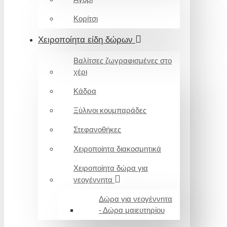
Κορίτσι
Χειροποίητα είδη δώρων
Βαλίτσες ζωγραφισμένες στο
χέρι
Κάδρα
Ξύλινοι κουμπαράδες
Στεφανοθήκες
Χειροποίητα διακοσμητικά
Χειροποίητα δώρα για
νεογέννητα
Δώρα για νεογέννητα
- Δώρα μαιευτηρίου