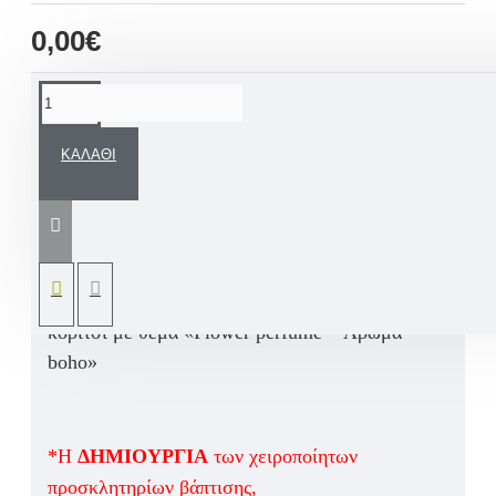
0,00€
ΠΕΡΙΓΡΑΦΉ
ΚΑΛΆΘΙ
Εντυπωσιακό προσκλητήριο βάπτισης για κορίτσι
ξύλινο κάδρο κορνίζα με πλεξιγκλάς κλείσιμο
και χειροποίητες πινελιές μοναδικότητας
σχεδιασμένο αποκλειστικά από εμάς στο χέρι
βάση του ανάλογου πακέτου βάπτισης για
κορίτσι με θέμα «Flower perfume – Άρωμα
boho»
*Η
ΔΗΜΙΟΥΡΓΙΑ
των χειροποίητων
προσκλητηρίων βάπτισης,