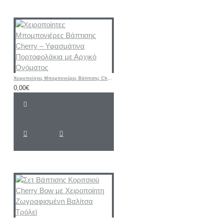
Χειροποίητες Μπομπονιέρες Βάπτισης Cherry – Υφασμάτινα Πορτοφολάκια με Αρχικό Ονόματος
0,00€