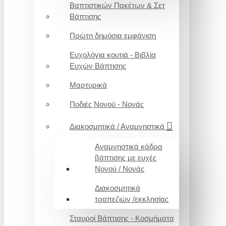
Βαπτιστικών Πακέτων & Σετ
Βάπτισης
Πρώτη δημόσια εμφάνιση
Ευχολόγια κουτιά - Βιβλία
Ευχών Βάπτισης
Μαρτυρικά
Ποδιές Νονού - Νονάς
Διακοσμητικά / Αναμνηστικά
Αναμνηστικά κάδρα
βάπτισης με ευχές
Νονού / Νονάς
Διακοσμητικά
τραπεζιών /εκκλησίας
Σταυροί Βάπτισης - Κοσμήματα