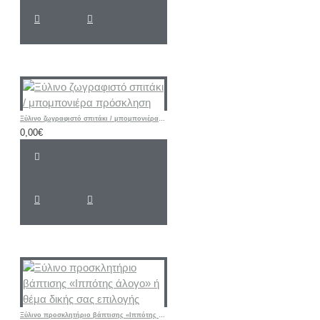
Ξύλινο ζωγραφιστό σπιτάκι / μπομπονιέρα πρόσκληση
0,00€
Ξύλινο προσκλητήριο βάπτισης «Ιππότης άλογο» ή θέμα δικής σας επιλογής