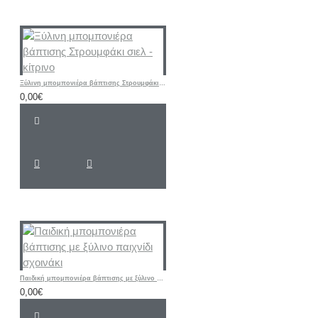
Ξύλινη μπομπονιέρα βάπτισης Στρουμφάκι σιελ - κίτρινο
0,00€
Παιδική μπομπονιέρα βάπτισης με ξύλινο παιχνίδι σχοινάκι
0,00€