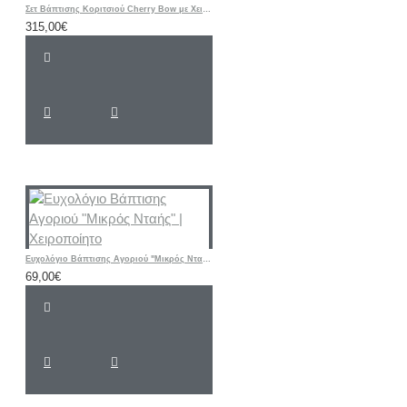
Σετ Βάπτισης Κοριτσιού Cherry Bow με Χειροποίητη Ζωγραφισμένη Βαλίτσα Τρόλεϊ
315,00€
Ευχολόγιο Βάπτισης Αγοριού "Μικρός Νταής" | Χειροποίητο
69,00€