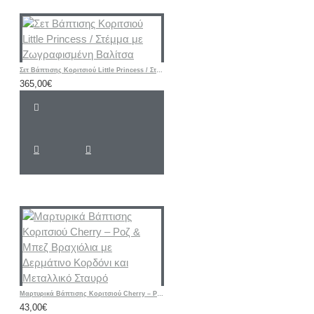
Σετ Βάπτισης Κοριτσιού Little Princess / Στέμμα με Ζωγραφισμένη Βαλίτσα
365,00€
Μαρτυρικά Βάπτισης Κοριτσιού Cherry – Ροζ & Μπεζ Βραχιόλια με Δερμάτινο Κορδόνι και Μεταλλικό Σταυρό
43,00€