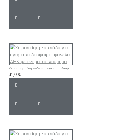
Χειροποίητη λαμπάδα για αγόρια ποδόσφαιρο -φανέλα ΑΕΚ με όνομα και νούμερο
31,00€