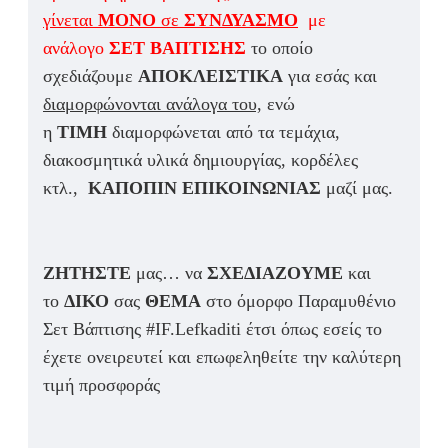
γίνεται
ΜΟΝΟ
σε
ΣΥΝΔΥΑΣΜΟ
με
ανάλογο
ΣΕΤ ΒΑΠΤΙΣΗΣ
το οποίο
σχεδιάζουμε
ΑΠΟΚΛΕΙΣΤΙΚΑ
για εσάς και
διαμορφώνονται ανάλογα του,
ενώ
η
ΤΙΜΗ
διαμορφώνεται από τα τεμάχια,
διακοσμητικά υλικά δημιουργίας, κορδέλες
κτλ.,
ΚΑΠΟΠΙΝ ΕΠΙΚΟΙΝΩΝΙΑΣ
μαζί μας.
ΖΗΤΗΣΤΕ
μας… να
ΣΧΕΔΙΑΖΟΥΜΕ
και
το
ΔΙΚΟ
σας
ΘΕΜΑ
στο όμορφο Παραμυθένιο
Σετ Βάπτισης #IF.Lefkaditi έτσι όπως εσείς το
έχετε ονειρευτεί και επωφεληθείτε την καλύτερη
τιμή προσφοράς