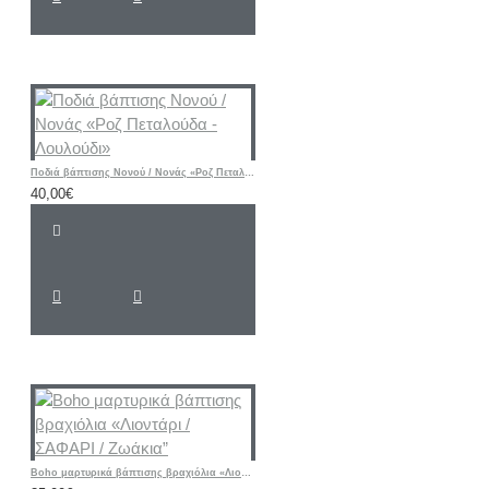
Ποδιά βάπτισης Νονού / Νονάς «Ροζ Πεταλούδα - Λουλούδι»
40,00€
Boho μαρτυρικά βάπτισης βραχιόλια «Λιοντάρι / ΣΑΦΑΡΙ / Ζωάκια”