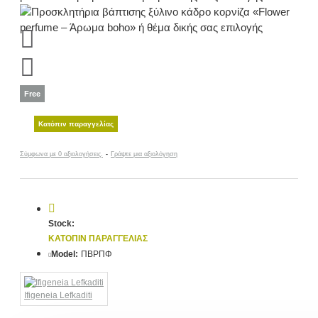
Free
Κατόπιν παραγγελίας
Σύμφωνα με 0 αξιολογήσεις.
-
Γράψτε μια αξιολόγηση
Stock:
ΚΑΤΌΠΙΝ ΠΑΡΑΓΓΕΛΊΑΣ
Model:
ΠΒΡΠΦ
Ifigeneia Lefkaditi