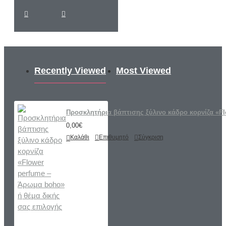
Recently Viewed
Most Viewed
Προσκλητήρια βάπτισης ξύλινο κάδρο κορνίζα «Fl
0,00€
Καλάθι
Επιθυμητό
Σύγκριση