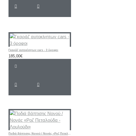
Γκαράζ αυτοκίνητων cars - 3 όροφοι
185,00€
Ποδιά βάπτισης Νονού / Νονάς «Ροζ Πεταλούδα - Λουλούδι»