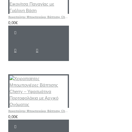
Χειροποίητες Μπομπονιέρες Βάπτισης Cherry – Μεταλλική Εικονίτσα Παναγίας με Γυάλινη Βάση
0,00€
Χειροποίητες Μπομπονιέρες Βάπτισης Cherry – Υφασμάτινα Πορτοφολάκια με Αρχικό Ονόματος
0,00€