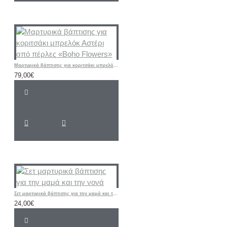
Μαρτυρικά βάπτισης για κοριτσάκι μπρελόκ Αστέρι από πέρλες «Boho Flowers»
79,00€
Σετ μαρτυρικά βάπτισης για την μαμά και την νονά
24,00€