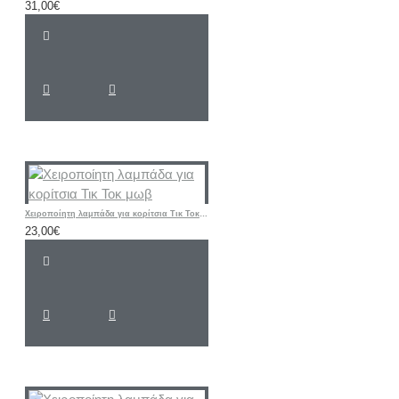
31,00€
Χειροποίητη λαμπάδα για κορίτσια Τικ Τοκ μωβ
23,00€