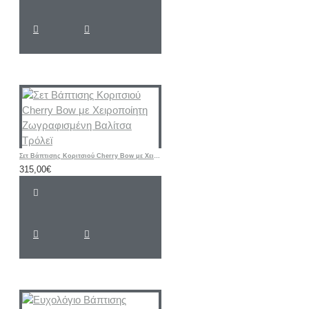
Σετ Βάπτισης Κοριτσιού Cherry Bow με Χειροποίητη Ζωγραφισμένη Βαλίτσα Τρόλεϊ
315,00€