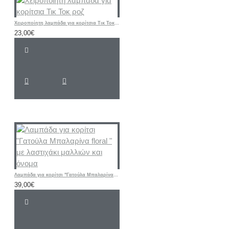
Χειροποίητη λαμπάδα για κορίτσια Τικ Τοκ ροζ
23,00€
Λαμπάδα για κορίτσι "Γατούλα Μπαλαρίνα floral " με λαστιχάκι μαλλιών και όνομα
39,00€