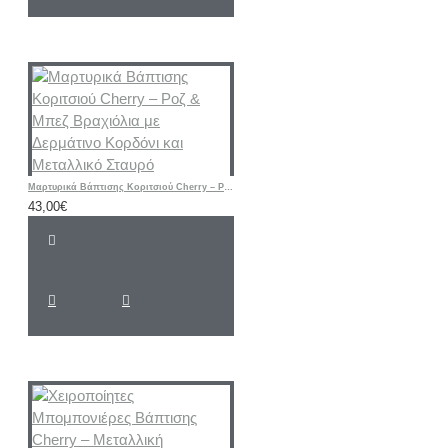
Μαρτυρικά Βάπτισης Κοριτσιού Cherry – Ροζ & Μπεζ Βραχιόλια με Δερμάτινο Κορδόνι και Μεταλλικό Σταυρό
43,00€