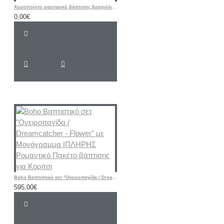
Χειροποίητο μαρτυρικό βάπτισης βραχιόλι ΣΤΡΟΥΜΦΑΚΙ
0,00€
Boho Βαπτιστικό σετ "Ονειροπαγίδα / Dreamcatcher - Flower" με Μονόγραμμα |ΠΛΗΡΗΣ Ρομαντικό Πακέτο βάπτισης για Κορίτσι
595,00€