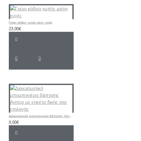
Γούρι κάδρο «μπλε μάτι» ευχές
23,00€
Διακοσμητική μπομπονιέρα βάπτισης Αστέρι με ετικέτα δικής σας επιλογής
0,00€