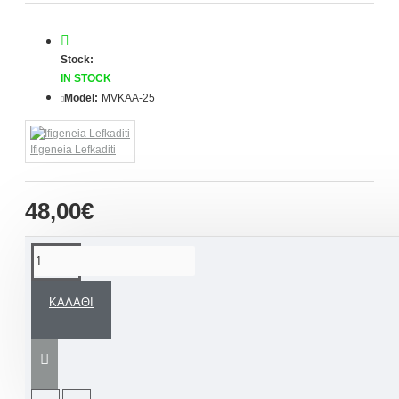
Stock:
IN STOCK
Model:
MVKAA-25
Ifigeneia Lefkaditi
48,00€
ΠΕΡΙΓΡΑΦΉ
ΚΑΛΆΘΙ
Ρομαντικά και εντυπωσιακά μαρτυρικά βάπτισης
μεταλλικές παραμάνες με διάφανο σταυρό,
φουντάκι και πέρλα χάντρα "Άμαξα Κολοκύθα
Flower"
σχεδιασμένα με ανάλογα υλικά του