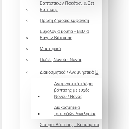
Βαπτιστικών Πακέτων & Σετ
Βάπτισης
Πρώτη δημόσια εμφάνιση
Ευχολόγια κουτιά - Βιβλία
Ευχών Βάπτισης
Μαρτυρικά
Ποδιές Νονού - Νονάς
Διακοσμητικά / Αναμνηστικά
Αναμνηστικά κάδρα
βάπτισης με ευχές
Νονού / Νονάς
Διακοσμητικά
τραπεζιών /εκκλησίας
Σταυροί Βάπτισης - Κοσμήματα