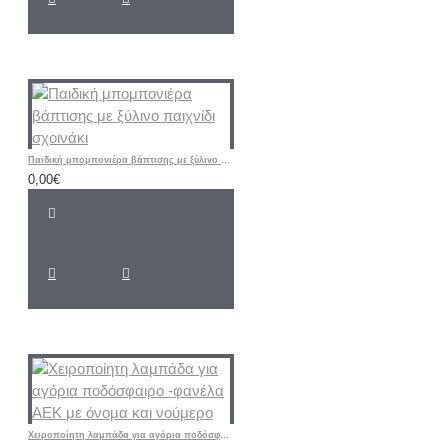
Παιδική μπομπονιέρα βάπτισης με ξύλινο παιχνίδι σχοινάκι
0,00€
Χειροποίητη λαμπάδα για αγόρια ποδόσφαιρο -φανέλα ΑΕΚ με όνομα και νούμερο