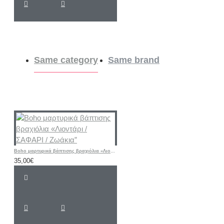
Same category
Same brand
Boho μαρτυρικά βάπτισης βραχιόλια «Λιοντάρι / ΣΑΦΑΡΙ / Ζωάκια”
35,00€