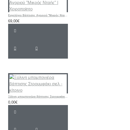
Ευχολόγιο Βάπτισης Αγοριού "Μικρός Νταής" | Χειροποίητο
69,00€
Ξύλινη μπομπονιέρα βάπτισης Στρουμφάκι σιελ - κίτρινο
0,00€