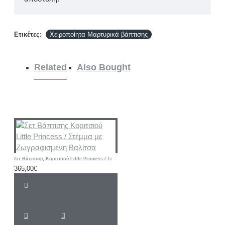
Ετικέτες:
Χειροποίητα Μαρτυρικά βάπτισης
Related
Also Bought
Σετ Βάπτισης Κοριτσιού Little Princess / Στέμμα με Ζωγραφισμένη Βαλίτσα
365,00€