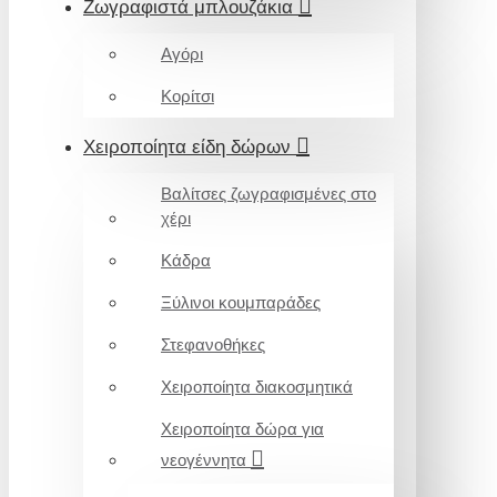
Ζωγραφιστά μπλουζάκια
Αγόρι
Κορίτσι
Χειροποίητα είδη δώρων
Βαλίτσες ζωγραφισμένες στο
χέρι
Κάδρα
Ξύλινοι κουμπαράδες
Στεφανοθήκες
Χειροποίητα διακοσμητικά
Χειροποίητα δώρα για
νεογέννητα