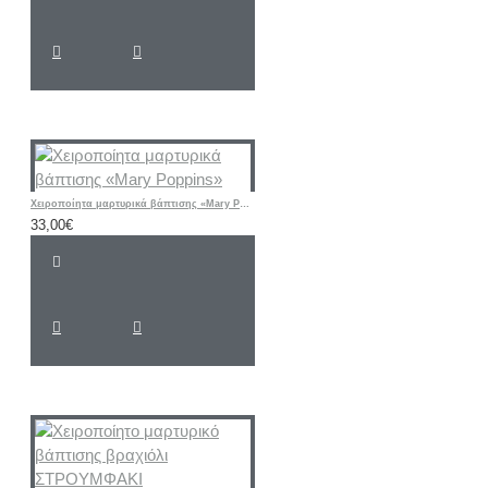
Χειροποίητα μαρτυρικά βάπτισης «Mary Poppins»
33,00€