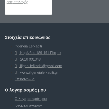
Στοιχεία επικοινωνίας
Ifigeneia Lefkaditi
Κορίνθου 189-191 Πάτρα
2610 001348
ifigeni.lefkaditi@gmail.com
www.ifigeneialefkaditi.gr
Επικοινωνία
Ο λογαριασμός μου
Ο λογαριασμός μου
Ιστορικό αγορών