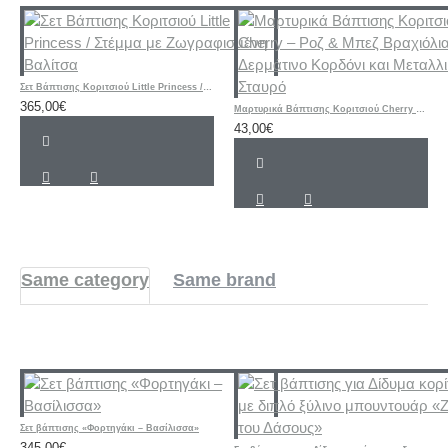
Σετ Βάπτισης Κοριτσιού Little Princess / Στέμμα με Ζωγραφισμένη Βαλίτσα
365,00€
Μαρτυρικά Βάπτισης Κοριτσιού Cherry – Ροζ & Μπεζ Βραχιόλια με Δερμάτινο Κορδόνι και Μεταλλικό Σταυρό
43,00€
Same category
Same brand
Σετ βάπτισης «Φορτηγάκι – Βασίλισσα»
345,00€