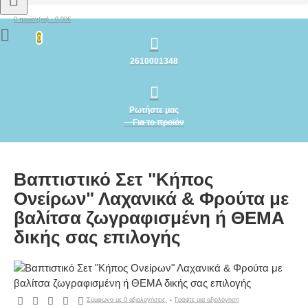
0 προϊόν(τα) - 0,00€
0
2610001348
Ρωτήστε μας
Για το προϊόν
Βαπτιστικό Σετ "Κήπος
Ονείρων" Λαχανικά & Φρούτα με
βαλίτσα ζωγραφισμένη ή ΘΕΜΑ
δικής σας επιλογής
Σύμφωνα με 0 αξιολογήσεις.
-
Γράψτε μια αξιολόγηση