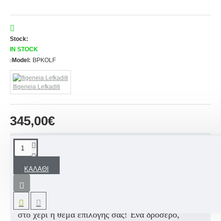
Stock:
IN STOCK
Model:
BPKOLF
Ifigeneia Lefkaditi
345,00€
ΠΕΡΙΓΡΑΦΉ
ΚΑΛΆΘΙ
Βαπτιστικό σετ με άρωμα καλοκαιρινού Κήπου,
εμπνευσμένο από φρούτα, λαχανικά και το αρχικό
γράμμα του ονόματος, με βαλίτσα ζωγραφισμένη
στο χέρι ή θέμα επιλογής σας! Ένα δροσερό,