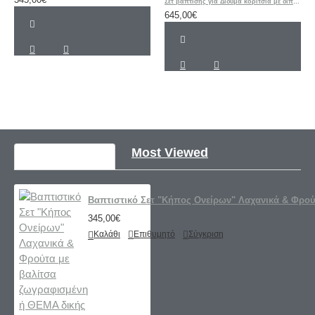
Σετ βάπτισης για Δίδυμα κορίτσια με διπλό ξύλινο μπουντουάρ «Ζώα του Δάσους»
645,00€
Recently Viewed
Most Viewed
Βαπτιστικό Σετ "Κήπος Ονείρων" Λαχανικά & Φρού
345,00€
Καλάθι
Επιθυμητό
Σύγκριση