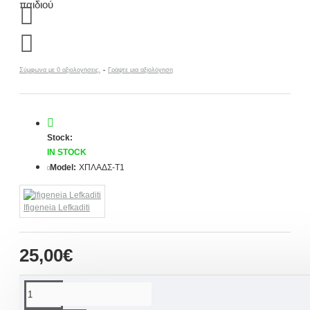
Σύμφωνα με 0 αξιολογήσεις.
-
Γράψτε μια αξιολόγηση
Stock:
IN STOCK
Model:
ΧΠΛΑΔΣ-Τ1
Ifigeneia Lefkaditi
25,00€
ΠΕΡΙΓΡΑΦΉ