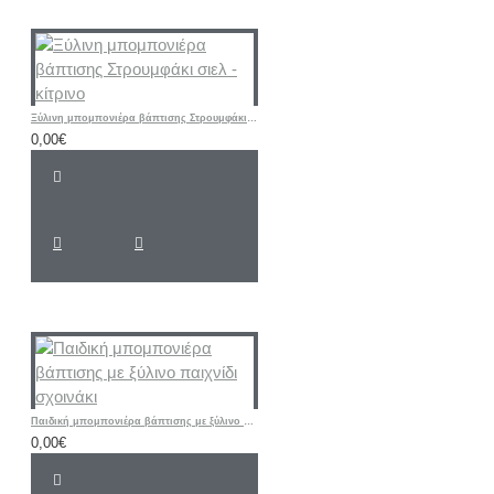
Ξύλινη μπομπονιέρα βάπτισης Στρουμφάκι σιελ - κίτρινο
0,00€
Παιδική μπομπονιέρα βάπτισης με ξύλινο παιχνίδι σχοινάκι
0,00€