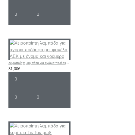
Χειροποίητη λαμπάδα για αγόρια ποδόσφαιρο -φανέλα ΑΕΚ με όνομα και νούμερο
31,00€