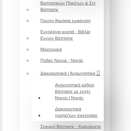
Βαπτιστικών Πακέτων & Σετ
Βάπτισης
Πρώτη δημόσια εμφάνιση
Ευχολόγια κουτιά - Βιβλία
Ευχών Βάπτισης
Μαρτυρικά
Ποδιές Νονού - Νονάς
Διακοσμητικά / Αναμνηστικά
Αναμνηστικά κάδρα
βάπτισης με ευχές
Νονού / Νονάς
Διακοσμητικά
τραπεζιών /εκκλησίας
Σταυροί Βάπτισης - Κοσμήματα