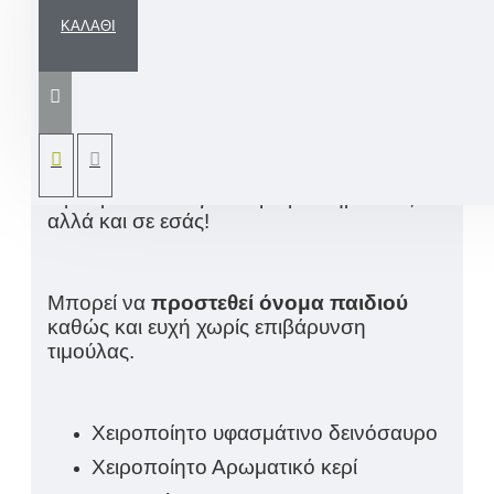
ΚΑΛΆΘΙ
Πασχαλινή λαμπάδα για αγόρι
με το
ιδιαίτερο ΜΟΝΑΔΙΚΟ χειροποίητο
υφασμάτινο
δεινόσαυρο
. Ένα παιχνίδι
χειροποίητο από άριστης ποιότητας
βαμβακερά υφάσματα και πολύ
λεπτομέρεια … θα γίνει το πιο καλό
«φιλαράκι» στα γλυκά βαφτιστήρια σας
αλλά και σε εσάς!
Μπορεί να
προστεθεί όνομα παιδιού
καθώς και ευχή χωρίς επιβάρυνση
τιμούλας.
Χειροποίητο υφασμάτινο δεινόσαυρο
Χειροποίητο Αρωματικό κερί