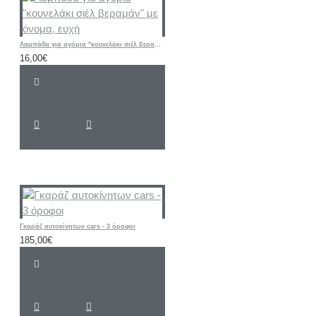
Λαμπάδα για αγόρια "κουνελάκι σιέλ βεραμάν" με όνομα, ευχή
16,00€
Γκαράζ αυτοκίνητων cars - 3 όροφοι
185,00€