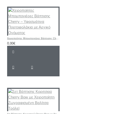
Χειροποίητες Μπομπονιέρες Βάπτισης Cherry – Υφασμάτινα Πορτοφολάκια με Αρχικό Ονόματος
0,00€