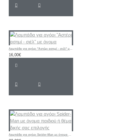
Λαμπάδα για αγόρι "Αστέρι ασημί - σιέλ" με όνομα
16,00€
Λαμπάδα για αγόρι Spider-Man με όνομα παιδιού ή θέμα δικής σας επιλογής