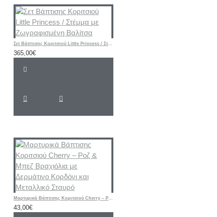
Σετ Βάπτισης Κοριτσιού Little Princess / Στέμμα με Ζωγραφισμένη Βαλίτσα
365,00€
Μαρτυρικά Βάπτισης Κοριτσιού Cherry – Ροζ & Μπεζ Βραχιόλια με Δερμάτινο Κορδόνι και Μεταλλικό Σταυρό
43,00€