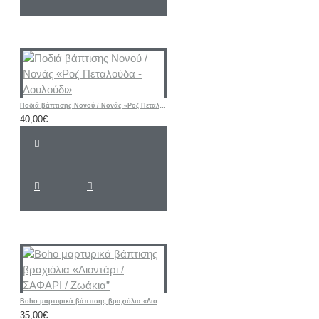
Ποδιά βάπτισης Νονού / Νονάς «Ροζ Πεταλούδα - Λουλούδι»
40,00€
Boho μαρτυρικά βάπτισης βραχιόλια «Λιοντάρι / ΣΑΦΑΡΙ / Ζωάκια”
35,00€