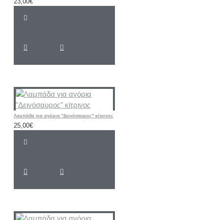
23,00€
Λαμπάδα για αγόρια "Δεινόσαυρος" κίτρινος
25,00€