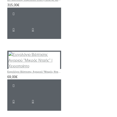
Σετ Βάπτισης Κοριτσιού Cherry Bow με Χειροποίητη Ζωγραφισμένη Βαλίτσα Τρόλεϊ
315,00€
Ευχολόγιο Βάπτισης Αγοριού "Μικρός Νταής" | Χειροποίητο
69,00€