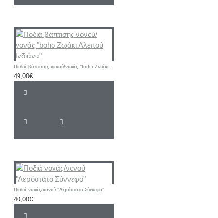
Ποδιά βάπτισης νονού/νονάς "boho Ζωάκι Αλεπού Ινδιάνα"
49,00€
Ποδιά νονάς/νονού "Αερόστατο Σύννεφο"
40,00€