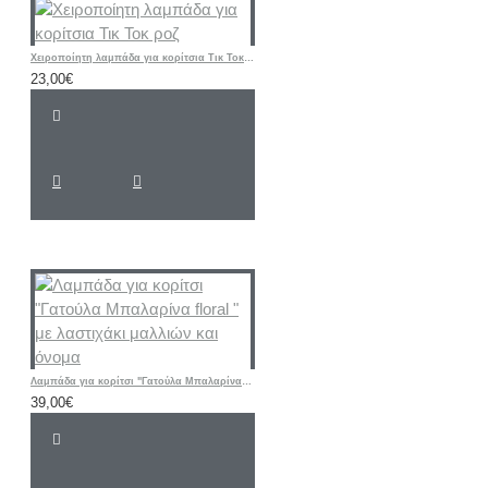
Χειροποίητη λαμπάδα για κορίτσια Τικ Τοκ ροζ
23,00€
Λαμπάδα για κορίτσι "Γατούλα Μπαλαρίνα floral " με λαστιχάκι μαλλιών και όνομα
39,00€