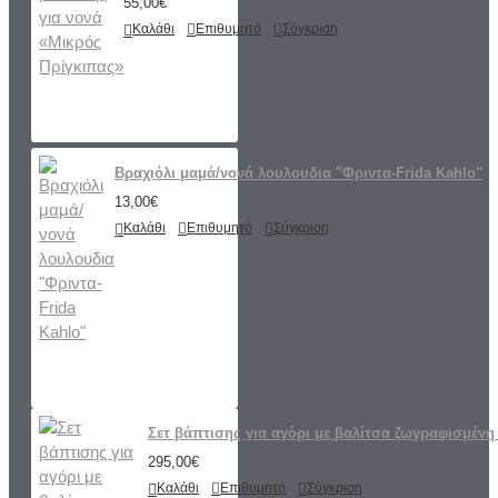
55,00€
Καλάθι
Επιθυμητό
Σύγκριση
Βραχιόλι μαμά/νονά λουλουδια "Φριντα-Frida Kahlo"
13,00€
Καλάθι
Επιθυμητό
Σύγκριση
Σετ βάπτισης για αγόρι με βαλίτσα ζωγραφισμένη 
295,00€
Καλάθι
Επιθυμητό
Σύγκριση