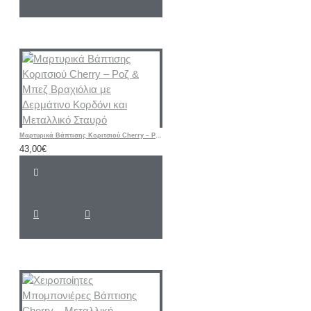
Μαρτυρικά Βάπτισης Κοριτσιού Cherry – Ροζ & Μπεζ Βραχιόλια με Δερμάτινο Κορδόνι και Μεταλλικό Σταυρό
43,00€