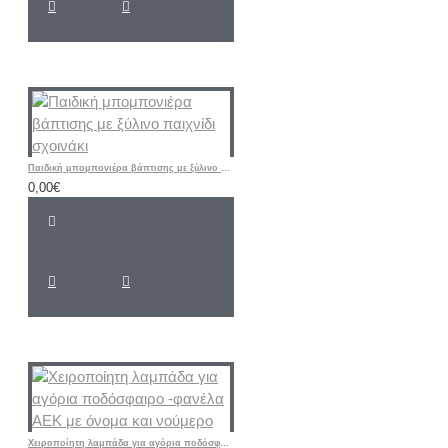
Παιδική μπομπονιέρα βάπτισης με ξύλινο παιχνίδι σχοινάκι
0,00€
Χειροποίητη λαμπάδα για αγόρια ποδόσφαιρο -φανέλα ΑΕΚ με όνομα και νούμερο