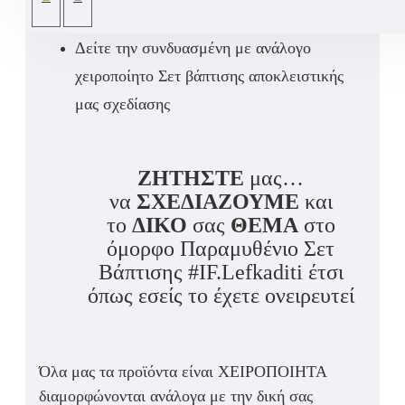
την υπογραφή μας 'IF.l"!
Δείτε την συνδυασμένη με ανάλογο
χειροποίητο Σετ βάπτισης αποκλειστικής
μας σχεδίασης
ΖΗΤΗΣΤΕ
μας…
να
ΣΧΕΔΙΑΖΟΥΜΕ
και
το
ΔΙΚΟ
σας
ΘΕΜΑ
στο
όμορφο Παραμυθένιο Σετ
Βάπτισης #IF.Lefkaditi έτσι
όπως εσείς το έχετε ονειρευτεί
Όλα μας τα προϊόντα είναι ΧΕΙΡΟΠΟΙΗΤΑ
διαμορφώνονται ανάλογα με την δική σας