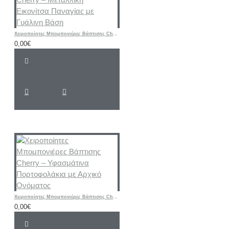
Χειροποίητες Μπομπονιέρες Βάπτισης Cherry – Μεταλλική Εικονίτσα Παναγίας με Γυάλινη Βάση
0,00€
Χειροποίητες Μπομπονιέρες Βάπτισης Cherry – Υφασμάτινα Πορτοφολάκια με Αρχικό Ονόματος
0,00€