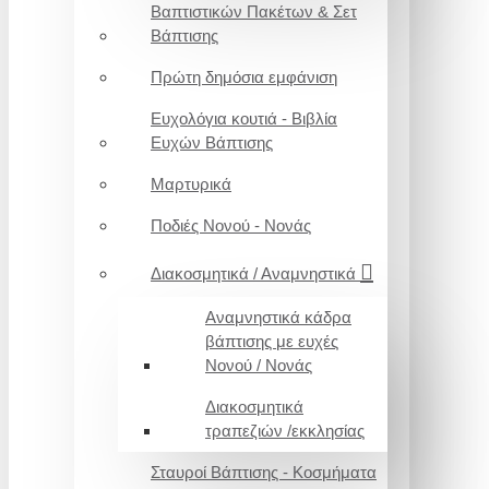
Βαπτιστικών Πακέτων & Σετ
Βάπτισης
Πρώτη δημόσια εμφάνιση
Ευχολόγια κουτιά - Βιβλία
Ευχών Βάπτισης
Μαρτυρικά
Ποδιές Νονού - Νονάς
Διακοσμητικά / Αναμνηστικά
Αναμνηστικά κάδρα
βάπτισης με ευχές
Νονού / Νονάς
Διακοσμητικά
τραπεζιών /εκκλησίας
Σταυροί Βάπτισης - Κοσμήματα