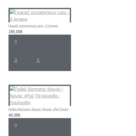
Γκαράζ αυτοκίνητων cars - 3 όροφοι
185,00€
Ποδιά βάπτισης Νονού / Νονάς «Ροζ Πεταλούδα - Λουλούδι»
40,00€