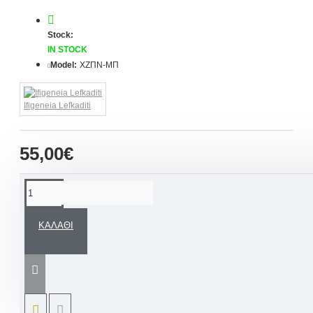
Stock:
IN STOCK
Model:
ΧΖΠΝ-ΜΠ
Ifigeneia Lefkaditi
55,00€
ΠΕΡΙΓΡΑΦΉ
ΚΑΛΆΘΙ
Χειροποίητη ποδιά βάπτισης για την νονά, τον
νονό με θέμα τον μικρό πρίγκιπα, από 100%
βαμβακερά υφάσματα, ζωγραφισμένη και
σχεδιασμένη εξ ολοκλήρου στο χέρι πάντα με