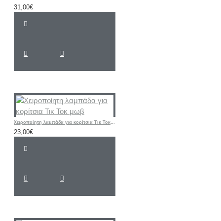
31,00€
Χειροποίητη λαμπάδα για κορίτσια Τικ Τοκ μωβ
23,00€