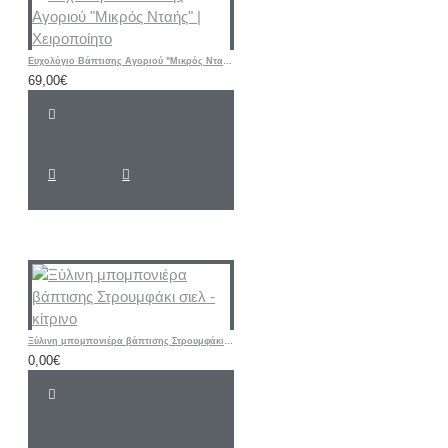
Ευχολόγιο Βάπτισης Αγοριού "Μικρός Νταής" | Χειροποίητο
69,00€
Ξύλινη μπομπονιέρα βάπτισης Στρουμφάκι σιελ - κίτρινο
0,00€