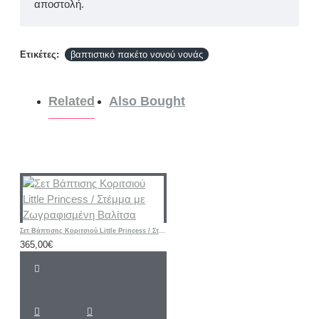
αποστολή.
Ετικέτες:
βαπτιστικό πακέτο νονού νονάς
Related
Also Bought
Σετ Βάπτισης Κοριτσιού Little Princess / Στέμμα με Ζωγραφισμένη Βαλίτσα
365,00€