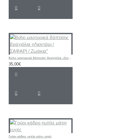
Boho μαρτυρικά βάπτισης βραχιόλια «Λιοντάρι / ΣΑΦΑΡΙ / Ζωάκια”
35,00€
Γούρι κάδρο «μπλε μάτι» ευχές