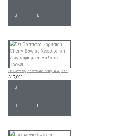
Σετ Βάπτισης Κοριτσιού Cherry Bow με Χειροποίητη Ζωγραφισμένη Βαλίτσα Τρόλεϊ
315,00€