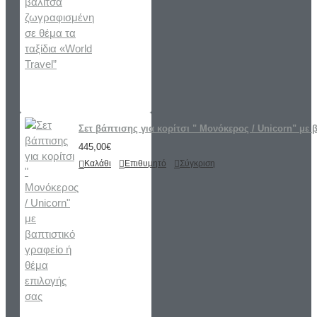
Σετ βάπτισης για κορίτσι " Μονόκερος / Unicorn" με 
445,00€
Καλάθι
Επιθυμητό
Σύγκριση