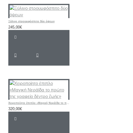
Ξύλινο στρουμφόσπιτο δύο όψεων
245,00€
Χειροποίητο έπιπλο «Μαγική Νεράϊδα το πρώτο της γραφείο δέντρο ζωής»
320,00€