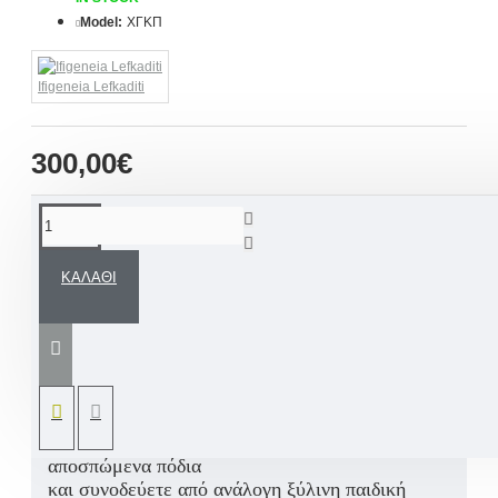
Model:
ΧΓΚΠ
Ifigeneia Lefkaditi
300,00€
ΠΕΡΙΓΡΑΦΉ
ΚΑΛΆΘΙ
Χειροποίητο
παιδικό
γραφείο, «το πρώτο του
γραφείο» ζωγραφισμένο και σχεδιασμένο εξ
ολοκλήρου στο χέρι με θέμα το ποδόσφαιρο.
«Το
πρώτο του γραφείο»
σε ΑΠΟΚΛΕΙΣΤΙΚΟ μας
ΣΧΕΔΙΑΣΜΟ
με
χειροποίητη
ζωγραφική
θέματος
και όνομα παιδιού. Διαθέτει
μεγάλο εσωτερικό αποθηκευτικό χώρο,
αποσπώμενα πόδια
και
συνοδεύετε
από
ανάλογη
ξύλινη
παιδική