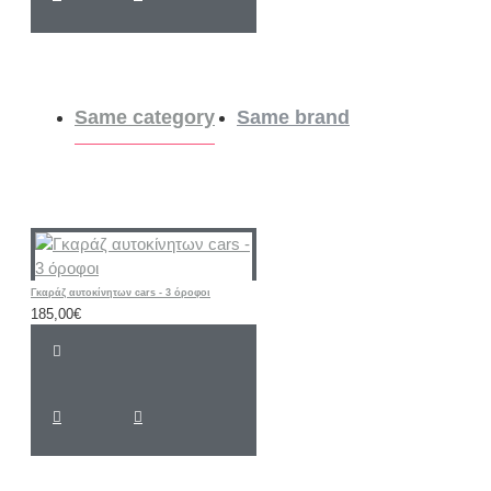
Same category
Same brand
Γκαράζ αυτοκίνητων cars - 3 όροφοι
185,00€