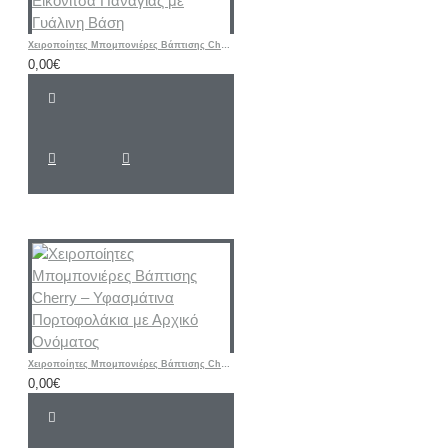
Χειροποίητες Μπομπονιέρες Βάπτισης Cherry – Μεταλλική Εικονίτσα Παναγίας με Γυάλινη Βάση
0,00€
Χειροποίητες Μπομπονιέρες Βάπτισης Cherry – Υφασμάτινα Πορτοφολάκια με Αρχικό Ονόματος
0,00€