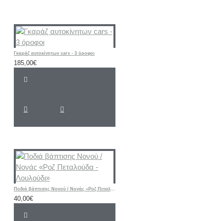
Γκαράζ αυτοκίνητων cars - 3 όροφοι
185,00€
Ποδιά βάπτισης Νονού / Νονάς «Ροζ Πεταλούδα - Λουλούδι»
40,00€