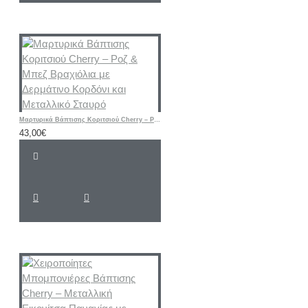
Μαρτυρικά Βάπτισης Κοριτσιού Cherry – Ροζ & Μπεζ Βραχιόλια με Δερμάτινο Κορδόνι και Μεταλλικό Σταυρό
43,00€