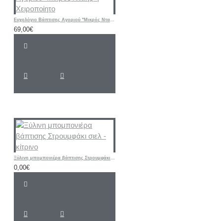
Ευχολόγιο Βάπτισης Αγοριού "Μικρός Νταής" | Χειροποίητο
69,00€
Ξύλινη μπομπονιέρα βάπτισης Στρουμφάκι σιελ - κίτρινο
0,00€