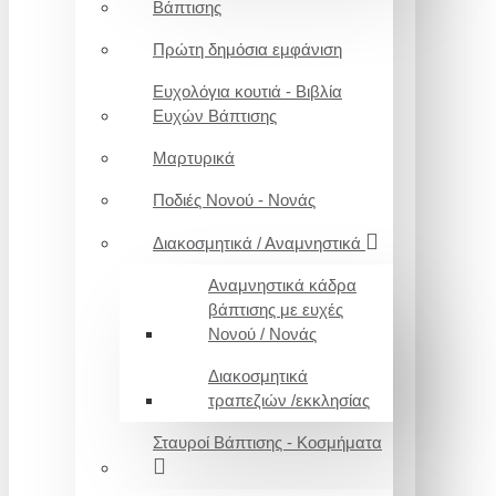
Βάπτισης
Πρώτη δημόσια εμφάνιση
Ευχολόγια κουτιά - Βιβλία
Ευχών Βάπτισης
Μαρτυρικά
Ποδιές Νονού - Νονάς
Διακοσμητικά / Αναμνηστικά
Αναμνηστικά κάδρα
βάπτισης με ευχές
Νονού / Νονάς
Διακοσμητικά
τραπεζιών /εκκλησίας
Σταυροί Βάπτισης - Κοσμήματα