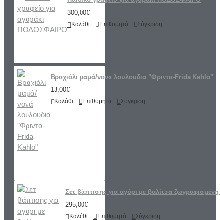
300,00€
Καλάθι
Επιθυμητό
Σύγκριση
Βραχιόλι μαμά/νονά λουλουδια "Φριντα-Frida Kahlo"
13,00€
Καλάθι
Επιθυμητό
Σύγκριση
Σετ βάπτισης για αγόρι με βαλίτσα ζωγραφισμένη 
295,00€
Καλάθι
Επιθυμητό
Σύγκριση