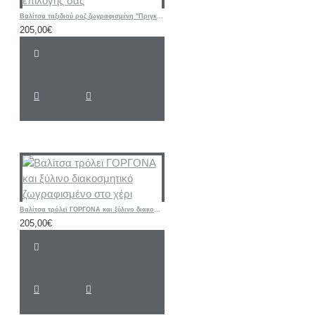
Βαλίτσα ταξιδιού ροζ ζωγραφισμένη "Πριγκίπισσα Τζασμίν – Aladdin" ή θέμα επιλογής σας
205,00€
Βαλίτσα τρόλεϊ ΓΟΡΓΟΝΑ και ξύλινο διακοσμητικό ζωγραφισμένο στο χέρι
205,00€