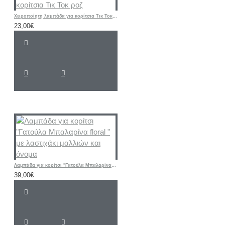
Χειροποίητη λαμπάδα για κορίτσια Τικ Τοκ ροζ
23,00€
Λαμπάδα για κορίτσι "Γατούλα Μπαλαρίνα floral " με λαστιχάκι μαλλιών και όνομα
39,00€