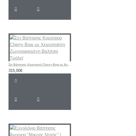
Σετ Βάπτισης Κοριτσιού Cherry Bow με Χειροποίητη Ζωγραφισμένη Βαλίτσα Τρόλεϊ
315,00€