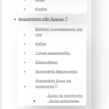
Κορίτσι
Χειροποίητα είδη δώρων
Βαλίτσες ζωγραφισμένες στο
χέρι
Κάδρα
Ξύλινοι κουμπαράδες
Στεφανοθήκες
Χειροποίητα διακοσμητικά
Χειροποίητα δώρα για
νεογέννητα
Δώρα για νεογέννητα
- Δώρα μαιευτηρίου