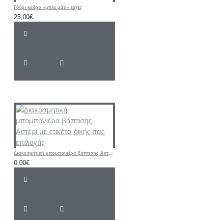
Γούρι κάδρο «μπλε μάτι» ευχές
23,00€
Διακοσμητική μπομπονιέρα βάπτισης Αστέρι με ετικέτα δικής σας επιλογής
0,00€