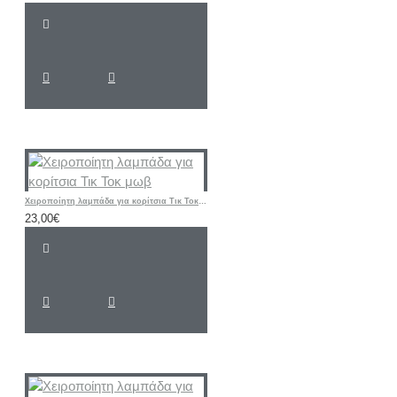
Χειροποίητη λαμπάδα για κορίτσια Τικ Τοκ μωβ
23,00€