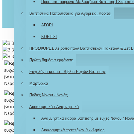
Προσωποποιημένα Μπλουζάκια Βάπτισης | Χειροποί
Βαπτιστικά Παπουτσάκια για Αγόρι και Κορίτσι
ΑΓΟΡΙ
ΚΟΡΙΤΣΙ
ΠΡΟΣΦΟΡΕΣ Χειροποίητων Βαπτιστικών Πακέτων & Σετ Β
Πρώτη δημόσια εμφάνιση
Ευχολόγια κουτιά - Βιβλία Ευχών Βάπτισης
Μαρτυρικά
Ποδιές Νονού - Νονάς
Διακοσμητικά / Αναμνηστικά
Αναμνηστικά κάδρα βάπτισης με ευχές Νονού / Νον
Διακοσμητικά τραπεζιών /εκκλησίας