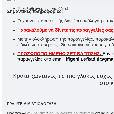
Το καλάθι αγορών είναι άδειο!
Σημαντικές πληροφορίες:
Ο χρόνος παρασκευής διαφέρει ανάλογα με τον
Παρακαλούμε να δίνετε τις παραγγελίες σας
Με την ολοκλήρωση της παραγγελίας, παρακαλού
ειδικές λεπτομέρειες. Θα επικοινωνήσουμε για δι
ΠΡΟΣΩΠΟΠΟΙΗΜΕΝΟ ΣΕΤ ΒΑΠΤΙΣΗΣ:
Εάν έ
παραγγελίας στο email:
ifigeni.Lefkaditi@gma
Κράτα ζωντανές τις πιο γλυκές ευχές
στο κ
ΓΡΆΨΤΕ ΜΙΑ ΑΞΙΟΛΌΓΗΣΗ
Παρακαλώ
συνδεθείτε
ή
δημιουργήστε λογαριασμό
για να αξι