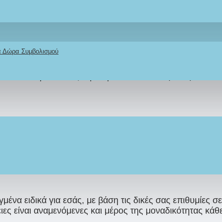
 ζωγραφικής με ανάγλυφες λεπτομέρειες που σίγουρα θα ενθ
υμε το βαπτιστικό πακέτο των ονείρων
κά Δώρα Συμβολισμού
ιγμή για κάθε οικογένεια. Είμαστε εδώ για να δημιουργ
τικά στον γλυκό σας θησαυρό και συνδυασμένο με ανά
Η ΚΟΥΠΟΝΙΟΥ: LEF15
συνδυασμό
με χειροποίητο
Βαπτιστικό Σετ
πακέτο νονού
ύμφωνα με το θέμα και το στυλ που έχετε ονειρευτεί.
γμένα ειδικά για εσάς, με βάση τις δικές σας επιθυμίες σ
ιες είναι αναμενόμενες και μέρος της μοναδικότητας κάθ