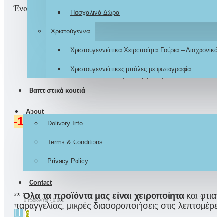
Ένας συνδυασμός εκτύπωσης σε ύφασμα και χειροποίητης
Πασχαλινά Δώρα
Χριστούγεννα
Σχεδιάζο
Χριστουγεννιάτικα Χειροποίητα Γούρια – Διαχρονι
Η βάπτιση είναι μια μοναδική και αξέχαστη στ
Χριστουγεννιάτικες μπάλες με φωτογραφία
προσαρμοσμένο αποκλεισ
Βαπτιστικά κουτιά
About
-15% ΕΚΠΤΩΣΗ
στην τιμή με ΧΡΗΣ
Delivery Info
*Το κουπόνι έκπτωσης ισχύει
για την αγορά
σε 
Terms & Conditions
σ
Privacy Policy
Contact
**
Όλα τα προϊόντα μας είναι χειροποίητα
και φτια
0 προϊόν(τα) - 0,00€
παραγγελίας, μικρές διαφοροποιήσεις στις λεπτομέρε
0