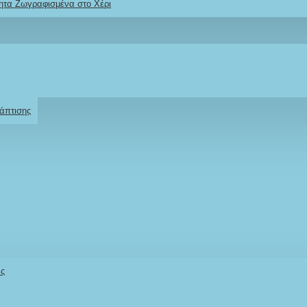
ητα Ζωγραφισμένα στο Χέρι
Ρωτήστε μας
Για το προϊόν
άπτισης
άς