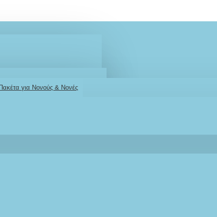
 Πακέτα για Νονούς & Νονές
2610001348