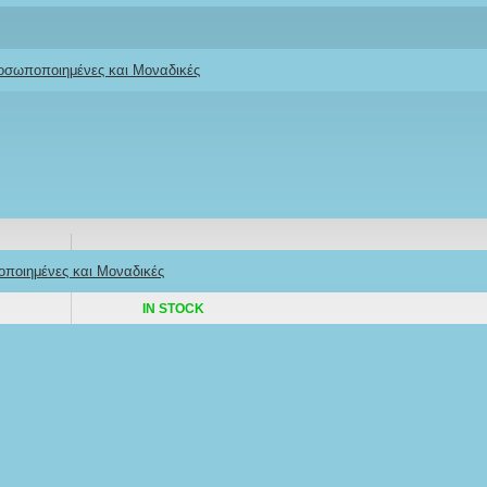
ροσωποποιημένες και Μοναδικές
οποιημένες και Μοναδικές
Stock:
IN STOCK
Model:
ΧΖΩΕΒ-Ν
Ifigeneia Lefkaditi