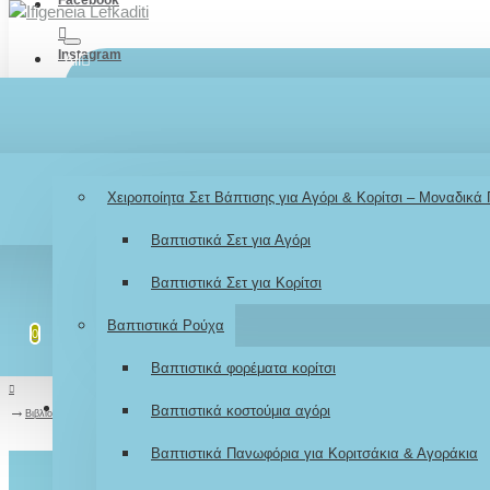
Instagram
All
TikTok
Menu
Λογαριασμός
Σύνδεση / Εγγραφή
Youtube
Βάπτιση
Χειροποίητα Σετ Βάπτισης για Αγόρι & Κορίτσι – Μοναδικά
LOGIN
Βαπτιστικά Σετ για Αγόρι
REGISTER
Βαπτιστικά Σετ για Κορίτσι
Λίστα επιθυμιών
Επεξεργασία Λίστας
Βαπτιστικά Ρούχα
0
0
Βαπτιστικά φορέματα κορίτσι
Σύγκριση
Σύγκριση Προϊόντων
Βαπτιστικά κοστούμια αγόρι
0
Βιβλίο ευχών βάπτισης Νεράιδα
Βαπτιστικά Πανωφόρια για Κοριτσάκια & Αγοράκια