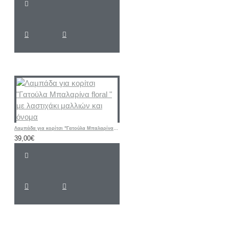
Λαμπάδα για κορίτσι "Γατούλα Μπαλαρίνα floral " με λαστιχάκι μαλλιών και όνομα
39,00€