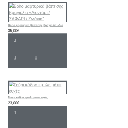
Boho μαρτυρικά βάπτισης βραχιόλια «Λιοντάρι / ΣΑΦΑΡΙ / Ζωάκια”
35,00€
Γούρι κάδρο «μπλε μάτι» ευχές
23,00€