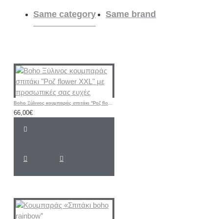
Same category
Same brand
Boho Ξύλινος κουμπαράς σπιτάκι "Ροζ flower XXL" με προσωπικές σας ευχές
66,00€