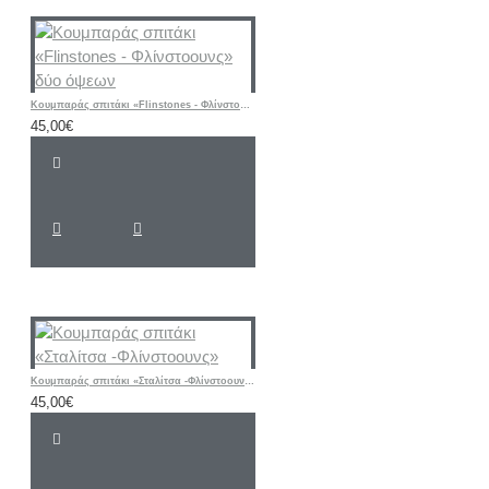
Κουμπαράς σπιτάκι «Flinstones - Φλίνστοουνς» δύο όψεων
45,00€
Κουμπαράς σπιτάκι «Σταλίτσα -Φλίνστοουνς»
45,00€