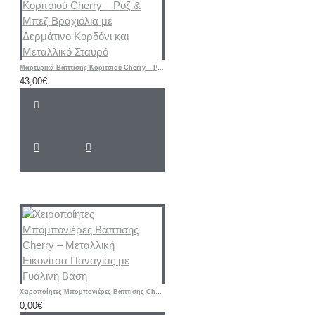
Μαρτυρικά Βάπτισης Κοριτσιού Cherry – Ροζ & Μπεζ Βραχιόλια με Δερμάτινο Κορδόνι και Μεταλλικό Σταυρό
43,00€
Χειροποίητες Μπομπονιέρες Βάπτισης Cherry – Μεταλλική Εικονίτσα Παναγίας με Γυάλινη Βάση
0,00€