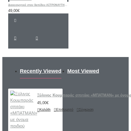
Διακοσμητικό σταν δαπέδου ΑΣΤΡΟΝΑΥΤΗΣ ΔΙΑΣΤΗΜΑ
49,00€
Recently Viewed
Most Viewed
Ξύλινος Κουμπαράς σπιτάκι «ΜΠΑΤΜΑΝ» με όνομα
45,00€
Καλάθι
Επιθυμητό
Σύγκριση