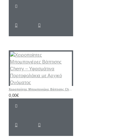
Χειροποίητες Μπομπονιέρες Βάπτισης Cherry – Υφασμάτινα Πορτοφολάκια με Αρχικό Ονόματος
0,00€