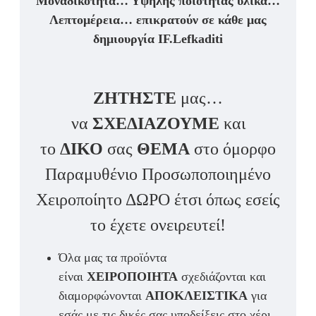
Μοναδικότητα… Υψηλής ποιότητας υλικά…
Λεπτομέρεια… επικρατούν σε κάθε μας
δημιουργία IF.Lefkaditi
ΖΗΤΗΣΤΕ
μας…
να
ΣΧΕΔΙΑΖΟΥΜΕ
και
το
ΔΙΚΟ
σας
ΘΕΜΑ
στο όμορφο
Παραμυθένιο Προσωποποιημένο
Χειροποίητο ΔΩΡΟ έτσι όπως εσείς
το έχετε ονειρευτεί!
Όλα μας τα προϊόντα
είναι
ΧΕΙΡΟΠΟΙΗΤΑ
σχεδιάζονται και
διαμορφώνονται
ΑΠΟΚΛΕΙΣΤΙΚΑ
για
εσάς με τις δικές σας υποδείξεις στο χέρι