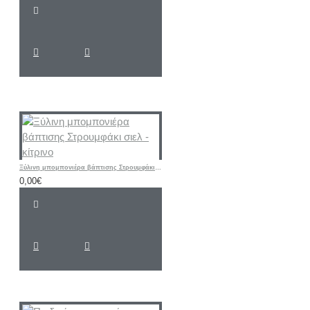
Ξύλινη μπομπονιέρα βάπτισης Στρουμφάκι σιελ - κίτρινο
0,00€