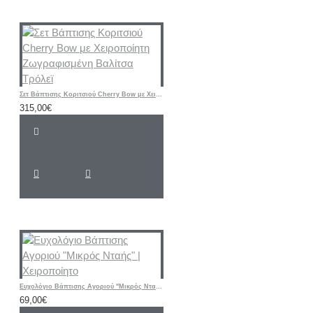
Σετ Βάπτισης Κοριτσιού Cherry Bow με Χειροποίητη Ζωγραφισμένη Βαλίτσα Τρόλεϊ
315,00€
Ευχολόγιο Βάπτισης Αγοριού "Μικρός Νταής" | Χειροποίητο
69,00€