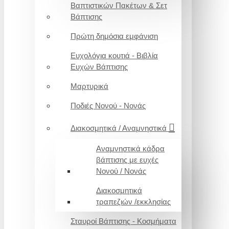
Βαπτιστικών Πακέτων & Σετ
Βάπτισης
Πρώτη δημόσια εμφάνιση
Ευχολόγια κουτιά - Βιβλία
Ευχών Βάπτισης
Μαρτυρικά
Ποδιές Νονού - Νονάς
Διακοσμητικά / Αναμνηστικά
Αναμνηστικά κάδρα
βάπτισης με ευχές
Νονού / Νονάς
Διακοσμητικά
τραπεζιών /εκκλησίας
Σταυροί Βάπτισης - Κοσμήματα