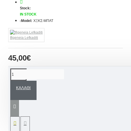
Stock:
IN STOCK
Model:
ΧΞΚΣ-ΜΠΑΤ
Ifigeneia Lefkaditi
45,00€
ΠΕΡΙΓΡΑΦΉ
ΚΑΛΆΘΙ
Ένα εντυπωσιακό δώρο για μικρό και μεγάλο
αγόρι. Ξύλινος μεγάλος κουμπαράς σε σχέδιο
σπιτάκι με μεταλλική κλειδαριά
όνομα
παιδιού και ευχή επιλογής σας σε θέμα
τον
ΜΠΑΤΜΑΝ
.
Ένα Ιδανικό δώρο για