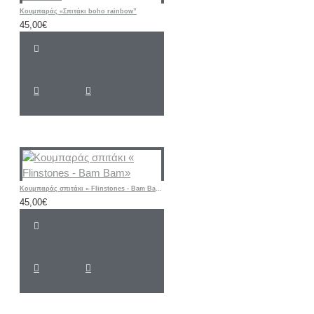
Κουμπαράς «Σπιτάκι boho rainbow”
45,00€
Κουμπαράς σπιτάκι « Flinstones - Bam Bam»
45,00€