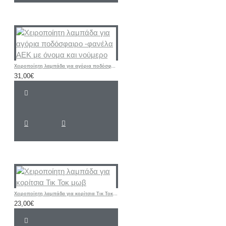
Χειροποίητη λαμπάδα για αγόρια ποδόσφαιρο -φανέλα ΑΕΚ με όνομα και νούμερο
31,00€
Χειροποίητη λαμπάδα για κορίτσια Τικ Τοκ μωβ
23,00€