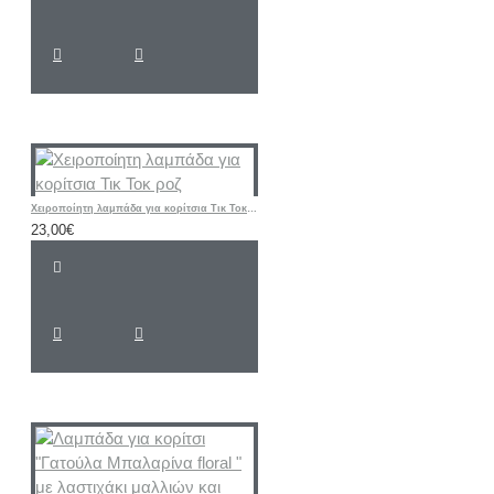
Χειροποίητη λαμπάδα για κορίτσια Τικ Τοκ ροζ
23,00€