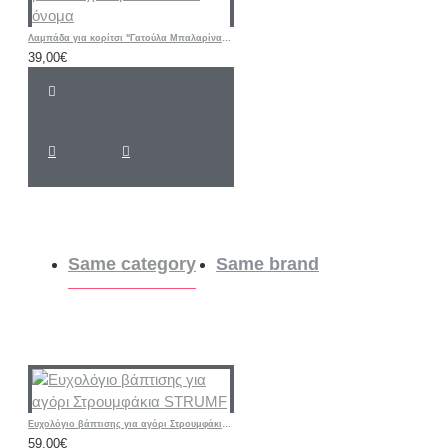
Λαμπάδα για κορίτσι "Γατούλα Μπαλαρίνα floral " με λαστιχάκι μαλλιών και όνομα
39,00€
Same category
Same brand
Ευχολόγιο βάπτισης για αγόρι Στρουμφάκια STRUMF
59,00€