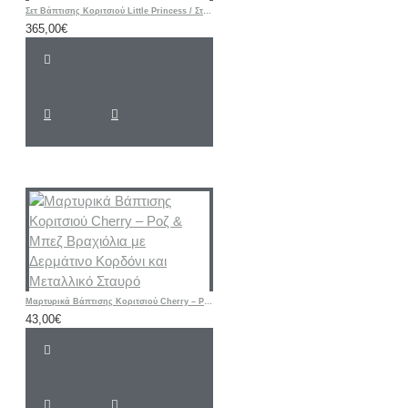
Σετ Βάπτισης Κοριτσιού Little Princess / Στέμμα με Ζωγραφισμένη Βαλίτσα
365,00€
Μαρτυρικά Βάπτισης Κοριτσιού Cherry – Ροζ & Μπεζ Βραχιόλια με Δερμάτινο Κορδόνι και Μεταλλικό Σταυρό
43,00€