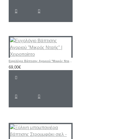
Ευχολόγιο Βάπτισης Αγοριού "Μικρός Νταής" | Χειροποίητο
69,00€