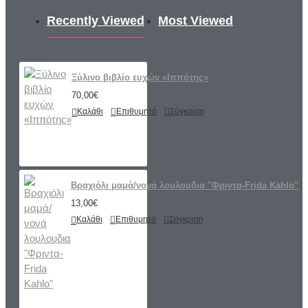
Recently Viewed
Most Viewed
Ξύλινο βιβλίο ευχών «Ιππότης»
70,00€
Καλάθι
Επιθυμητό
Σύγκριση
Βραχιόλι μαμά/νονά λουλουδια "Φριντα-Frida Kahlo"
13,00€
Καλάθι
Επιθυμητό
Σύγκριση