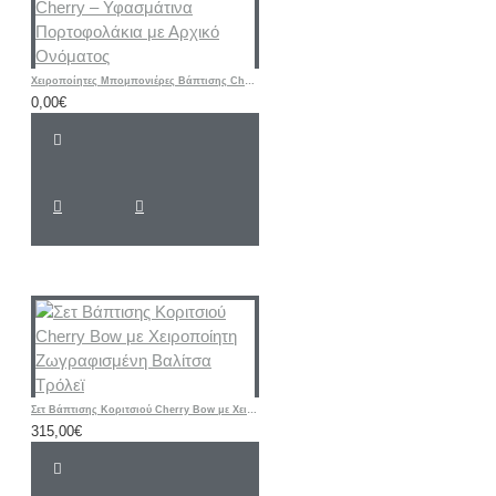
Χειροποίητες Μπομπονιέρες Βάπτισης Cherry – Υφασμάτινα Πορτοφολάκια με Αρχικό Ονόματος
0,00€
Σετ Βάπτισης Κοριτσιού Cherry Bow με Χειροποίητη Ζωγραφισμένη Βαλίτσα Τρόλεϊ
315,00€