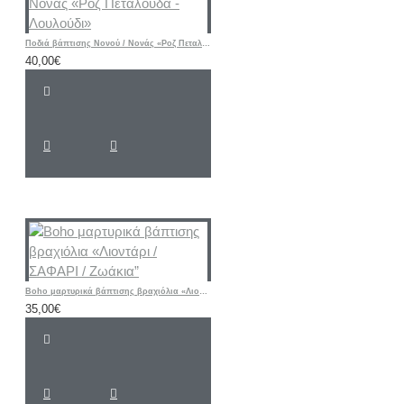
Ποδιά βάπτισης Νονού / Νονάς «Ροζ Πεταλούδα - Λουλούδι»
40,00€
Boho μαρτυρικά βάπτισης βραχιόλια «Λιοντάρι / ΣΑΦΑΡΙ / Ζωάκια”
35,00€