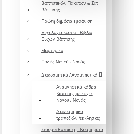
Βαπτιστικών Πακέτων & Σετ
Βάπτισης
Πρώτη δημόσια εμφάνιση
Ευχολόγια κουτιά - Βιβλία
Ευχών Βάπτισης
Μαρτυρικά
Ποδιές Νονού - Νονάς
Διακοσμητικά / Αναμνηστικά
Αναμνηστικά κάδρα
βάπτισης με ευχές
Νονού / Νονάς
Διακοσμητικά
τραπεζιών /εκκλησίας
Σταυροί Βάπτισης - Κοσμήματα