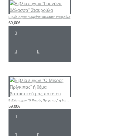
Βιβλίο ευχών "Γοργόνα θάλασσα" Σταυρούλα
69,00€
Βιβλίο ευχών "Ο Μικρός Πρίγκιπας" ή θέμα βαπτιστικού μας πακέτου
59,00€