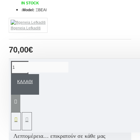
IN STOCK
Model:
ΞΒΕΑΙ
Ifigeneia Lefkaditi
70,00€
ΠΕΡΙΓΡΑΦΉ
ΚΑΛΆΘΙ
Ξύλινο χειροποίητο ευχολόγιο βάπτισης για
αγόρι με θέμα τον ιππότη, το άλογο και τα
παραμύθια ή θέμα δικής σας επιλογής
σχεδιασμένο εξολοκλήρου στο χέρι.
Μοναδικότητα… Υψηλής ποιότητας υλικά…
Λεπτομέρεια… επικρατούν σε κάθε μας