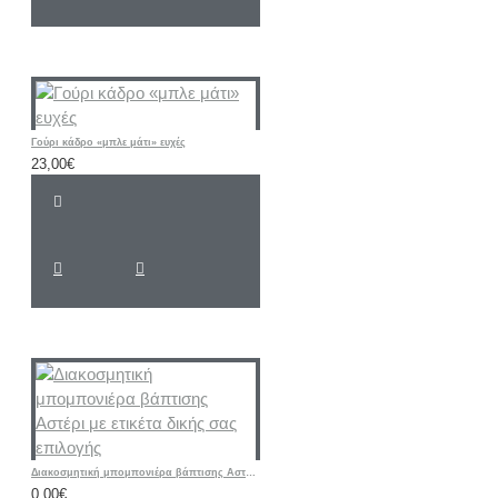
Γούρι κάδρο «μπλε μάτι» ευχές
23,00€
Διακοσμητική μπομπονιέρα βάπτισης Αστέρι με ετικέτα δικής σας επιλογής
0,00€