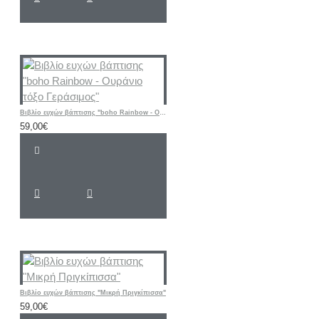
Βιβλίο ευχών βάπτισης "boho Rainbow - Ουράνιο τόξο Γεράσιμος"
59,00€
Βιβλίο ευχών βάπτισης "Μικρή Πριγκίπισσα"
59,00€