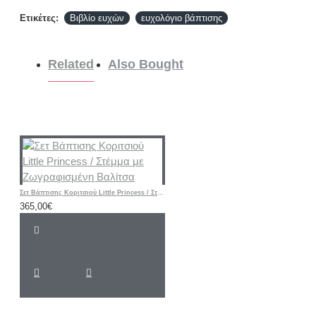
Ετικέτες:
Βιβλίο ευχών
ευχολόγιο βάπτισης
Related
Also Bought
Σετ Βάπτισης Κοριτσιού Little Princess / Στέμμα με Ζωγραφισμένη Βαλίτσα
365,00€