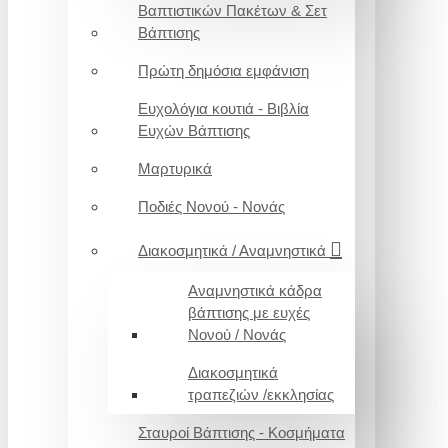
Βαπτιστικών Πακέτων & Σετ
Βάπτισης
Πρώτη δημόσια εμφάνιση
Ευχολόγια κουτιά - Βιβλία
Ευχών Βάπτισης
Μαρτυρικά
Ποδιές Νονού - Νονάς
Διακοσμητικά / Αναμνηστικά
Αναμνηστικά κάδρα
βάπτισης με ευχές
Νονού / Νονάς
Διακοσμητικά
τραπεζιών /εκκλησίας
Σταυροί Βάπτισης - Κοσμήματα