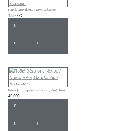
Γκαράζ αυτοκίνητων cars - 3 όροφοι
185,00€
Ποδιά βάπτισης Νονού / Νονάς «Ροζ Πεταλούδα - Λουλούδι»
40,00€