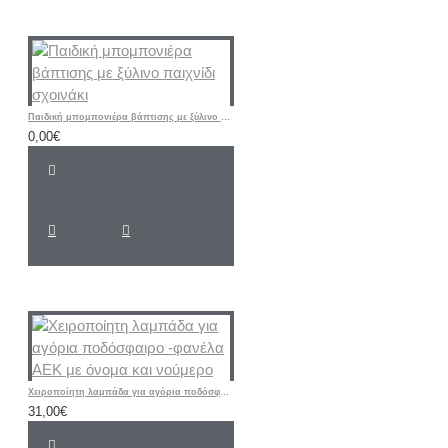
Παιδική μπομπονιέρα βάπτισης με ξύλινο παιχνίδι σχοινάκι
0,00€
Χειροποίητη λαμπάδα για αγόρια ποδόσφαιρο -φανέλα ΑΕΚ με όνομα και νούμερο
31,00€