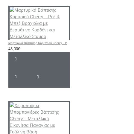
Μαρτυρικά Βάπτισης Κοριτσιού Cherry – Ροζ & Μπεζ Βραχιόλια με Δερμάτινο Κορδόνι και Μεταλλικό Σταυρό
43,00€