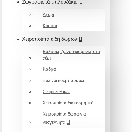
Ζωγραφιστά μπλουζάκια
Αγόρι
Κορίτσι
Χειροποίητα είδη δώρων
Βαλίτσες ζωγραφισμένες στο
χέρι
Κάδρα
Ξύλινοι κουμπαράδες
Στεφανοθήκες
Χειροποίητα διακοσμητικά
Χειροποίητα δώρα για
νεογέννητα