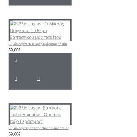
Βιβλίο ευχών "Ο Μικρός Πρίγκιπας" ή θέμα βαπτιστικού μας πακέτου
59,00€
Βιβλίο ευχών βάπτισης "boho Rainbow - Ουράνιο τόξο Γεράσιμος"
59,00€