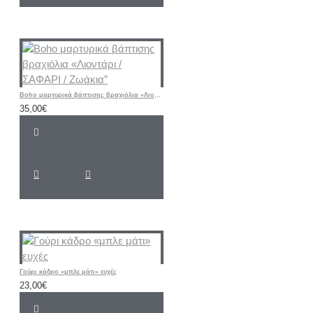
Boho μαρτυρικά βάπτισης βραχιόλια «Λιοντάρι / ΣΑΦΑΡΙ / Ζωάκια”
35,00€
Γούρι κάδρο «μπλε μάτι» ευχές
23,00€