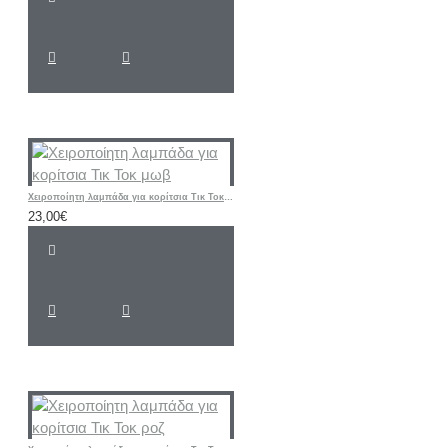
Χειροποίητη λαμπάδα για κορίτσια Τικ Τοκ μωβ
23,00€