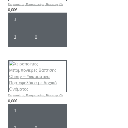
Χειροποίητες Μπομπονιέρες Βάπτισης Cherry – Μεταλλική Εικονίτσα Παναγίας με Γυάλινη Βάση
0,00€
Χειροποίητες Μπομπονιέρες Βάπτισης Cherry – Υφασμάτινα Πορτοφολάκια με Αρχικό Ονόματος
0,00€