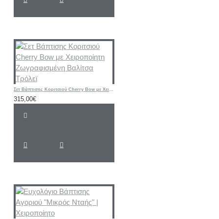
Σετ Βάπτισης Κοριτσιού Cherry Bow με Χειροποίητη Ζωγραφισμένη Βαλίτσα Τρόλεϊ
315,00€