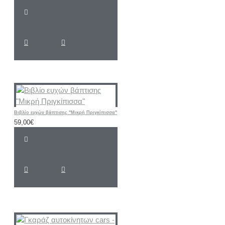
Βιβλίο ευχών βάπτισης "Μικρή Πριγκίπισσα"
59,00€