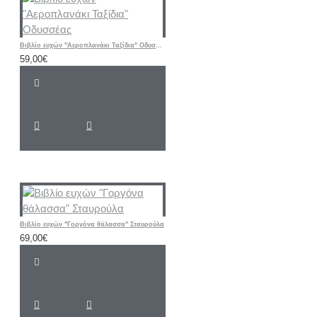
Βιβλίο ευχών "Αεροπλανάκι Ταξίδια" Οδυσσέας
59,00€
Βιβλίο ευχών "Γοργόνα θάλασσα" Σταυρούλα
69,00€