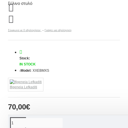
Σύμφωνα με 0 αξιολογήσεις.
-
Γράψτε μια αξιολόγηση
Stock:
IN STOCK
Model:
XXEBMXS
Ifigeneia Lefkaditi
70,00€
ΠΕΡΙΓΡΑΦΉ