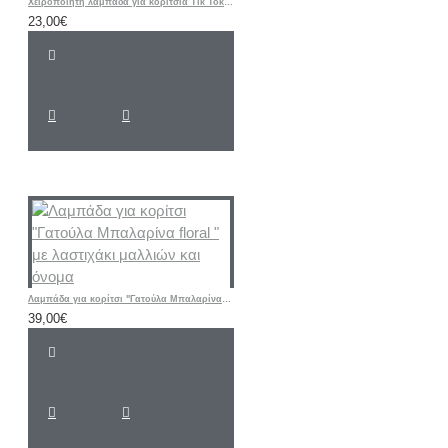
Χειροποίητη λαμπάδα για κορίτσια Τικ Τοκ ροζ
23,00€
Λαμπάδα για κορίτσι "Γατούλα Μπαλαρίνα floral " με λαστιχάκι μαλλιών και όνομα
39,00€