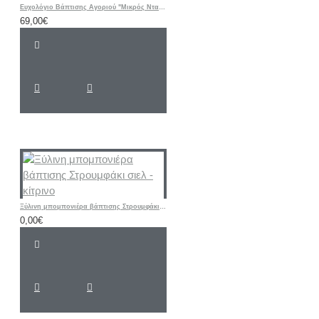
Ευχολόγιο Βάπτισης Αγοριού "Μικρός Νταής" | Χειροποίητο
69,00€
Ξύλινη μπομπονιέρα βάπτισης Στρουμφάκι σιελ - κίτρινο
0,00€