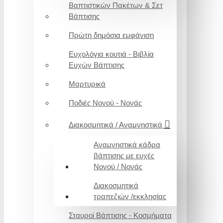
Βαπτιστικών Πακέτων & Σετ
Βάπτισης
Πρώτη δημόσια εμφάνιση
Ευχολόγια κουτιά - Βιβλία
Ευχών Βάπτισης
Μαρτυρικά
Ποδιές Νονού - Νονάς
Διακοσμητικά / Αναμνηστικά
Αναμνηστικά κάδρα
βάπτισης με ευχές
Νονού / Νονάς
Διακοσμητικά
τραπεζιών /εκκλησίας
Σταυροί Βάπτισης - Κοσμήματα