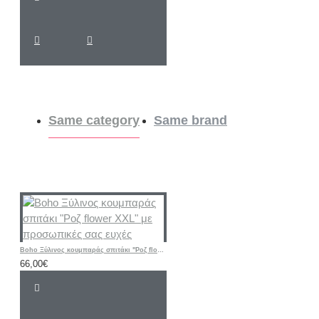
Same category
Same brand
Boho Ξύλινος κουμπαράς σπιτάκι "Ροζ flower XXL" με προσωπικές σας ευχές
66,00€