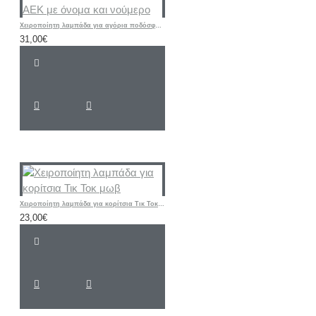
Χειροποίητη λαμπάδα για αγόρια ποδόσφαιρο -φανέλα ΑΕΚ με όνομα και νούμερο
31,00€
Χειροποίητη λαμπάδα για κορίτσια Τικ Τοκ μωβ
23,00€