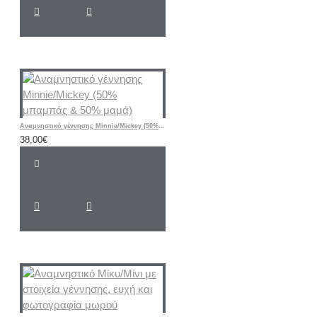
Αναμνηστικό γέννησης Minnie/Mickey (50% μπαμπάς & 50% μαμά)
38,00€