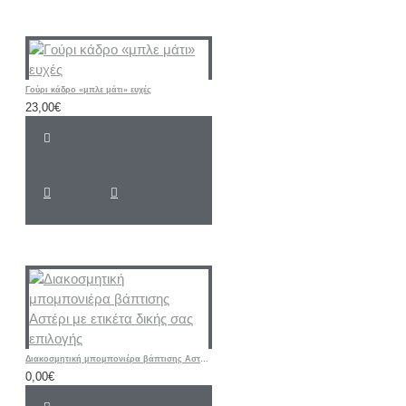
Γούρι κάδρο «μπλε μάτι» ευχές
23,00€
Διακοσμητική μπομπονιέρα βάπτισης Αστέρι με ετικέτα δικής σας επιλογής
0,00€