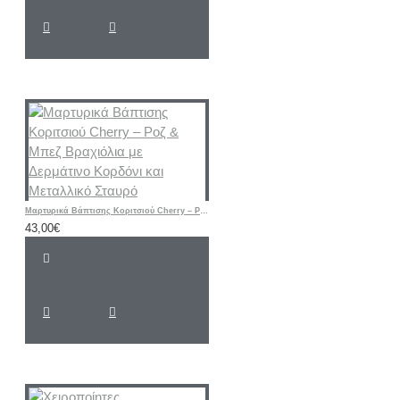
Μαρτυρικά Βάπτισης Κοριτσιού Cherry – Ροζ & Μπεζ Βραχιόλια με Δερμάτινο Κορδόνι και Μεταλλικό Σταυρό
43,00€