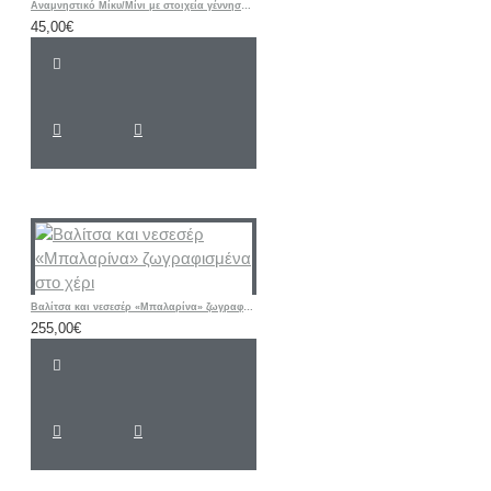
Αναμνηστικό Μίκυ/Μίνι με στοιχεία γέννησης, ευχή και φωτογραφία μωρού
45,00€
Βαλίτσα και νεσεσέρ «Μπαλαρίνα» ζωγραφισμένα στο χέρι
255,00€