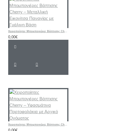
Χειροποίητες Μπομπονιέρες Βάπτισης Cherry – Μεταλλική Εικονίτσα Παναγίας με Γυάλινη Βάση
0,00€
Χειροποίητες Μπομπονιέρες Βάπτισης Cherry – Υφασμάτινα Πορτοφολάκια με Αρχικό Ονόματος
0,00€