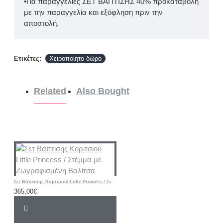
•Για παραγγελίες ΣΕΤ ΒΑΠΤΙΣΗΣ 40% προκαταβολή
με την παραγγελία και εξόφληση πριν την
αποστολή.
Ετικέτες:
Χειροποίητο δώρο
Related
Also Bought
Σετ Βάπτισης Κοριτσιού Little Princess / Στέμμα με Ζωγραφισμένη Βαλίτσα
365,00€