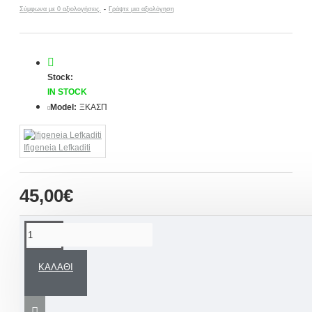
Σύμφωνα με 0 αξιολογήσεις.
-
Γράψτε μια αξιολόγηση
Stock:
IN STOCK
Model:
ΞΚΑΣΠ
Ifigeneia Lefkaditi
45,00€
ΠΕΡΙΓΡΑΦΉ
ΚΑΛΆΘΙ
Ένα εντυπωσιακό δώρο για μικρό και μεγάλο
αγόρι. Ξύλινος μεγάλος κουμπαράς σε σχέδιο