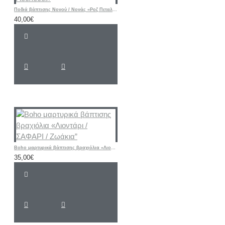
Ποδιά βάπτισης Νονού / Νονάς «Ροζ Πεταλούδα - Λουλούδι»
40,00€
Boho μαρτυρικά βάπτισης βραχιόλια «Λιοντάρι / ΣΑΦΑΡΙ / Ζωάκια”
35,00€