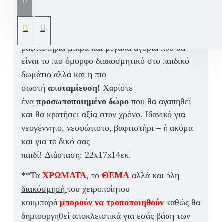
σπιτάκι με μεταλλική κλειδαριά
όνομα παιδιού
και ευχή επιλογής σας σε θέμα τον
Σπάιντερμαν.
Ένα Ιδανικό δώρο για νεογέννητα,
βαφτιστήρια μικρά και μεγάλα αγόρια που θα
είναι το πιο όμορφο διακοσμητικό στο παιδικό
δωμάτιο αλλά και η πιο
σωστή
αποταμίευση!
Χαρίστε
ένα
προσωποποιημένο δώρο
που θα αγαπηθεί
και θα κρατήσει αξία στον χρόνο. Ιδανικό για
νεογέννητο, νεοφώτιστο, βαφτιστήρι – ή ακόμα
και για το δικό σας
παιδί!
Διάσταση:
22x17x14εκ.
**Τα
ΧΡΩΜΑΤΑ
, το
ΘΕΜΑ
αλλά και όλη
διακόσμησή
του χειροποίητου
κουμπαρά
μπορούν να τροποποιηθούν
καθώς θα
δημιουργηθεί αποκλειστικά για εσάς βάση των