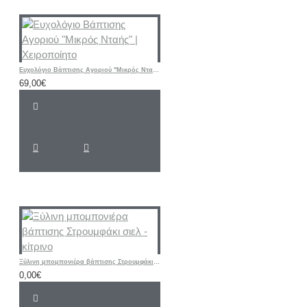
Ευχολόγιο Βάπτισης Αγοριού "Μικρός Νταής" | Χειροποίητο
69,00€
Ξύλινη μπομπονιέρα βάπτισης Στρουμφάκι σιελ - κίτρινο
0,00€