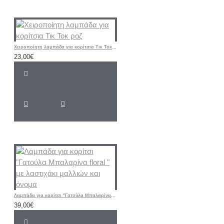
Χειροποίητη λαμπάδα για κορίτσια Τικ Τοκ ροζ
23,00€
Λαμπάδα για κορίτσι "Γατούλα Μπαλαρίνα floral " με λαστιχάκι μαλλιών και όνομα
39,00€