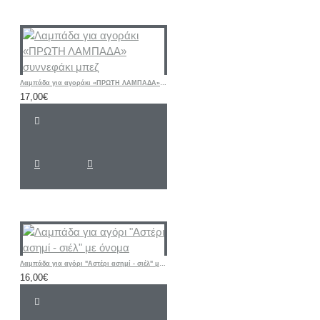
Λαμπάδα για αγοράκι «ΠΡΩΤΗ ΛΑΜΠΑΔΑ» συννεφάκι μπεζ
17,00€
Λαμπάδα για αγόρι "Αστέρι ασημί - σιέλ" με όνομα
16,00€