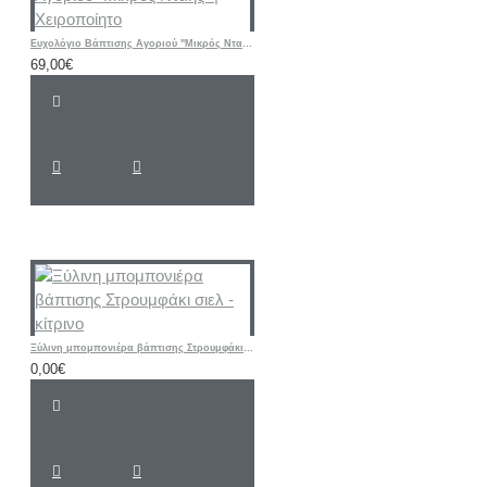
Ευχολόγιο Βάπτισης Αγοριού "Μικρός Νταής" | Χειροποίητο
69,00€
Ξύλινη μπομπονιέρα βάπτισης Στρουμφάκι σιελ - κίτρινο
0,00€