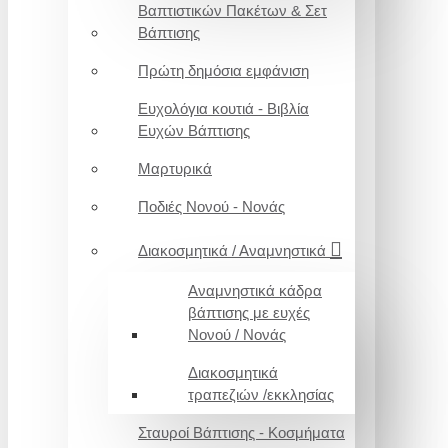
Βαπτιστικών Πακέτων & Σετ
Βάπτισης
Πρώτη δημόσια εμφάνιση
Ευχολόγια κουτιά - Βιβλία
Ευχών Βάπτισης
Μαρτυρικά
Ποδιές Νονού - Νονάς
Διακοσμητικά / Αναμνηστικά
Αναμνηστικά κάδρα
βάπτισης με ευχές
Νονού / Νονάς
Διακοσμητικά
τραπεζιών /εκκλησίας
Σταυροί Βάπτισης - Κοσμήματα