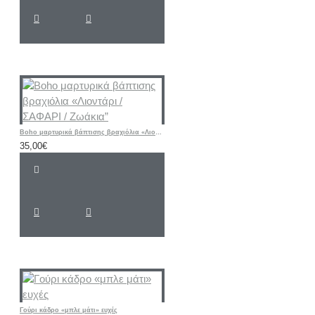
Boho μαρτυρικά βάπτισης βραχιόλια «Λιοντάρι / ΣΑΦΑΡΙ / Ζωάκια”
35,00€
Γούρι κάδρο «μπλε μάτι» ευχές