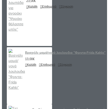
23,00€
Καλάθι
Επιθυμητό
Σύγκριση
Βραχιόλι μαμά/νονά λουλουδια "Φριντα-Frida Kahlo"
13,00€
Καλάθι
Επιθυμητό
Σύγκριση