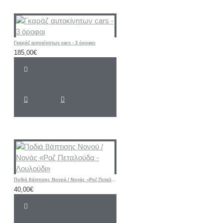
Γκαράζ αυτοκίνητων cars - 3 όροφοι
185,00€
Ποδιά βάπτισης Νονού / Νονάς «Ροζ Πεταλούδα - Λουλούδι»
40,00€