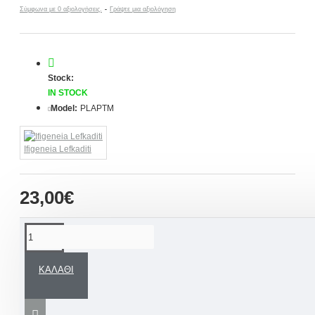
Σύμφωνα με 0 αξιολογήσεις.
-
Γράψτε μια αξιολόγηση
Stock:
IN STOCK
Model:
PLAPTM
Ifigeneia Lefkaditi
23,00€
ΠΕΡΙΓΡΑΦΉ
ΚΑΛΆΘΙ