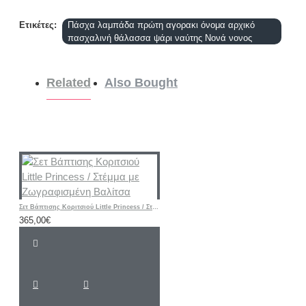
Ετικέτες:
Πάσχα λαμπάδα πρώτη αγορακι όνομα αρχικό
πασχαλινή θάλασσα ψάρι ναύτης Νονά νονος
Related
Also Bought
Σετ Βάπτισης Κοριτσιού Little Princess / Στέμμα με Ζωγραφισμένη Βαλίτσα
365,00€