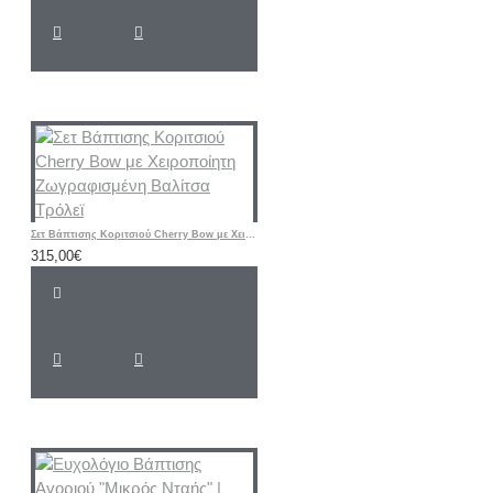
Σετ Βάπτισης Κοριτσιού Cherry Bow με Χειροποίητη Ζωγραφισμένη Βαλίτσα Τρόλεϊ
315,00€