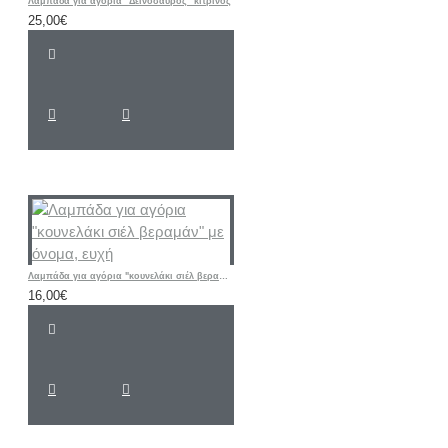
Λαμπάδα για αγόρια "Δεινόσαυρος" κίτρινος
25,00€
Λαμπάδα για αγόρια "κουνελάκι σιέλ βεραμάν" με όνομα, ευχή
16,00€