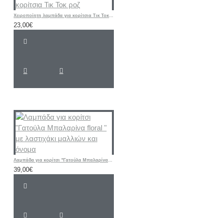
Χειροποίητη λαμπάδα για κορίτσια Τικ Τοκ ροζ
23,00€
Λαμπάδα για κορίτσι "Γατούλα Μπαλαρίνα floral " με λαστιχάκι μαλλιών και όνομα
39,00€