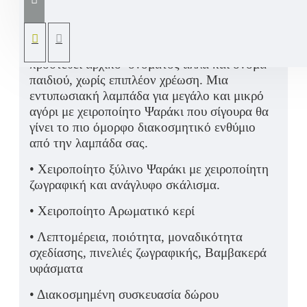
Πασχαλινή λαμπάδα για αγόρι με χειροποίητο
ξύλινο Ψαράκι ζωγραφισμένο και σκαλισμένο
στο χέρι δικής μας κατασκευής, σε
αρωματικό κερί. Εάν επιθυμείτε μπορεί να
προστεθεί αρχικό ονόματος αλλά και όνομα
παιδιού, χωρίς επιπλέον χρέωση. Μια
εντυπωσιακή λαμπάδα για μεγάλο και μικρό
αγόρι με χειροποίητο Ψαράκι που σίγουρα θα
γίνει το πιο όμορφο διακοσμητικό ενθύμιο
από την λαμπάδα σας.
• Χειροποίητο ξύλινο Ψαράκι με χειροποίητη
ζωγραφική και ανάγλυφο σκάλισμα.
• Χειροποίητο Αρωματικό κερί
• Λεπτομέρεια, ποιότητα, μοναδικότητα
σχεδίασης, πινελιές ζωγραφικής, Βαμβακερά
υφάσματα
• Διακοσμημένη συσκευασία δώρου