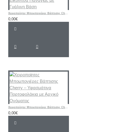
Χειροποίητες Μπομπονιέρες Βάπτισης Cherry – Μεταλλική Εικονίτσα Παναγίας με Γυάλινη Βάση
0,00€
Χειροποίητες Μπομπονιέρες Βάπτισης Cherry – Υφασμάτινα Πορτοφολάκια με Αρχικό Ονόματος
0,00€