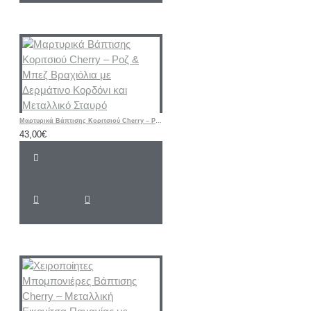
Μαρτυρικά Βάπτισης Κοριτσιού Cherry – Ροζ & Μπεζ Βραχιόλια με Δερμάτινο Κορδόνι και Μεταλλικό Σταυρό
43,00€