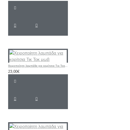
Χειροποίητη λαμπάδα για κορίτσια Τικ Τοκ μωβ
23,00€