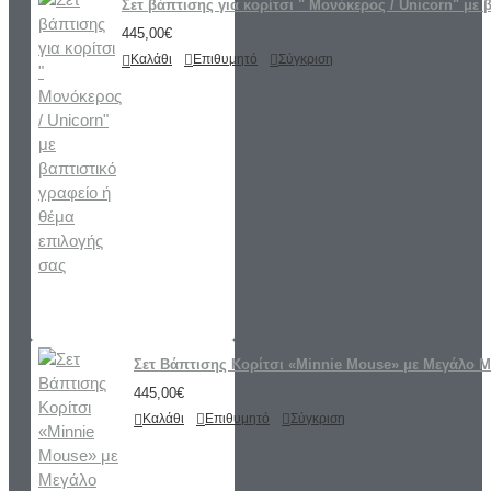
Σετ βάπτισης για κορίτσι " Μονόκερος / Unicorn" με 
445,00€
Καλάθι
Επιθυμητό
Σύγκριση
Σετ Βάπτισης Κορίτσι «Minnie Mouse» με Μεγάλο 
445,00€
Καλάθι
Επιθυμητό
Σύγκριση