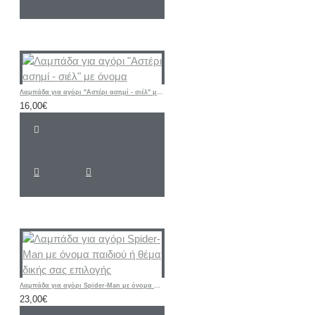
Λαμπάδα για αγόρι "Αστέρι ασημί - σιέλ" με όνομα
16,00€
Λαμπάδα για αγόρι Spider-Man με όνομα παιδιού ή θέμα δικής σας επιλογής
23,00€