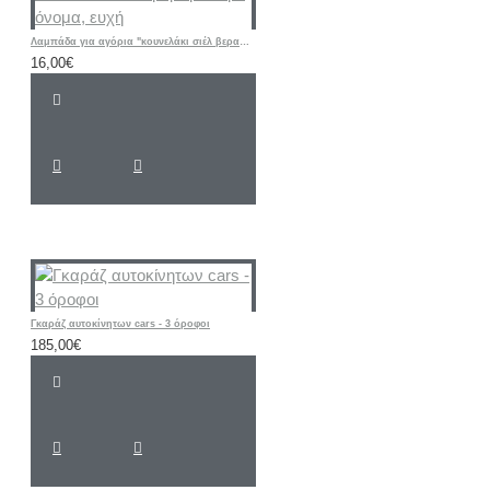
Λαμπάδα για αγόρια "κουνελάκι σιέλ βεραμάν" με όνομα, ευχή
16,00€
Γκαράζ αυτοκίνητων cars - 3 όροφοι
185,00€