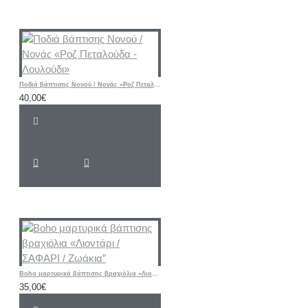
Ποδιά βάπτισης Νονού / Νονάς «Ροζ Πεταλούδα - Λουλούδι»
40,00€
Boho μαρτυρικά βάπτισης βραχιόλια «Λιοντάρι / ΣΑΦΑΡΙ / Ζωάκια”
35,00€