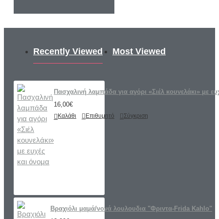
Recently Viewed
Most Viewed
Πασχαλινή λαμπάδα για αγόρι «Σιέλ κουνελάκι» με ευ
16,00€
Καλάθι
Επιθυμητό
Σύγκριση
Βραχιόλι μαμά/νονά λουλουδια "Φριντα-Frida Kahlo"