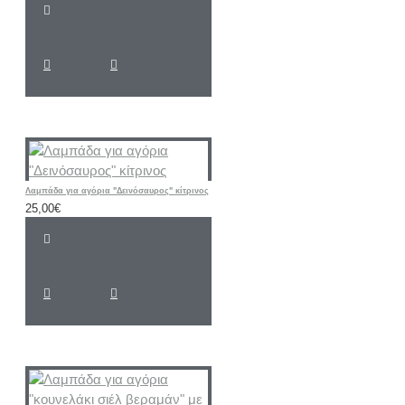
Λαμπάδα για αγόρια "Δεινόσαυρος" κίτρινος
25,00€