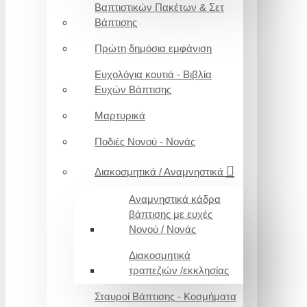
Βαπτιστικών Πακέτων & Σετ
Βάπτισης
Πρώτη δημόσια εμφάνιση
Ευχολόγια κουτιά - Βιβλία
Ευχών Βάπτισης
Μαρτυρικά
Ποδιές Νονού - Νονάς
Διακοσμητικά / Αναμνηστικά
Αναμνηστικά κάδρα
βάπτισης με ευχές
Νονού / Νονάς
Διακοσμητικά
τραπεζιών /εκκλησίας
Σταυροί Βάπτισης - Κοσμήματα