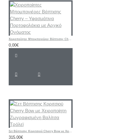
Χειροποίητες Μπομπονιέρες Βάπτισης Cherry – Υφασμάτινα Πορτοφολάκια με Αρχικό Ονόματος
0,00€
Σετ Βάπτισης Κοριτσιού Cherry Bow με Χειροποίητη Ζωγραφισμένη Βαλίτσα Τρόλεϊ
315,00€