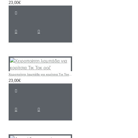
23,00€
Χειροποίητη λαμπάδα για κορίτσια Τικ Τοκ ροζ
23,00€