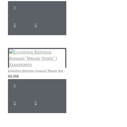
Ευχολόγιο Βάπτισης Αγοριού "Μικρός Νταής" | Χειροποίητο
69,00€