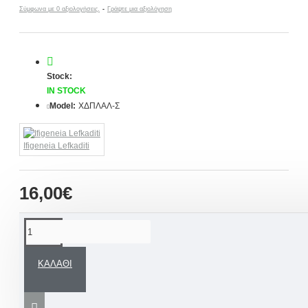
Σύμφωνα με 0 αξιολογήσεις.
-
Γράψτε μια αξιολόγηση
Stock:
IN STOCK
Model:
ΧΔΠΛΑΛ-Σ
Ifigeneia Lefkaditi
16,00€
ΠΕΡΙΓΡΑΦΉ
ΚΑΛΆΘΙ
Πρωτότυπη Πασχαλινή λαμπάδα για αγόρι
με το πιο όμορφο συλλεκτικό Χειροποίητο