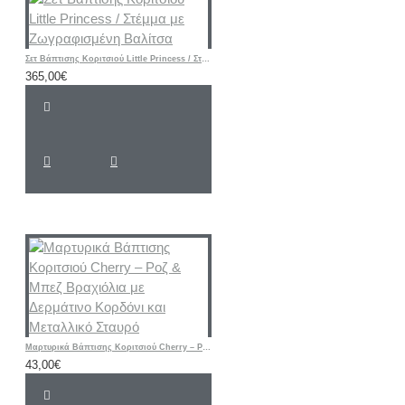
Σετ Βάπτισης Κοριτσιού Little Princess / Στέμμα με Ζωγραφισμένη Βαλίτσα
365,00€
Μαρτυρικά Βάπτισης Κοριτσιού Cherry – Ροζ & Μπεζ Βραχιόλια με Δερμάτινο Κορδόνι και Μεταλλικό Σταυρό
43,00€