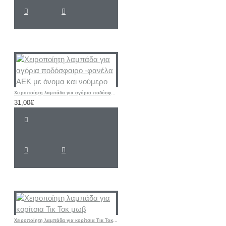
Χειροποίητη λαμπάδα για αγόρια ποδόσφαιρο -φανέλα ΑΕΚ με όνομα και νούμερο
31,00€
Χειροποίητη λαμπάδα για κορίτσια Τικ Τοκ μωβ